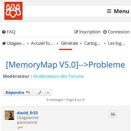
Menu
FAQ
Inscription
Connexion
UtagawaVTT (Randos VTT et VTTAE avec traces GPS)
Accueil forum
Générale
Cartographie et GPS
Les logiciels
[MemoryMap V5.0]-->Probleme
Modérateur :
Modérateurs des Forums
Répondre
9 messages • Page
1
sur
1
david_fr33
Utagawiste
passionné