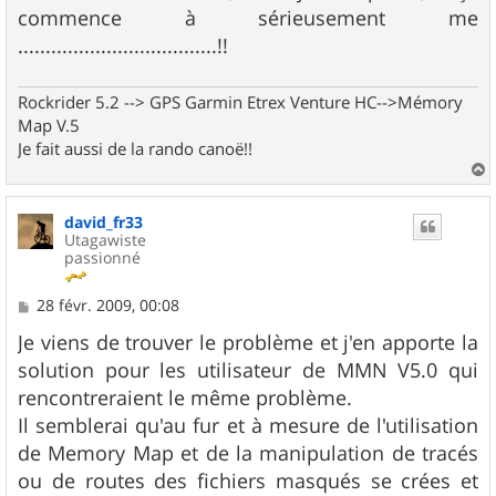
g
commence à sérieusement me
e
....................................!!
Rockrider 5.2 --> GPS Garmin Etrex Venture HC-->Mémory
Map V.5
Je fait aussi de la rando canoë!!
a
u
david_fr33
t
Utagawiste
passionné
M
28 févr. 2009, 00:08
e
s
Je viens de trouver le problème et j'en apporte la
s
solution pour les utilisateur de MMN V5.0 qui
a
g
rencontreraient le même problème.
e
Il semblerai qu'au fur et à mesure de l'utilisation
de Memory Map et de la manipulation de tracés
ou de routes des fichiers masqués se crées et