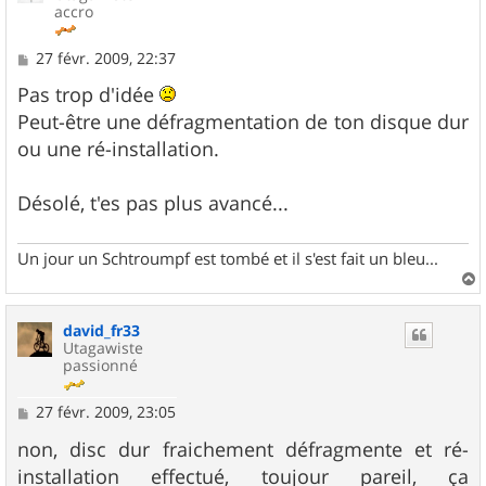
accro
M
27 févr. 2009, 22:37
e
s
Pas trop d'idée
s
Peut-être une défragmentation de ton disque dur
a
g
ou une ré-installation.
e
Désolé, t'es pas plus avancé...
Un jour un Schtroumpf est tombé et il s'est fait un bleu...
a
u
david_fr33
t
Utagawiste
passionné
M
27 févr. 2009, 23:05
e
s
non, disc dur fraichement défragmente et ré-
s
installation effectué, toujour pareil, ça
a