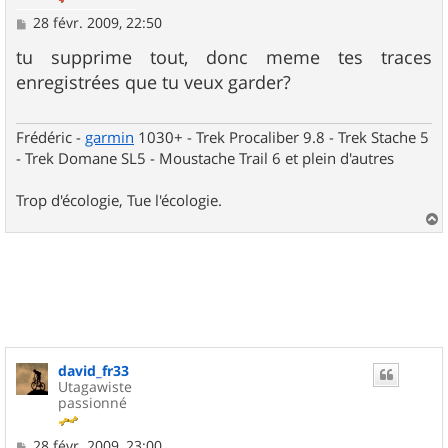
M
28 févr. 2009, 22:50
e
s
tu supprime tout, donc meme tes traces
s
enregistrées que tu veux garder?
a
g
e
Frédéric -
garmin
1030+ - Trek Procaliber 9.8 - Trek Stache 5
- Trek Domane SL5 - Moustache Trail 6 et plein d'autres
Trop d'écologie, Tue l'écologie.
a
u
t
david_fr33
Utagawiste
passionné
M
28 févr. 2009, 23:00