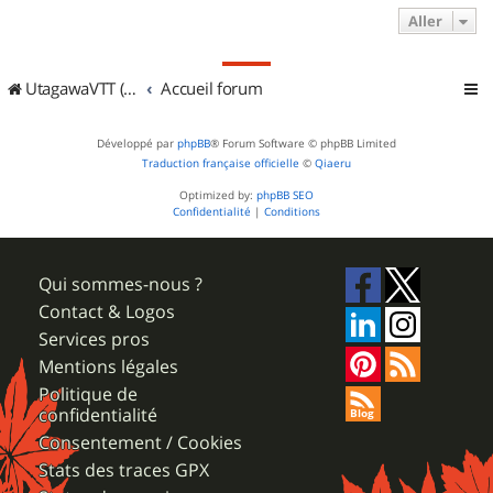
Aller
UtagawaVTT (Randos VTT et VTTAE avec traces GPS)
Accueil forum
Développé par
phpBB
® Forum Software © phpBB Limited
Traduction française officielle
©
Qiaeru
Optimized by:
phpBB SEO
Confidentialité
|
Conditions
Qui sommes-nous ?
Contact & Logos
Services pros
Mentions légales
Politique de
confidentialité
Consentement / Cookies
Stats des traces GPX