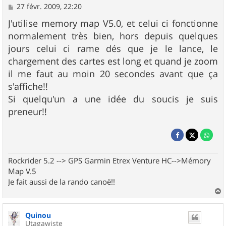
M
27 févr. 2009, 22:20
e
s
J'utilise memory map V5.0, et celui ci fonctionne
s
normalement très bien, hors depuis quelques
a
g
jours celui ci rame dés que je le lance, le
e
chargement des cartes est long et quand je zoom
il me faut au moin 20 secondes avant que ça
s'affiche!!
Si quelqu'un a une idée du soucis je suis
preneur!!
Rockrider 5.2 --> GPS Garmin Etrex Venture HC-->Mémory
Map V.5
Je fait aussi de la rando canoë!!
a
u
Quinou
t
Utagawiste