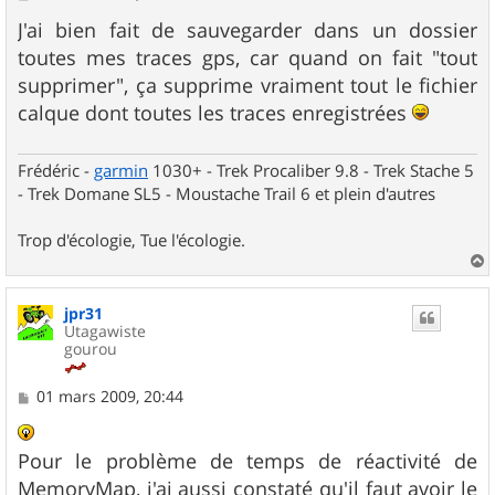
e
s
J'ai bien fait de sauvegarder dans un dossier
s
toutes mes traces gps, car quand on fait "tout
a
g
supprimer", ça supprime vraiment tout le fichier
e
calque dont toutes les traces enregistrées
Frédéric -
garmin
1030+ - Trek Procaliber 9.8 - Trek Stache 5
- Trek Domane SL5 - Moustache Trail 6 et plein d'autres
Trop d'écologie, Tue l'écologie.
a
u
jpr31
t
Utagawiste
gourou
M
01 mars 2009, 20:44
e
s
s
Pour le problème de temps de réactivité de
a
g
MemoryMap, j'ai aussi constaté qu'il faut avoir le