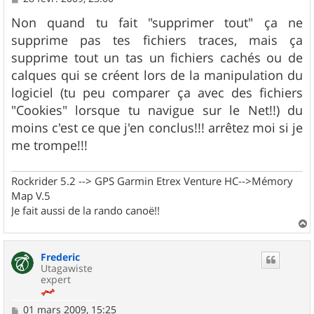
e
s
Non quand tu fait "supprimer tout" ça ne
s
supprime pas tes fichiers traces, mais ça
a
g
supprime tout un tas un fichiers cachés ou de
e
calques qui se créent lors de la manipulation du
logiciel (tu peu comparer ça avec des fichiers
"Cookies" lorsque tu navigue sur le Net!!) du
moins c'est ce que j'en conclus!!! arrêtez moi si je
me trompe!!!
Rockrider 5.2 --> GPS Garmin Etrex Venture HC-->Mémory
Map V.5
Je fait aussi de la rando canoë!!
a
u
Frederic
t
Utagawiste
expert
M
01 mars 2009, 15:25