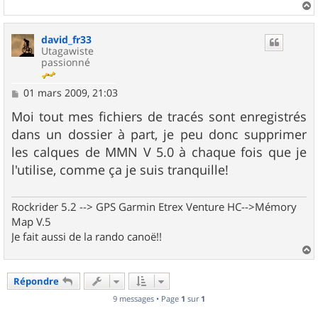
a
u
david_fr33
t
Utagawiste
passionné
M
01 mars 2009, 21:03
e
s
Moi tout mes fichiers de tracés sont enregistrés
s
dans un dossier à part, je peu donc supprimer
a
g
les calques de MMN V 5.0 à chaque fois que je
e
l'utilise, comme ça je suis tranquille!
Rockrider 5.2 --> GPS Garmin Etrex Venture HC-->Mémory
Map V.5
Je fait aussi de la rando canoë!!
a
u
Répondre
t
9 messages • Page
1
sur
1