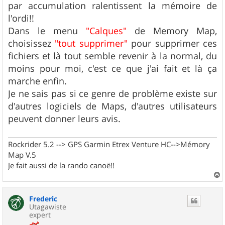
par accumulation ralentissent la mémoire de
l'ordi!!
Dans le menu
"Calques"
de Memory Map,
choisissez
"tout supprimer"
pour supprimer ces
fichiers et là tout semble revenir à la normal, du
moins pour moi, c'est ce que j'ai fait et là ça
marche enfin.
Je ne sais pas si ce genre de problème existe sur
d'autres logiciels de Maps, d'autres utilisateurs
peuvent donner leurs avis.
Rockrider 5.2 --> GPS Garmin Etrex Venture HC-->Mémory
Map V.5
Je fait aussi de la rando canoë!!
a
u
Frederic
t
Utagawiste
expert