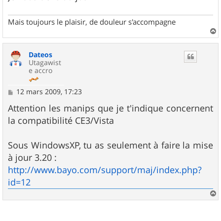
Mais toujours le plaisir, de douleur s'accompagne
a
u
Dateos
t
Utagawist
e accro
M
12 mars 2009, 17:23
e
s
Attention les manips que je t'indique concernent
s
la compatibilité CE3/Vista
a
g
e
Sous WindowsXP, tu as seulement à faire la mise
à jour 3.20 :
http://www.bayo.com/support/maj/index.php?
id=12
a
u
t