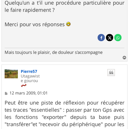
Quelqu'un a t'il une procédure particulière pour
le faire rapidement ?
Merci pour vos réponses
Mais toujours le plaisir, de douleur s'accompagne
a
u
Pierre57
t
Utagawist
e gourou
M
12 mars 2009, 01:01
e
s
Peut être une piste de réflexion pour récupérer
s
tes traces "essentielles" : passer par ton Gps avec
a
g
les fonctions "exporter" depuis ta base puis
e
"transférer"et "recevoir du périphérique" pour les