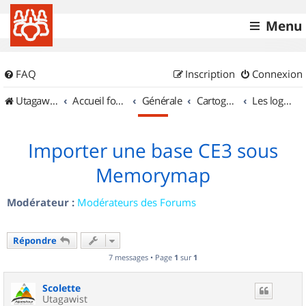
Menu
FAQ
Inscription
Connexion
UtagawaVTT (Randos VTT et VTTAE avec traces GPS)
Accueil forum
Générale
Cartographie et GPS
Les logiciels
Importer une base CE3 sous
Memorymap
Modérateur :
Modérateurs des Forums
Répondre
7 messages • Page
1
sur
1
Scolette
Utagawist