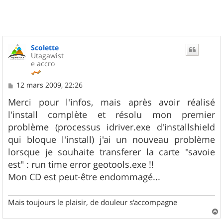
Scolette
Utagawist
e accro
M
12 mars 2009, 22:26
e
s
Merci pour l'infos, mais après avoir réalisé
s
l'install complète et résolu mon premier
a
g
problème (processus idriver.exe d'installshield
e
qui bloque l'install) j'ai un nouveau problème
lorsque je souhaite transferer la carte "savoie
est" : run time error geotools.exe !!
Mon CD est peut-être endommagé...
Mais toujours le plaisir, de douleur s'accompagne
a