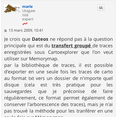
u
marle
t
Utagaw
iste
expert
M
13 mars 2009, 10:41
e
s
Je crois que
Dateos
ne répond pas à la question
s
principale qui est du
transfert groupé
de traces
a
g
enregistrées sous Cartoexplorer que l'on veut
e
utiliser sur Memorymap.
par la bibliothèque de traces, il est possible
d'exporter en une seule fois les traces de carto
au format txt vers un dossier de n'importe quel
disque (cela est très pratique pour les
sauvegardes que je préconise de faire
régulièrement, ce format permet également de
conserver l'arborescence des traces), mais je n'ai
pas trouvé la méthode pour les tranférer en une