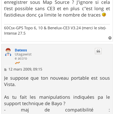
enregistrer sous Map Source ? J'ignore si cela
t'est possible sans CE3 et en plus c''est long et
fastidieux donc ça limite le nombre de traces
60Csx-GPS Topo 6, 10 & Benelux-CE3 V3.24 (merci le site)-
Intense 27.5
a
u
Dateos
t
Utagawist
e accro
M
12 mars 2009, 09:15
e
s
Je suppose que ton nouveau portable est sous
s
Vista.
a
g
e
As tu fait les manipulations indiquées pa le
support technique de Bayo ?
- maj de compatibilité :