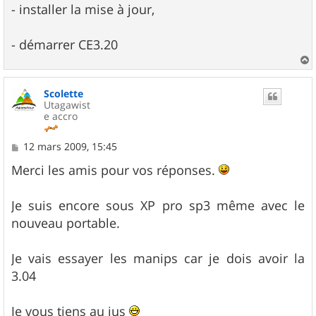
- installer la mise à jour,
- démarrer CE3.20
a
u
Scolette
t
Utagawist
e accro
M
12 mars 2009, 15:45
e
s
Merci les amis pour vos réponses.
s
a
g
Je suis encore sous XP pro sp3 même avec le
e
nouveau portable.
Je vais essayer les manips car je dois avoir la
3.04
Je vous tiens au jus