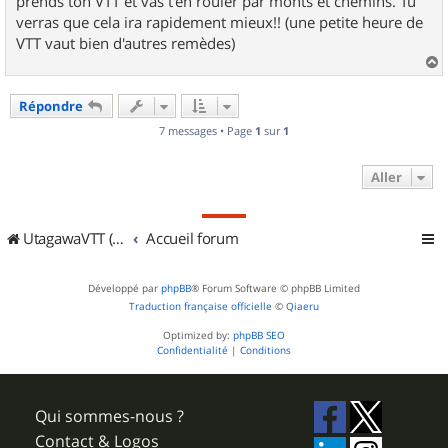
prends ton VTT et vas t'en rouler par monts et chemins. Tu
verras que cela ira rapidement mieux!! (une petite heure de
VTT vaut bien d'autres remèdes)
a
u
Répondre
t
7 messages • Page
1
sur
1
Aller
UtagawaVTT (Randos VTT et VTTAE avec traces GPS)
Accueil forum
Développé par
phpBB
® Forum Software © phpBB Limited
Traduction française officielle
©
Qiaeru
Optimized by:
phpBB SEO
Confidentialité
|
Conditions
Qui sommes-nous ?
Contact & Logos