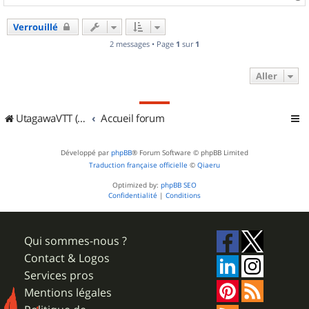
a
u
Verrouillé
t
2 messages • Page
1
sur
1
Aller
UtagawaVTT (Randos VTT et VTTAE avec traces GPS)
Accueil forum
Développé par
phpBB
® Forum Software © phpBB Limited
Traduction française officielle
©
Qiaeru
Optimized by:
phpBB SEO
Confidentialité
|
Conditions
Qui sommes-nous ?
Contact & Logos
Services pros
Mentions légales