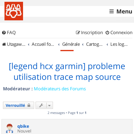
Menu
FAQ
Inscription
Connexion
UtagawaVTT (Randos VTT et VTTAE avec traces GPS)
Accueil forum
Générale
Cartographie et GPS
Les logiciels
[legend hcx garmin] probleme
utilisation trace map source
Modérateur :
Modérateurs des Forums
Verrouillé
2 messages • Page
1
sur
1
qbike
Nouvel