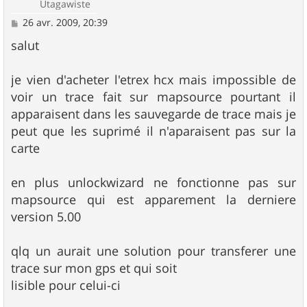
Utagawiste
M
26 avr. 2009, 20:39
e
s
salut
s
a
g
je vien d'acheter l'etrex hcx mais impossible de
e
voir un trace fait sur mapsource pourtant il
apparaisent dans les sauvegarde de trace mais je
peut que les suprimé il n'aparaisent pas sur la
carte
en plus unlockwizard ne fonctionne pas sur
mapsource qui est apparement la derniere
version 5.00
qlq un aurait une solution pour transferer une
trace sur mon gps et qui soit
lisible pour celui-ci