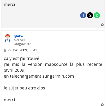
merci
a
u
qbike
t
Nouvel
Utagawiste
M
27 avr. 2009, 08:41
e
s
ca y est j'ai trouvé
s
j'ai mis la version mapsource la plus recente
a
g
(avril 2009)
e
en telechargement sur garmin.com
le sujet peu etre clos
merci