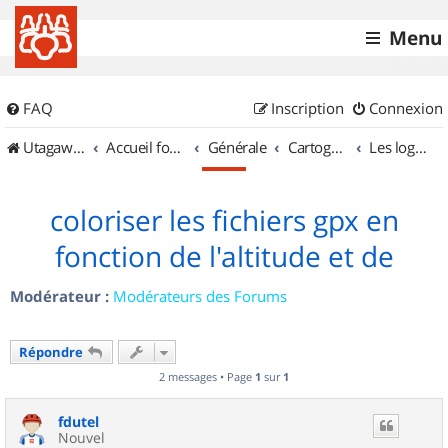
Menu
FAQ
Inscription
Connexion
UtagawaVTT (Randos VTT et VTTAE avec traces GPS)
Accueil forum
Générale
Cartographie et GPS
Les logiciels
coloriser les fichiers gpx en
fonction de l'altitude et de
Modérateur :
Modérateurs des Forums
Répondre
2 messages • Page
1
sur
1
fdutel
Nouvel