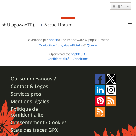
Aller
UtagawaVTT (Randos VTT et VTTAE avec traces GPS)
Accueil forum
Développé par
phpBB
® Forum Software © phpBB Limited
Traduction française officielle
©
Qiaeru
Optimized by:
phpBB SEO
Confidentialité
|
Conditions
Qui sommes-nous ?
Contact & Logos
Services pros
Mentions légales
Politique de
confidentialité
Consentement / Cookies
Stats des traces GPX