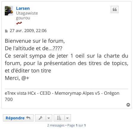
u
Larsen
t
Utagawiste
gourou
M
27 avr. 2009, 22:06
e
s
Bienvenue sur le forum,
s
De l'altitude et de...????
a
g
Ce serait sympa de jeter 1 oeil sur la charte du
e
forum, pour la présentation des titres de topics,
et d'éditer ton titre
Merci, @+
eTrex vista HCx - CE3D - Memorymap Alpes v5 - Orégon
700
a
u
Répondre
t
2 messages • Page
1
sur
1