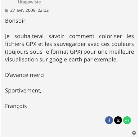
Utagawiste
M
27 avr. 2009, 22:02
e
s
Bonsoir,
s
a
g
Je souhaiterai savoir comment coloriser les
e
fichiers GPX et les sauvegarder avec ces couleurs
(toujours sous le format GPX) pour une meilleure
visualisation sur google earth par exemple.
D'avance merci
Sportivement,
François
a