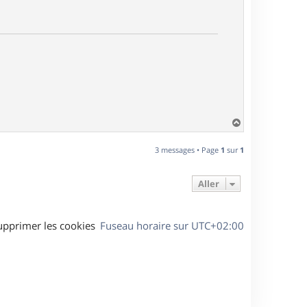
H
a
u
3 messages • Page
1
sur
1
t
Aller
upprimer les cookies
Fuseau horaire sur
UTC+02:00