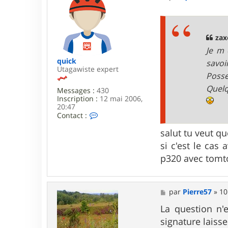
e
s
s
a
g
zax
e
Je m 
quick
savoi
Utagawiste expert
Posse
Quelq
Messages :
430
Inscription :
12 mai 2006,
20:47
C
Contact :
o
n
salut tu veut q
t
si c'est le cas
a
c
p320 avec tomto
t
e
r
q
M
par
Pierre57
»
10
u
e
i
s
La question n'
c
s
signature laisse
k
a