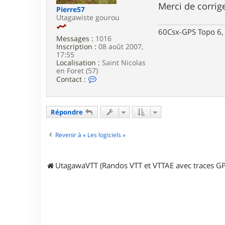
g
Merci de corrige
Pierre57
e
Utagawiste gourou
60Csx-GPS Topo 6, 
Messages :
1016
Inscription :
08 août 2007,
17:55
Localisation :
Saint Nicolas
en Foret (57)
C
Contact :
o
n
t
a
Répondre
c
t
e
Revenir à « Les logiciels »
r
P
i
UtagawaVTT (Randos VTT et VTTAE avec traces GP
e
r
r
e
5
7