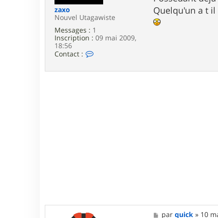
e
Quelqu'un a t il
zaxo
Nouvel Utagawiste
Messages :
1
Inscription :
09 mai 2009,
18:56
C
Contact :
o
n
t
a
c
t
e
r
z
a
x
o
M
par
quick
»
10 ma