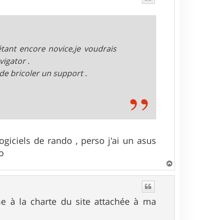
tant encore novice,je voudrais
vigator .
de bricoler un support .
ogiciels de rando , perso j'ai un asus
o
H
a
u
t
me à la charte du site attachée à ma