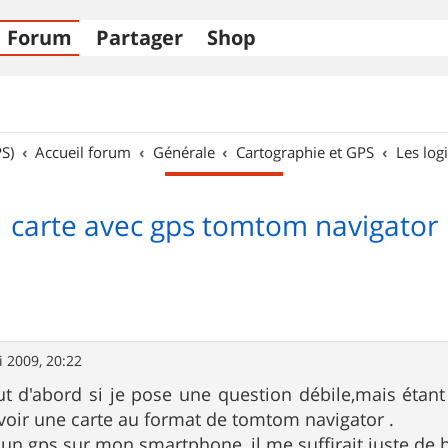
Forum
Partager
Shop
S)
Accueil forum
Générale
Cartographie et GPS
Les logi
carte avec gps tomtom navigator
 2009, 20:22
t d'abord si je pose une question débile,mais étant 
avoir une carte au format de tomtom navigator .
un gps sur mon smartphone ,il me suffirait juste de b