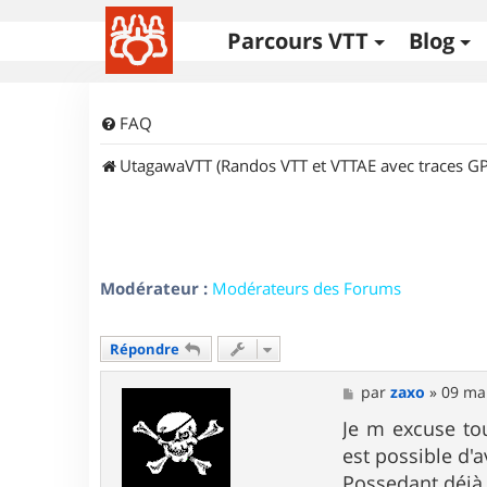
Parcours VTT
Blog
FAQ
UtagawaVTT (Randos VTT et VTTAE avec traces GP
Modérateur :
Modérateurs des Forums
Répondre
M
par
zaxo
»
09 mai
e
s
Je m excuse tou
s
est possible d'
a
g
Possedant déjà 