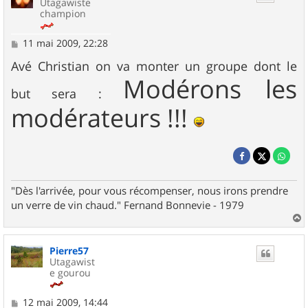
Utagawiste
champion
M
11 mai 2009, 22:28
e
s
Avé Christian on va monter un groupe dont le
s
Modérons les
a
but sera :
g
modérateurs !!!
e
"Dès l'arrivée, pour vous récompenser, nous irons prendre
un verre de vin chaud." Fernand Bonnevie - 1979
a
u
Pierre57
t
Utagawist
e gourou
M
12 mai 2009, 14:44