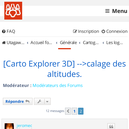
Menu
FAQ
Inscription
Connexion
UtagawaVTT (Randos VTT et VTTAE avec traces GPS)
Accueil forum
Générale
Cartographie et GPS
Les logiciels
[Carto Explorer 3D] -->calage des
altitudes.
Modérateur :
Modérateurs des Forums
Répondre
12 messages
1
2
Précédent
jeromec