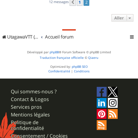
12 messages
1
2
Précédent
Aller
UtagawaVTT (Randos VTT et VTTAE avec traces GPS)
Accueil forum
Développé par
phpBB
® Forum Software © phpBB Limited
Traduction française officielle
©
Qiaeru
Optimized by:
phpBB SEO
Confidentialité
|
Conditions
Qui sommes-nous ?
Contact & Logos
Services pros
Mentions légales
Politique de
confidentialité
Consentement / Cookies