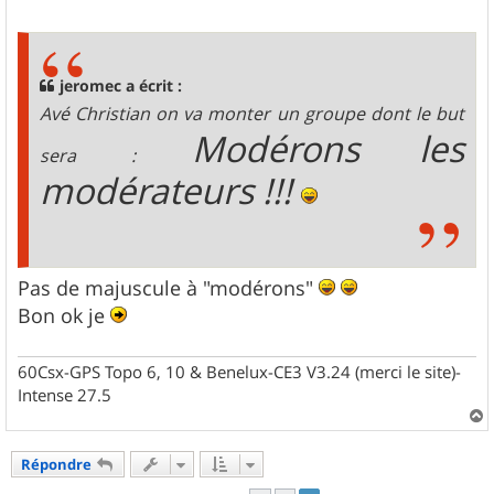
e
s
s
a
g
jeromec a écrit :
e
Avé Christian on va monter un groupe dont le but
Modérons les
sera :
modérateurs !!!
Pas de majuscule à "modérons"
Bon ok je
60Csx-GPS Topo 6, 10 & Benelux-CE3 V3.24 (merci le site)-
Intense 27.5
a
u
Répondre
t