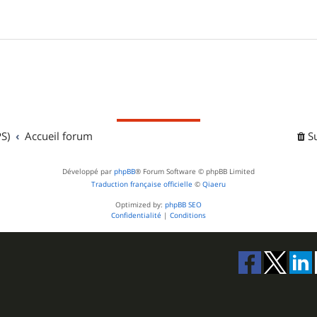
S)
Accueil forum
S
Développé par
phpBB
® Forum Software © phpBB Limited
Traduction française officielle
©
Qiaeru
Optimized by:
phpBB SEO
Confidentialité
|
Conditions