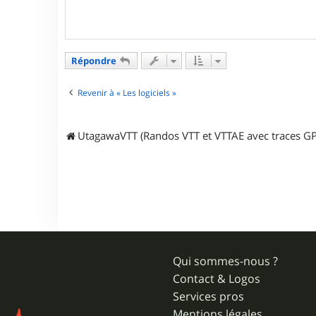
a
g
e
Répondre
Revenir à « Les logiciels »
UtagawaVTT (Randos VTT et VTTAE avec traces GP
Qui sommes-nous ?
Contact & Logos
Services pros
Mentions légales