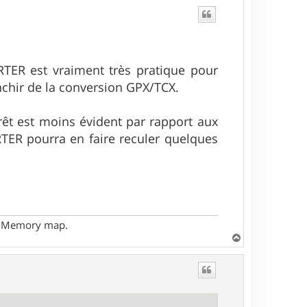
RTER est vraiment très pratique pour
nchir de la conversion GPX/TCX.
rêt est moins évident par rapport aux
TER pourra en faire reculer quelques
- Memory map.
H
a
u
t