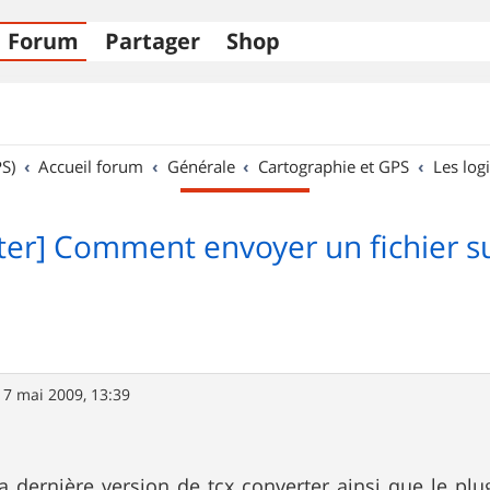
Forum
Partager
Shop
S)
Accueil forum
Générale
Cartographie et GPS
Les logi
ter] Comment envoyer un fichier s
17 mai 2009, 13:39
 la dernière version de tcx converter ainsi que le p