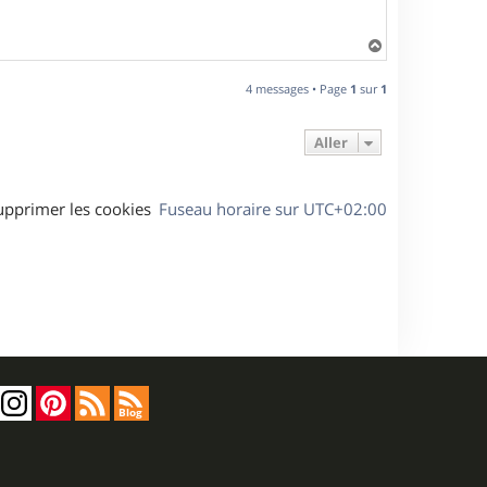
H
a
u
4 messages • Page
1
sur
1
t
Aller
upprimer les cookies
Fuseau horaire sur
UTC+02:00