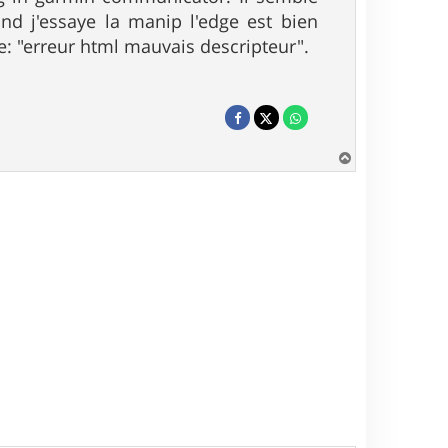
nd j'essaye la manip l'edge est bien
e: "erreur html mauvais descripteur".
H
a
u
t