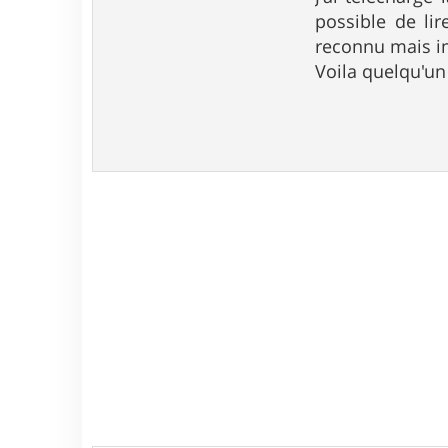
e
possible de li
reconnu mais im
Voila quelqu'un 