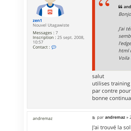
a
m
g
and
e
e
b
Bonj
r
zen1
o
Nouvel Utagawiste
u
J'ai 
t
Messages :
7
sembl
e
Inscription :
25 sept. 2008,
s
10:57
l'edg
C
Contact :
html 
o
n
Voila
t
a
c
t
salut
e
utilises training
r
z
par contre pour
e
bonne continua
n
1
M
par
andremaz
»
andremaz
e
s
J'ai trouvé la s
s