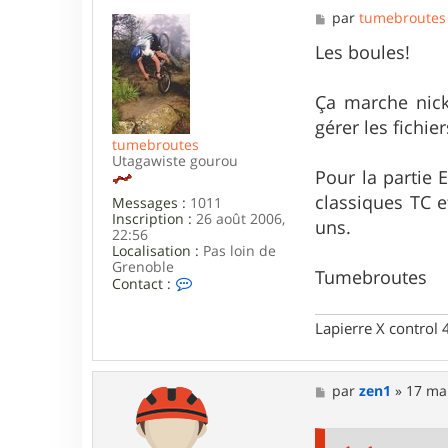
M
par
tumebroutes
e
s
Les boules!
s
a
g
Ça marche nick
e
gérer les fichi
tumebroutes
Utagawiste gourou
Pour la partie 
classiques TC 
Messages :
1011
Inscription :
26 août 2006,
uns.
22:56
Localisation :
Pas loin de
Grenoble
Tumebroutes
C
Contact :
o
n
Lapierre X control
t
a
c
t
M
par
zen1
»
17 mai
e
e
r
s
t
s
u