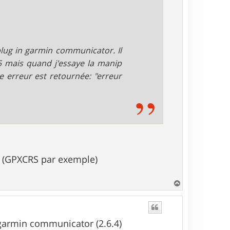
 plug in garmin communicator. Il
5 mais quand j'essaye la manip
e erreur est retournée: "erreur
on (GPXCRS par exemple)
H
a
u
t
in garmin communicator (2.6.4)