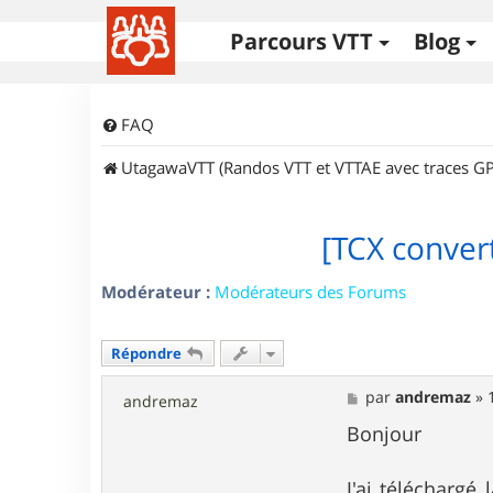
Parcours VTT
Blog
FAQ
UtagawaVTT (Randos VTT et VTTAE avec traces GP
[TCX conver
Modérateur :
Modérateurs des Forums
Répondre
M
par
andremaz
»
andremaz
e
s
Bonjour
s
a
g
J'ai téléchargé