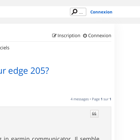
Connexion
Inscription
Connexion
ciels
ur edge 205?
4 messages • Page
1
sur
1
lug in garmin communicator. Il semble