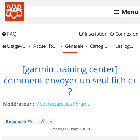
Menu
FAQ
Inscription
Connexion
UtagawaVTT (Randos VTT et VTTAE avec traces GPS)
Accueil forum
Générale
Cartographie et GPS
Les logiciels
[garmin training center]
comment envoyer un seul fichier
?
Modérateur :
Modérateurs des Forums
Répondre
7 messages • Page
1
sur
1