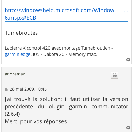
http://windowshelp.microsoft.com/Window ...
6.mspx#ECB
Tumebroutes
Lapierre X control 420 avec montage Tumebroutien -
garmin
edge
305 - Dakota 20 - Memory map.
a
u
andremaz
t
M
28 mai 2009, 10:45
e
s
J'ai trouvé la solution: il faut utiliser la version
s
précédente du olugin garmin communicator
a
g
(2.6.4)
e
Merci pour vos réponses
a