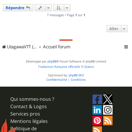
u
Répondre
t
7 messages • Page
1
sur
1
Aller
UtagawaVTT (Randos VTT et VTTAE avec traces GPS)
Accueil forum
Développé par
phpBB
® Forum Software © phpBB Limited
Traduction française officielle
©
Qiaeru
Optimized by:
phpBB SEO
Confidentialité
|
Conditions
Qui sommes-nous ?
Contact & Logos
Services pros
Mentions légales
Politique de