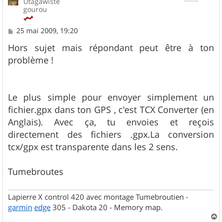
Utagawiste
gourou
M
25 mai 2009, 19:20
e
s
Hors sujet mais répondant peut être à ton
s
problème !
a
g
e
Le plus simple pour envoyer simplement un
fichier.gpx dans ton GPS , c'est TCX Converter (en
Anglais). Avec ça, tu envoies et reçois
directement des fichiers .gpx.La conversion
tcx/gpx est transparente dans les 2 sens.
Tumebroutes
Lapierre X control 420 avec montage Tumebroutien -
garmin
edge
305 - Dakota 20 - Memory map.