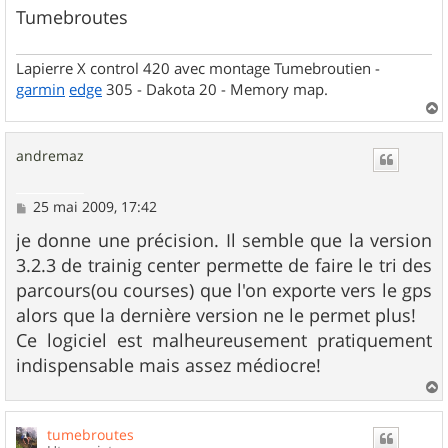
Tumebroutes
Lapierre X control 420 avec montage Tumebroutien -
garmin
edge
305 - Dakota 20 - Memory map.
a
u
andremaz
t
M
25 mai 2009, 17:42
e
s
je donne une précision. Il semble que la version
s
3.2.3 de trainig center permette de faire le tri des
a
g
parcours(ou courses) que l'on exporte vers le gps
e
alors que la dernière version ne le permet plus!
Ce logiciel est malheureusement pratiquement
indispensable mais assez médiocre!
a
u
tumebroutes
t