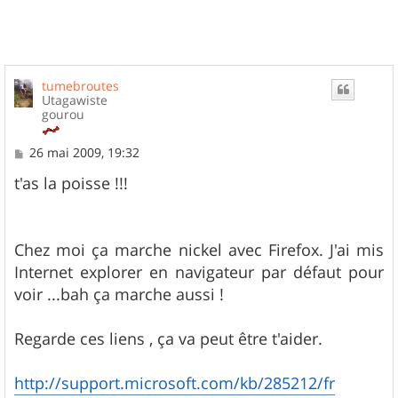
tumebroutes
Utagawiste
gourou
M
26 mai 2009, 19:32
e
s
t'as la poisse !!!
s
a
g
e
Chez moi ça marche nickel avec Firefox. J'ai mis
Internet explorer en navigateur par défaut pour
voir ...bah ça marche aussi !
Regarde ces liens , ça va peut être t'aider.
http://support.microsoft.com/kb/285212/fr