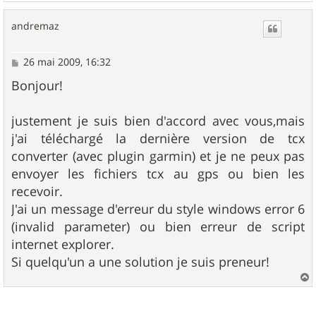
a
u
andremaz
t
M
26 mai 2009, 16:32
e
s
Bonjour!
s
a
g
justement je suis bien d'accord avec vous,mais
e
j'ai téléchargé la dernière version de tcx
converter (avec plugin garmin) et je ne peux pas
envoyer les fichiers tcx au gps ou bien les
recevoir.
J'ai un message d'erreur du style windows error 6
(invalid parameter) ou bien erreur de script
internet explorer.
Si quelqu'un a une solution je suis preneur!
a
u
t