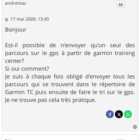
andremaz
M
17 mai 2009, 13:45
e
s
Bonjour
s
a
g
Est-il possible de n'envoyer qu'un seul des
e
parcours sur le gps à partir de garmin training
center?
Si oui comment?
Je suis à chaque fois obligé d'envoyer tous les
parcours qui se trouvent dans le répertoire de
Garmin TC puis ensuite de faire le tri sur le gps.
Je ne trouve pas cela très pratique.
a
u