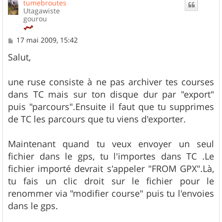
tumebroutes
t
Utagawiste
gourou
M
17 mai 2009, 15:42
e
s
Salut,
s
a
g
une ruse consiste à ne pas archiver tes courses
e
dans TC mais sur ton disque dur par "export"
puis "parcours".Ensuite il faut que tu supprimes
de TC les parcours que tu viens d'exporter.
Maintenant quand tu veux envoyer un seul
fichier dans le gps, tu l'importes dans TC .Le
fichier importé devrait s'appeler "FROM GPX".Là,
tu fais un clic droit sur le fichier pour le
renommer via "modifier course" puis tu l'envoies
dans le gps.