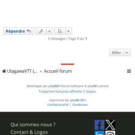
t
Répondre
5 messages • Page
1
sur
1
Aller
UtagawaVTT (Randos VTT et VTTAE avec traces GPS)
Accueil forum
Développé par
phpBB
® Forum Software © phpBB Limited
Traduction française officielle
©
Qiaeru
Optimized by:
phpBB SEO
Confidentialité
|
Conditions
Qui sommes-nous ?
Contact & Logos