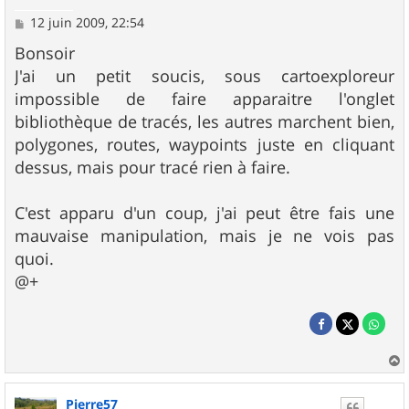
M
12 juin 2009, 22:54
e
s
Bonsoir
s
J'ai un petit soucis, sous cartoexploreur
a
g
impossible de faire apparaitre l'onglet
e
bibliothèque de tracés, les autres marchent bien,
polygones, routes, waypoints juste en cliquant
dessus, mais pour tracé rien à faire.
C'est apparu d'un coup, j'ai peut être fais une
mauvaise manipulation, mais je ne vois pas
quoi.
@+
a
u
Pierre57
t