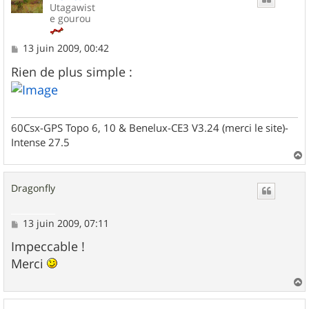
Utagawist
e gourou
M
13 juin 2009, 00:42
e
s
Rien de plus simple :
s
a
g
e
60Csx-GPS Topo 6, 10 & Benelux-CE3 V3.24 (merci le site)-
Intense 27.5
a
u
Dragonfly
t
M
13 juin 2009, 07:11
e
s
Impeccable !
s
Merci
a
g
e
a
u