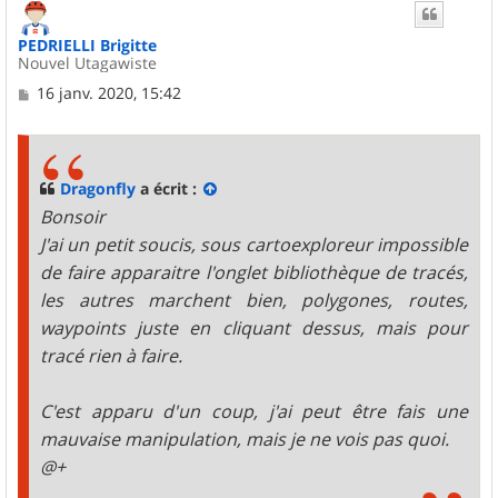
t
PEDRIELLI Brigitte
Nouvel Utagawiste
M
16 janv. 2020, 15:42
e
s
s
a
g
Dragonfly
a écrit :
e
Bonsoir
J'ai un petit soucis, sous cartoexploreur impossible
de faire apparaitre l'onglet bibliothèque de tracés,
les autres marchent bien, polygones, routes,
waypoints juste en cliquant dessus, mais pour
tracé rien à faire.
C'est apparu d'un coup, j'ai peut être fais une
mauvaise manipulation, mais je ne vois pas quoi.
@+