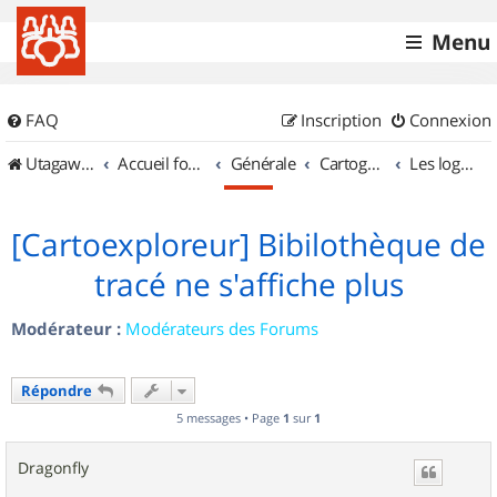
Menu
FAQ
Inscription
Connexion
UtagawaVTT (Randos VTT et VTTAE avec traces GPS)
Accueil forum
Générale
Cartographie et GPS
Les logiciels
[Cartoexploreur] Bibilothèque de
tracé ne s'affiche plus
Modérateur :
Modérateurs des Forums
Répondre
5 messages • Page
1
sur
1
Dragonfly