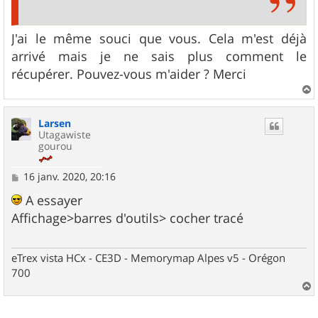
J'ai le même souci que vous. Cela m'est déjà
arrivé mais je ne sais plus comment le
récupérer. Pouvez-vous m'aider ? Merci
a
u
Larsen
t
Utagawiste
gourou
M
16 janv. 2020, 20:16
e
s
A essayer
s
Affichage>barres d'outils> cocher tracé
a
g
e
eTrex vista HCx - CE3D - Memorymap Alpes v5 - Orégon
700
a
u