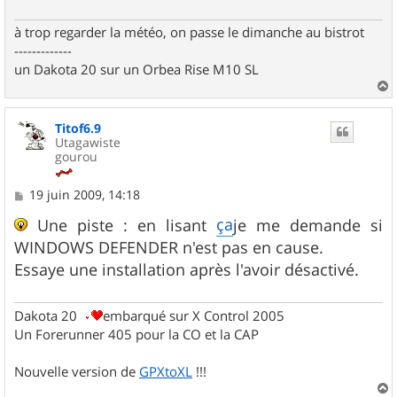
à trop regarder la météo, on passe le dimanche au bistrot
-------------
un Dakota 20 sur un Orbea Rise M10 SL
a
u
Titof6.9
t
Utagawiste
gourou
M
19 juin 2009, 14:18
e
s
ça
Une piste : en lisant
je me demande si
s
WINDOWS DEFENDER n'est pas en cause.
a
g
Essaye une installation après l'avoir désactivé.
e
Dakota 20
embarqué sur X Control 2005
Un Forerunner 405 pour la CO et la CAP
Nouvelle version de
GPXtoXL
!!!