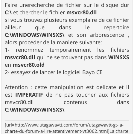
Faire unerecherche de fichier sur le disque dur
C:\
et chercher le fichier
msvcr80.dll
si vous trouvez plusieurs exemplaire de ce fichier
ailleur que dans le repertoire
C:\WINDOWS\WINSXS\
et son arborescence ,
alors proceder de la maniere suivante:
1- renommez temporairement les fichiers
msvcr80.dll
qui ne se trouvent pas dans
WINSXS
en
msvcr80.old
2- essayez de lancer le logiciel Bayo CE
Attention : cette manipulation est delicate et il
est
IMPERATIF
de ne pas toucher aux fichiers
msvcr80.dll contenus dans
C:\WINDOWS\WINSXS\
[url=http://www.utagawavtt.com/forum/utagawavtt-gt-la-
charte-du-forum-a-lire-attentivement-vt3062.html]La charte