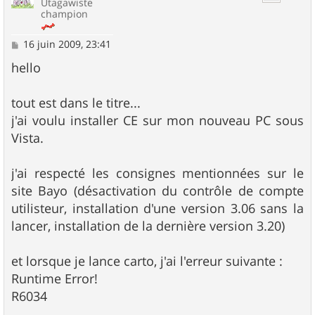
Utagawiste
champion
M
16 juin 2009, 23:41
e
s
hello
s
a
g
tout est dans le titre...
e
j'ai voulu installer CE sur mon nouveau PC sous
Vista.
j'ai respecté les consignes mentionnées sur le
site Bayo (désactivation du contrôle de compte
utilisteur, installation d'une version 3.06 sans la
lancer, installation de la dernière version 3.20)
et lorsque je lance carto, j'ai l'erreur suivante :
Runtime Error!
R6034
...