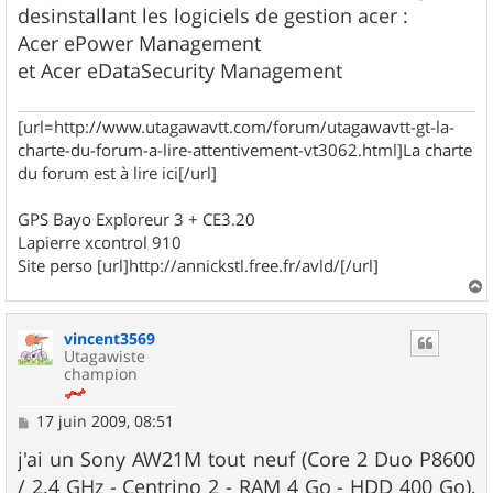
e
desinstallant les logiciels de gestion acer :
Acer ePower Management
et Acer eDataSecurity Management
[url=http://www.utagawavtt.com/forum/utagawavtt-gt-la-
charte-du-forum-a-lire-attentivement-vt3062.html]La charte
du forum est à lire ici[/url]
GPS Bayo Exploreur 3 + CE3.20
Lapierre xcontrol 910
Site perso [url]http://annickstl.free.fr/avld/[/url]
a
u
vincent3569
t
Utagawiste
champion
M
17 juin 2009, 08:51
e
s
j'ai un Sony AW21M tout neuf (Core 2 Duo P8600
s
/ 2.4 GHz - Centrino 2 - RAM 4 Go - HDD 400 Go),
a