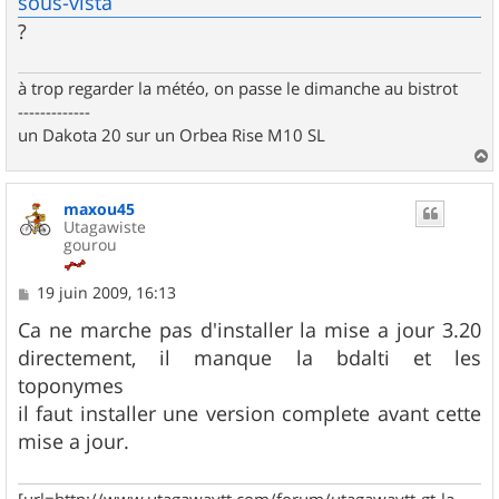
sous-vista
?
à trop regarder la météo, on passe le dimanche au bistrot
-------------
un Dakota 20 sur un Orbea Rise M10 SL
a
u
maxou45
t
Utagawiste
gourou
M
19 juin 2009, 16:13
e
s
Ca ne marche pas d'installer la mise a jour 3.20
s
directement, il manque la bdalti et les
a
g
toponymes
e
il faut installer une version complete avant cette
mise a jour.
[url=http://www.utagawavtt.com/forum/utagawavtt-gt-la-