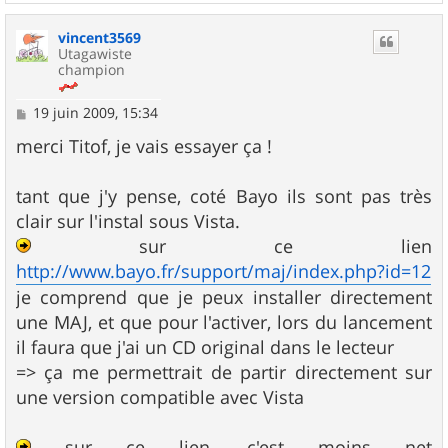
a
u
vincent3569
t
Utagawiste
champion
M
19 juin 2009, 15:34
e
s
merci Titof, je vais essayer ça !
s
a
g
tant que j'y pense, coté Bayo ils sont pas très
e
clair sur l'instal sous Vista.
sur ce lien
http://www.bayo.fr/support/maj/index.php?id=12
je comprend que je peux installer directement
une MAJ, et que pour l'activer, lors du lancement
il faura que j'ai un CD original dans le lecteur
=> ça me permettrait de partir directement sur
une version compatible avec Vista
sur ce lien, c'est moins net