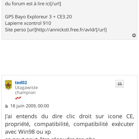
du forum est à lire ici[/url]
GPS Bayo Exploreur 3 + CE3.20
Lapierre xcontrol 910
Site perso [url]http://annickstl.free.fr/avld/[/url]
a
u
t
ted02
Utagawiste
champion
M
18 juin 2009, 00:00
e
s
J'ai entends du dire clic droit sur icone CE,
s
propriété, compatibilité, compatibilité exécuter
a
g
avec Win98 ou xp
e