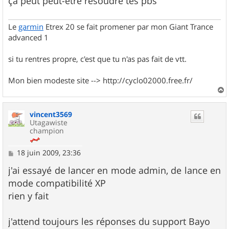
ça peut peut-être résoudre tes pbs
Le
garmin
Etrex 20 se fait promener par mon Giant Trance
advanced 1
si tu rentres propre, c'est que tu n'as pas fait de vtt.
Mon bien modeste site --> http://cyclo02000.free.fr/
a
u
vincent3569
t
Utagawiste
champion
M
18 juin 2009, 23:36
e
s
j'ai essayé de lancer en mode admin, de lance en
s
mode compatibilité XP
a
g
rien y fait
e
j'attend toujours les réponses du support Bayo