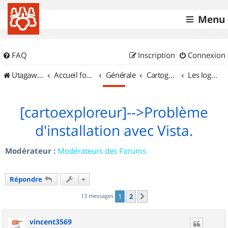
Menu
FAQ
Inscription
Connexion
UtagawaVTT (Randos VTT et VTTAE avec traces GPS)
Accueil forum
Générale
Cartographie et GPS
Les logiciels
[cartoexploreur]-->Problème
d'installation avec Vista.
Modérateur :
Modérateurs des Forums
Répondre
13 messages
1
2
Suivant
vincent3569