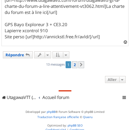
charte-du-forum-a-lire-attentivement-vt3062.html]La charte
du forum est à lire ici[/url]
GPS Bayo Exploreur 3 + CE3.20
Lapierre xcontrol 910
Site perso [url]http://annickstl.free.fr/avld/[/url]
a
u
Répondre
t
13 messages
1
2
Suivant
Aller
UtagawaVTT (Randos VTT et VTTAE avec traces GPS)
Accueil forum
Développé par
phpBB
® Forum Software © phpBB Limited
Traduction française officielle
©
Qiaeru
Optimized by:
phpBB SEO
Confidentialité
|
Conditions