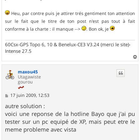
Heu, par contre puis je attirer trés gentiment ton attention
sur le fait que le titre de ton post n'est pas tout à fait
conforme à la charte : il manque -->
. Bon ok, je
60Csx-GPS Topo 6, 10 & Benelux-CE3 V3.24 (merci le site)-
Intense 27.5
a
u
maxou45
t
Utagawiste
gourou
M
17 juin 2009, 12:53
e
s
autre solution :
s
voici une reponse de la hotline Bayo que j'ai pu
a
g
tester sur un pc equipé de XP, mais peut etre le
e
meme probleme avec vista