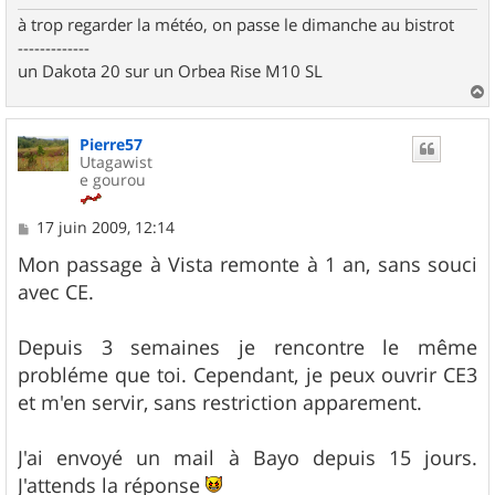
à trop regarder la météo, on passe le dimanche au bistrot
-------------
un Dakota 20 sur un Orbea Rise M10 SL
a
u
Pierre57
t
Utagawist
e gourou
M
17 juin 2009, 12:14
e
s
Mon passage à Vista remonte à 1 an, sans souci
s
avec CE.
a
g
e
Depuis 3 semaines je rencontre le même
probléme que toi. Cependant, je peux ouvrir CE3
et m'en servir, sans restriction apparement.
J'ai envoyé un mail à Bayo depuis 15 jours.
J'attends la réponse