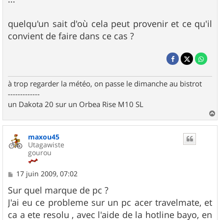
quelqu'un sait d'où cela peut provenir et ce qu'il
convient de faire dans ce cas ?
à trop regarder la météo, on passe le dimanche au bistrot
-------------
un Dakota 20 sur un Orbea Rise M10 SL
a
u
maxou45
t
Utagawiste
gourou
M
17 juin 2009, 07:02
e
s
Sur quel marque de pc ?
s
J'ai eu ce probleme sur un pc acer travelmate, et
a
g
ca a ete resolu , avec l'aide de la hotline bayo, en