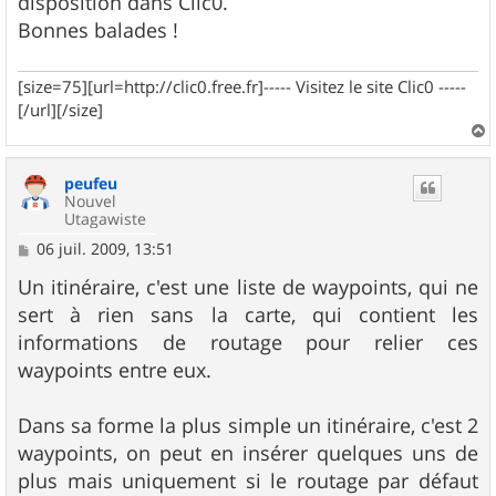
disposition dans Clic0.
Bonnes balades !
[size=75][url=http://clic0.free.fr]----- Visitez le site Clic0 -----
[/url][/size]
a
u
peufeu
t
Nouvel
Utagawiste
M
06 juil. 2009, 13:51
e
s
Un itinéraire, c'est une liste de waypoints, qui ne
s
sert à rien sans la carte, qui contient les
a
g
informations de routage pour relier ces
e
waypoints entre eux.
Dans sa forme la plus simple un itinéraire, c'est 2
waypoints, on peut en insérer quelques uns de
plus mais uniquement si le routage par défaut