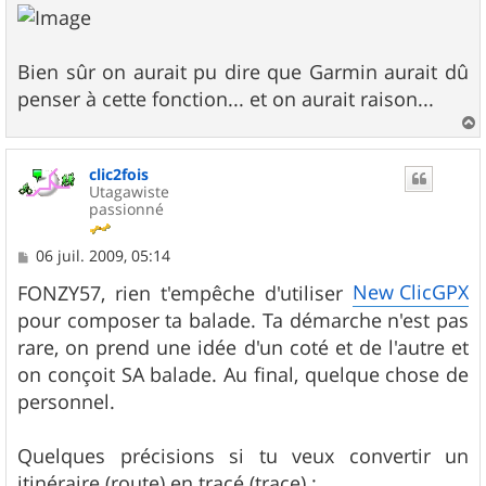
Bien sûr on aurait pu dire que Garmin aurait dû
penser à cette fonction... et on aurait raison...
a
u
clic2fois
t
Utagawiste
passionné
M
06 juil. 2009, 05:14
e
s
New ClicGPX
FONZY57, rien t'empêche d'utiliser
s
pour composer ta balade. Ta démarche n'est pas
a
g
rare, on prend une idée d'un coté et de l'autre et
e
on conçoit SA balade. Au final, quelque chose de
personnel.
Quelques précisions si tu veux convertir un
itinéraire (route) en tracé (trace) :