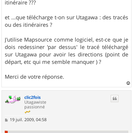
itinéraire ???
et ...que télécharge t-on sur Utagawa : des tracés
ou des itinéraires ?
J'utilise Mapsource comme logiciel, est-ce que je
dois redessiner 'par dessus' le tracé téléchargé
sur Utagawa pour avoir les directions (point de
départ, etc qui me semble manquer ) ?
Merci de votre réponse.
a
u
clic2fois
t
Utagawiste
passionné
M
19 juil. 2009, 04:58
e
s