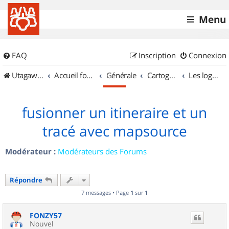
Menu
FAQ
Inscription
Connexion
UtagawaVTT (Randos VTT et VTTAE avec traces GPS)
Accueil forum
Générale
Cartographie et GPS
Les logiciels
fusionner un itineraire et un
tracé avec mapsource
Modérateur :
Modérateurs des Forums
Répondre
7 messages • Page
1
sur
1
FONZY57
Nouvel