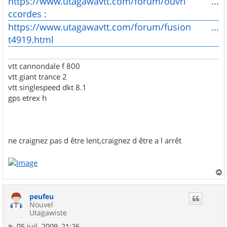
https://www.utagawavtt.com/forum/ouvri ...
a
g
ccordes :
e
https://www.utagawavtt.com/forum/fusion ...
t4919.html
vtt cannondale f 800
vtt giant trance 2
vtt singlespeed dkt 8.1
gps etrex h
ne craignez pas d être lent,craignez d être a l arrêt
a
u
peufeu
t
Nouvel
Utagawiste
M
05 juil. 2009, 21:26