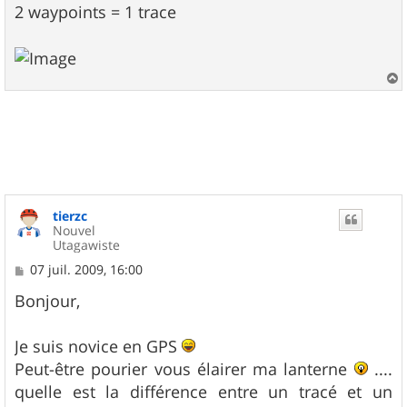
2 waypoints = 1 trace
a
u
t
tierzc
Nouvel
Utagawiste
M
07 juil. 2009, 16:00
e
s
Bonjour,
s
a
g
Je suis novice en GPS
e
Peut-être pourier vous élairer ma lanterne
....
quelle est la différence entre un tracé et un