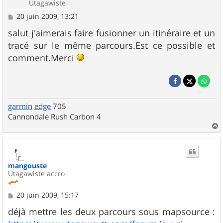
Utagawiste
M
20 juin 2009, 13:21
e
s
salut j'aimerais faire fusionner un itinéraire et un
s
tracé sur le même parcours.Est ce possible et
a
g
comment.Merci
e
garmin
edge
705
Cannondale Rush Carbon 4
a
u
t
mangouste
Utagawiste accro
M
20 juin 2009, 15:17
e
s
déjà mettre les deux parcours sous mapsource :
s