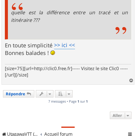
s
a
g
quelle est la différence entre un tracé et un
e
itinéraire ???
>> ici <<
En toute simplicité
Bonnes balades !
[size=75][url=http://clic0.free.fr]----- Visitez le site Clic0 -----
[/url][/size]
a
u
Répondre
t
7 messages • Page
1
sur
1
Aller
UtagawaVTT (Randos VTT et VTTAE avec traces GPS)
Accueil forum