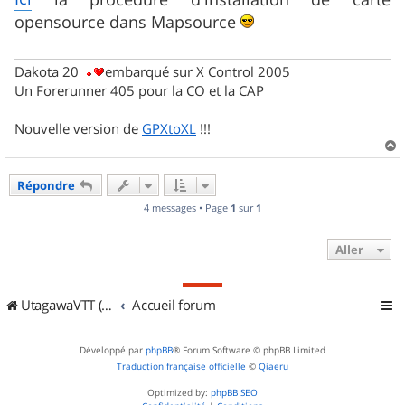
s
opensource dans Mapsource
a
g
e
Dakota 20
embarqué sur X Control 2005
Un Forerunner 405 pour la CO et la CAP
Nouvelle version de
GPXtoXL
!!!
a
u
Répondre
t
4 messages • Page
1
sur
1
Aller
UtagawaVTT (Randos VTT et VTTAE avec traces GPS)
Accueil forum
Développé par
phpBB
® Forum Software © phpBB Limited
Traduction française officielle
©
Qiaeru
Optimized by:
phpBB SEO