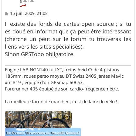
gourou
M
15 juil. 2009, 21:08
e
s
Il existe des fonds de cartes open source ; si tu
s
es doué en informatique ça peut être intéressant
a
g
(cherche un peut sur le forum tu trouveras les
e
liens vers les sites spécialisés).
Sinon GPSTopo obligatoire.
Engine LAB NGN140 full XT, freins Avid Code 4 pistons
185mm, roues perso moyeu DT Swiss 240S jantes Mavic
xm 819 ; équipé d'un GPSmap 60CSx.
Forerunner 405 équipé de son cardio-fréquencemètre.
La meilleure façon de marcher ; c'est de faire du vélo !