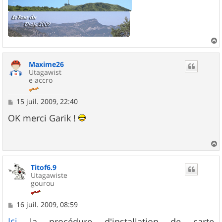
a
u
Maxime26
t
Utagawist
e accro
M
15 juil. 2009, 22:40
e
s
OK merci Garik !
s
a
g
e
a
u
Titof6.9
t
Utagawiste
gourou
M
16 juil. 2009, 08:59
e
s
Ici
la procédure d'installation de carte