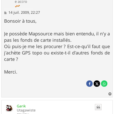
e accro
M
14 juil. 2009, 22:27
e
s
Bonsoir à tous,
s
a
g
Je possède Mapsource mais bien entendu, il n'y a
e
pas les fonds de carte installés.
Où puis-je me les procurer ? Est-ce-qu'il faut que
j'achète GPS topo ou existe-t-il d'autres fonds de
carte ?
Merci.
a
u
Garik
t
Utagawiste