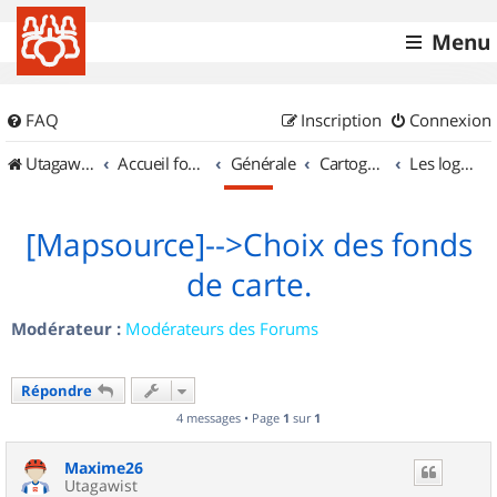
Menu
FAQ
Inscription
Connexion
UtagawaVTT (Randos VTT et VTTAE avec traces GPS)
Accueil forum
Générale
Cartographie et GPS
Les logiciels
[Mapsource]-->Choix des fonds
de carte.
Modérateur :
Modérateurs des Forums
Répondre
4 messages • Page
1
sur
1
Maxime26
Utagawist