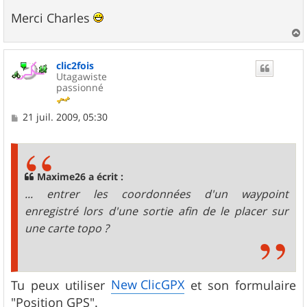
Merci Charles
a
u
clic2fois
t
Utagawiste
passionné
M
21 juil. 2009, 05:30
e
s
s
a
g
Maxime26 a écrit :
e
... entrer les coordonnées d'un waypoint
enregistré lors d'une sortie afin de le placer sur
une carte topo ?
New ClicGPX
Tu peux utiliser
et son formulaire
"Position GPS".