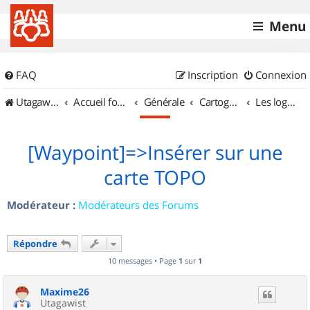
Menu
FAQ
Inscription
Connexion
UtagawaVTT (Randos VTT et VTTAE avec traces GPS)
Accueil forum
Générale
Cartographie et GPS
Les logiciels
[Waypoint]=>Insérer sur une
carte TOPO
Modérateur :
Modérateurs des Forums
Répondre
10 messages • Page
1
sur
1
Maxime26
Utagawist