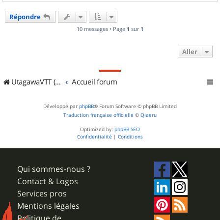
a
u
Répondre
t
10 messages • Page
1
sur
1
Aller
UtagawaVTT (Randos VTT et VTTAE avec traces GPS)
Accueil forum
Développé par
phpBB
® Forum Software © phpBB Limited
Traduction française officielle
©
Qiaeru
Optimized by:
phpBB SEO
Confidentialité
|
Conditions
Qui sommes-nous ?
Contact & Logos
Services pros
Mentions légales
Politique de