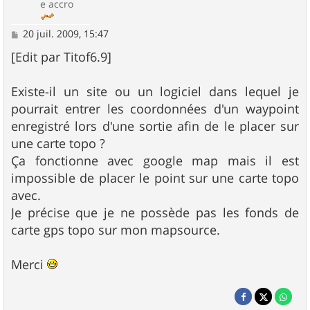
e accro
M
20 juil. 2009, 15:47
e
s
[Edit par Titof6.9]
s
a
g
Existe-il un site ou un logiciel dans lequel je
e
pourrait entrer les coordonnées d'un waypoint
enregistré lors d'une sortie afin de le placer sur
une carte topo ?
Ça fonctionne avec google map mais il est
impossible de placer le point sur une carte topo
avec.
Je précise que je ne possède pas les fonds de
carte gps topo sur mon mapsource.
Merci