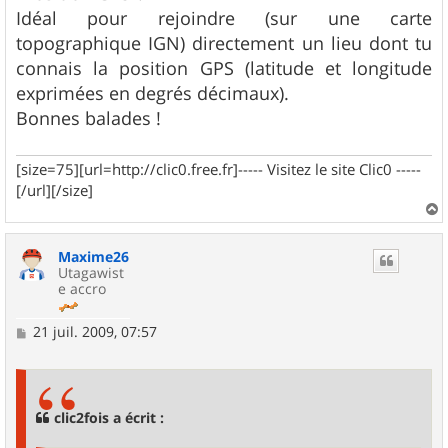
Idéal pour rejoindre (sur une carte
topographique IGN) directement un lieu dont tu
connais la position GPS (latitude et longitude
exprimées en degrés décimaux).
Bonnes balades !
[size=75][url=http://clic0.free.fr]----- Visitez le site Clic0 -----
[/url][/size]
a
u
Maxime26
t
Utagawist
e accro
M
21 juil. 2009, 07:57
e
s
s
a
g
clic2fois a écrit :
e