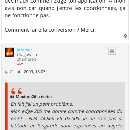
décimaux comme l'exige ton application. A mon
avis non car quand j'entre les coordonnées, ça
ne fonctionne pas.
Comment faire la conversion ? Merci.
a
u
jeromec
t
Utagawiste
champion
M
21 juil. 2009, 13:05
e
s
s
a
g
Maxime26 a écrit :
e
En fait j'ai un petit problème.
Mon edge 205 me donne comme coordonnées du
point : N44 44.866 E5 02.005. Je ne sais pas si
latitude et longitude sont exprimées en degrés