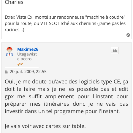
Charles
Etrex Vista Cx, monté sur randonneuse "machine à coudre"
pour la route, ou VTT SCOTTché aux chemins (j'aime pas les
racines...)
a
u
Maxime26
t
Utagawist
e accro
M
20 juil. 2009, 22:55
e
s
Oui, je me doute qu'avec des logiciels type CE, ça
s
doit le faire mais je ne les possède pas et edit
a
g
gpx me suffit amplement pour l'instant pour
e
préparer mes itinéraires donc je ne vais pas
investir dans un tel programme pour l'instant.
Je vais voir avec cartes sur table.