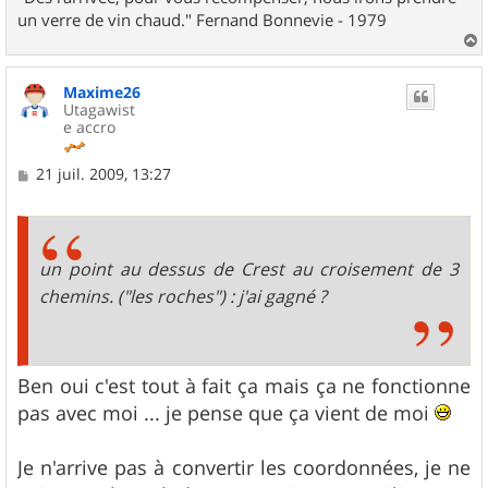
un verre de vin chaud." Fernand Bonnevie - 1979
a
u
Maxime26
t
Utagawist
e accro
M
21 juil. 2009, 13:27
e
s
s
a
g
un point au dessus de Crest au croisement de 3
e
chemins. ("les roches") : j'ai gagné ?
Ben oui c'est tout à fait ça mais ça ne fonctionne
pas avec moi ... je pense que ça vient de moi
Je n'arrive pas à convertir les coordonnées, je ne