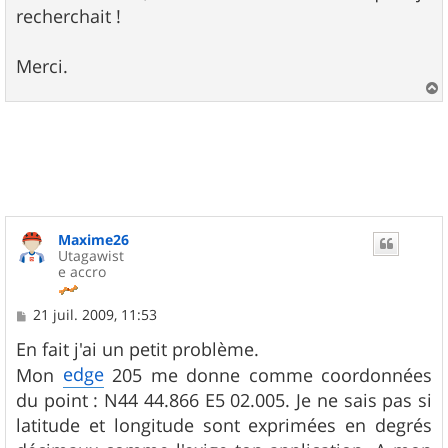
recherchait !
Merci.
a
u
t
Maxime26
Utagawist
e accro
M
21 juil. 2009, 11:53
e
s
En fait j'ai un petit problème.
s
edge
Mon
205 me donne comme coordonnées
a
g
du point : N44 44.866 E5 02.005. Je ne sais pas si
e
latitude et longitude sont exprimées en degrés