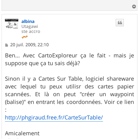
a
u
albina
t
Utagawi
ste accro
M
20 juil. 2009, 22:10
e
s
Ben... Avec CartoExploreur ça le fait - mais je
s
suppose que ça tu sais déjà?
a
g
e
Sinon il y a Cartes Sur Table, logiciel shareware
avec lequel tu peux utilisr des cartes papier
scannées. Et là on peut "créer un waypoint
(balise)" en entrant les coordonnées. Voir ce lien
:
http://phgiraud.free.fr/CarteSurTable/
Amicalement