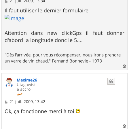
M
21 juil. 2009, 13:34
e
s
Il faut utiliser le dernier formulaire
s
a
g
e
Attention dans new clickGps il faut donner
d'abord la longitude donc le 5....
"Dès l'arrivée, pour vous récompenser, nous irons prendre
un verre de vin chaud." Fernand Bonnevie - 1979
a
u
Maxime26
t
Utagawist
e accro
M
21 juil. 2009, 13:42
e
s
Ok, ça fonctionne merci à toi
s
a
g
e