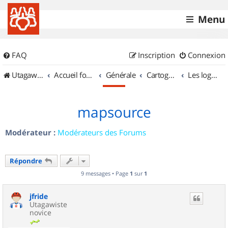
Menu
FAQ
Inscription
Connexion
UtagawaVTT (Randos VTT et VTTAE avec traces GPS)
Accueil forum
Générale
Cartographie et GPS
Les logiciels
mapsource
Modérateur :
Modérateurs des Forums
Répondre
9 messages • Page
1
sur
1
jfride
Utagawiste
novice