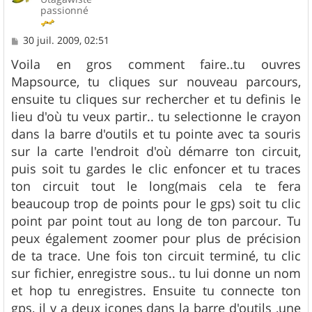
passionné
M
30 juil. 2009, 02:51
e
s
Voila en gros comment faire..tu ouvres
s
Mapsource, tu cliques sur nouveau parcours,
a
g
ensuite tu cliques sur rechercher et tu definis le
e
lieu d'où tu veux partir.. tu selectionne le crayon
dans la barre d'outils et tu pointe avec ta souris
sur la carte l'endroit d'où démarre ton circuit,
puis soit tu gardes le clic enfoncer et tu traces
ton circuit tout le long(mais cela te fera
beaucoup trop de points pour le gps) soit tu clic
point par point tout au long de ton parcour. Tu
peux également zoomer pour plus de précision
de ta trace. Une fois ton circuit terminé, tu clic
sur fichier, enregistre sous.. tu lui donne un nom
et hop tu enregistres. Ensuite tu connecte ton
gps, il y a deux icones dans la barre d'outils ,une