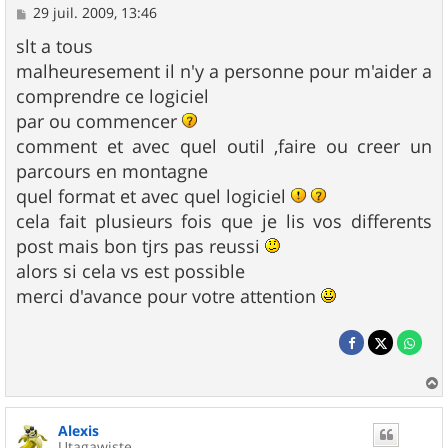
M
29 juil. 2009, 13:46
e
s
slt a tous
s
malheuresement il n'y a personne pour m'aider a
a
g
comprendre ce logiciel
e
par ou commencer
comment et avec quel outil ,faire ou creer un
parcours en montagne
quel format et avec quel logiciel
cela fait plusieurs fois que je lis vos differents
post mais bon tjrs pas reussi
alors si cela vs est possible
merci d'avance pour votre attention
a
u
Alexis
t
Utagawiste