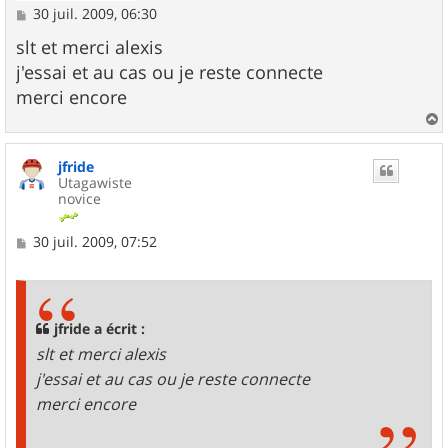
M
30 juil. 2009, 06:30
e
s
slt et merci alexis
s
j'essai et au cas ou je reste connecte
a
g
merci encore
e
a
u
jfride
t
Utagawiste
novice
M
30 juil. 2009, 07:52
e
s
s
a
g
jfride a écrit :
e
slt et merci alexis
j'essai et au cas ou je reste connecte
merci encore