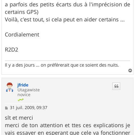
a parfois des petits écarts dus à l'imprécision de
certains GPS)
Voilà, c'est tout, si cela peut en aider certains ...
Cordialement
R2D2
Il y a des jours ... on préférerait que ce soient des nuits.
a
u
jfride
t
Utagawiste
novice
M
31 juil. 2009, 09:37
e
s
slt et merci
s
merci de ton attention et ttes ces explications je
a
g
vais essayer en esperant que cele va fonctionner