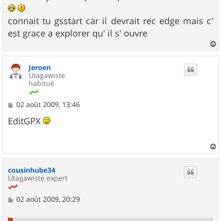
e
connait tu gsstart car il devrait rec edge mais c'
est grace a explorer qu' il s' ouvre
a
u
Jeroen
t
Utagawiste
habitué
M
02 août 2009, 13:46
e
s
EditGPX
s
a
g
e
a
u
cousinhube34
t
Utagawiste expert
M
02 août 2009, 20:29
e
s