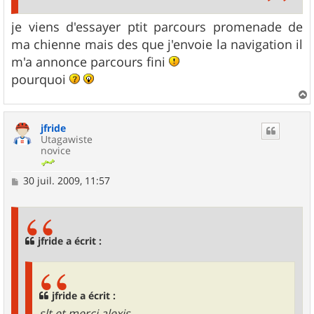
je viens d'essayer ptit parcours promenade de
ma chienne mais des que j'envoie la navigation il
m'a annonce parcours fini
pourquoi
a
u
jfride
t
Utagawiste
novice
M
30 juil. 2009, 11:57
e
s
s
a
g
jfride a écrit :
e
jfride a écrit :
slt et merci alexis