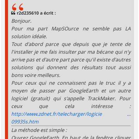
s
a
g
r2d235610 a écrit :
e
Bonjour.
Pour ma part MapSOurce ne semble pas LA
solution idéale.
Tout d'abord parce que depuis que je tente de
l'installer je me fais insulter par ma bécane qui n'y
arrive pas et d'autre part parce qu'il existe d'autres
solutions qui donnent des résultats tout aussi
bons voire meilleurs.
Pour ceux qui ne connaissent pas le truc il y a
moyen de passer par GoogleEarth et un autre
logiciel (gratuit) qui s'appelle TrackMaker. Pour
ceux que cela intéresse :
http://www.zdnet.fr/telecharger/logicie ...
09935s.htm
La méthode est simple :
Ouvrez GoogleEarth, En haut de la fenêtre cliquer