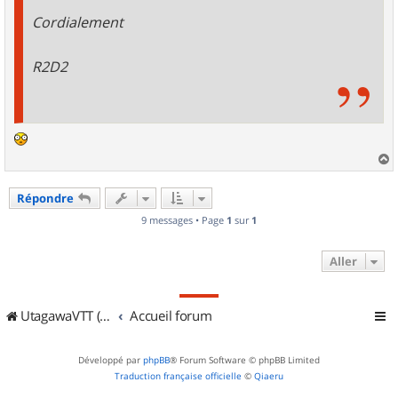
Cordialement
R2D2
a
u
Répondre
t
9 messages • Page
1
sur
1
Aller
UtagawaVTT (Randos VTT et VTTAE avec traces GPS)
Accueil forum
Développé par
phpBB
® Forum Software © phpBB Limited
Traduction française officielle
©
Qiaeru