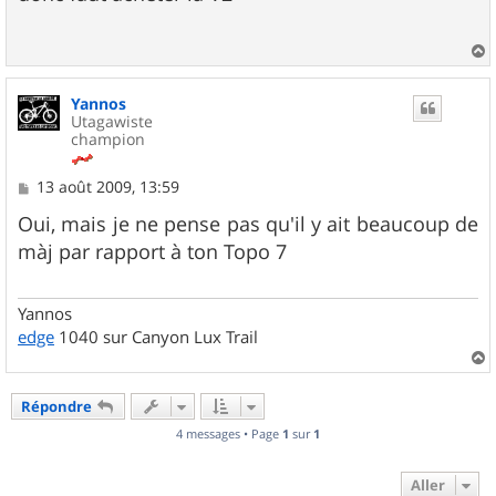
s
a
g
e
a
u
Yannos
t
Utagawiste
champion
M
13 août 2009, 13:59
e
s
Oui, mais je ne pense pas qu'il y ait beaucoup de
s
màj par rapport à ton Topo 7
a
g
e
Yannos
edge
1040 sur Canyon Lux Trail
a
u
Répondre
t
4 messages • Page
1
sur
1
Aller