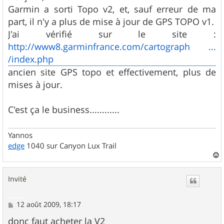
s
Garmin a sorti Topo v2, et, sauf erreur de ma
a
g
part, il n'y a plus de mise à jour de GPS TOPO v1.
e
J'ai vérifié sur le site :
http://www8.garminfrance.com/cartograph ...
/index.php
ancien site GPS topo et effectivement, plus de
mises à jour.
C'est ça le business............
Yannos
edge
1040 sur Canyon Lux Trail
a
u
Invité
t
M
12 août 2009, 18:17
e
s
donc faut acheter la V2