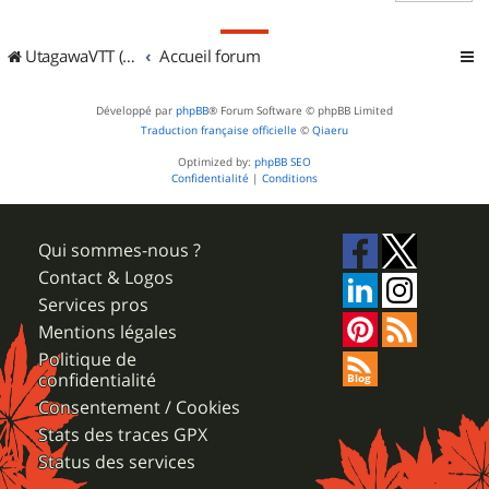
UtagawaVTT (Randos VTT et VTTAE avec traces GPS)
Accueil forum
Développé par
phpBB
® Forum Software © phpBB Limited
Traduction française officielle
©
Qiaeru
Optimized by:
phpBB SEO
Confidentialité
|
Conditions
Qui sommes-nous ?
Contact & Logos
Services pros
Mentions légales
Politique de
confidentialité
Consentement / Cookies
Stats des traces GPX
Status des services