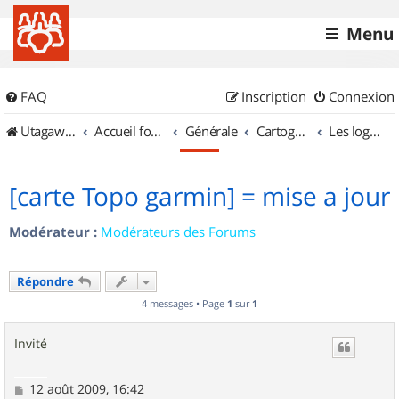
Menu
FAQ
Inscription
Connexion
UtagawaVTT (Randos VTT et VTTAE avec traces GPS)
Accueil forum
Générale
Cartographie et GPS
Les logiciels
[carte Topo garmin] = mise a jour
Modérateur :
Modérateurs des Forums
Répondre
4 messages • Page
1
sur
1
Invité
M
12 août 2009, 16:42