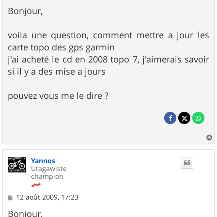
e
s
Bonjour,
s
a
g
voila une question, comment mettre a jour les
e
carte topo des gps garmin
j'ai acheté le cd en 2008 topo 7, j'aimerais savoir
si il y a des mise a jours
pouvez vous me le dire ?
a
u
Yannos
t
Utagawiste
champion
M
12 août 2009, 17:23
e
s
Bonjour,