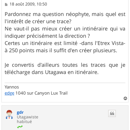
M
18 août 2009, 10:50
e
s
Pardonnez ma question néophyte, mais quel est
s
l'intérêt de créer une trace?
a
g
Ne vaut-il pas mieux créer un intinéraire qui va
e
indiquer précisément la direction ?
Certes un itinéraire est limité -dans l'Etrex Vista-
à 250 points mais il suffit d'en créer plusieurs.
Je convertis d'ailleurs toutes les traces que je
télécharge dans Utagawa en itinéraire.
Yannos
edge
1040 sur Canyon Lux Trail
a
u
gdr
t
Utagawiste
habitué