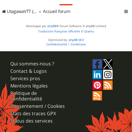
UtagawaVTT (Randos VTT et VTTAE avec traces GPS)
Accueil forum
Développé par
phpBB
® Forum Software © phpBB Limited
Traduction française officielle
©
Qiaeru
Optimized by:
phpBB SEO
Confidentialité
|
Conditions
Qui sommes-nous ?
Contact & Logos
Services pros
Mentions légales
Politique de
confidentialité
Consentement / Cookies
Stats des traces GPX
Status des services