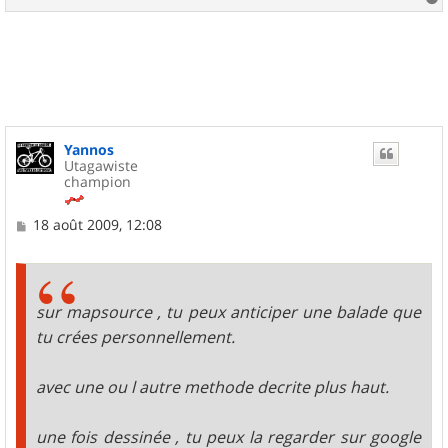
a
u
t
Yannos
Utagawiste
champion
M
18 août 2009, 12:08
e
s
s
a
g
sur mapsource , tu peux anticiper une balade que
e
tu crées personnellement.
avec une ou l autre methode decrite plus haut.
une fois dessinée , tu peux la regarder sur google