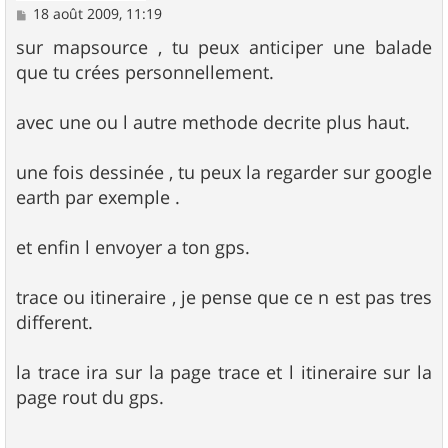
M
18 août 2009, 11:19
e
s
sur mapsource , tu peux anticiper une balade
s
que tu crées personnellement.
a
g
e
avec une ou l autre methode decrite plus haut.
une fois dessinée , tu peux la regarder sur google
earth par exemple .
et enfin l envoyer a ton gps.
trace ou itineraire , je pense que ce n est pas tres
different.
la trace ira sur la page trace et l itineraire sur la
page rout du gps.