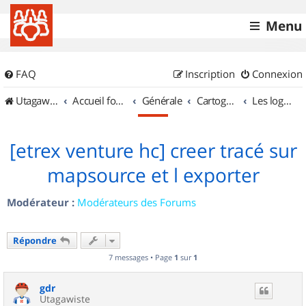
Menu
FAQ
Inscription
Connexion
UtagawaVTT (Randos VTT et VTTAE avec traces GPS)
Accueil forum
Générale
Cartographie et GPS
Les logiciels
[etrex venture hc] creer tracé sur
mapsource et l exporter
Modérateur :
Modérateurs des Forums
Répondre
7 messages • Page
1
sur
1
gdr
Utagawiste