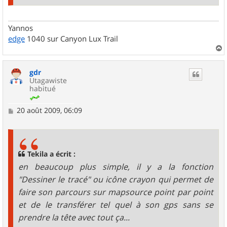
Yannos
edge
1040 sur Canyon Lux Trail
a
u
gdr
t
Utagawiste
habitué
M
20 août 2009, 06:09
e
s
s
a
g
Tekila a écrit :
e
en beaucoup plus simple, il y a la fonction
"Dessiner le tracé" ou icône crayon qui permet de
faire son parcours sur mapsource point par point
et de le transférer tel quel à son gps sans se
prendre la tête avec tout ça...