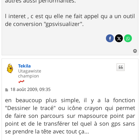
autres aussi performantes.
l interet , c est qu elle ne fait appel qu a un outil
de conversion "gpsvisualizer".
a
u
Tekila
t
Utagawiste
champion
M
18 août 2009, 09:35
e
s
en beaucoup plus simple, il y a la fonction
s
"Dessiner le tracé" ou icône crayon qui permet
a
g
de faire son parcours sur mapsource point par
e
point et de le transférer tel quel à son gps sans
se prendre la tête avec tout ça...