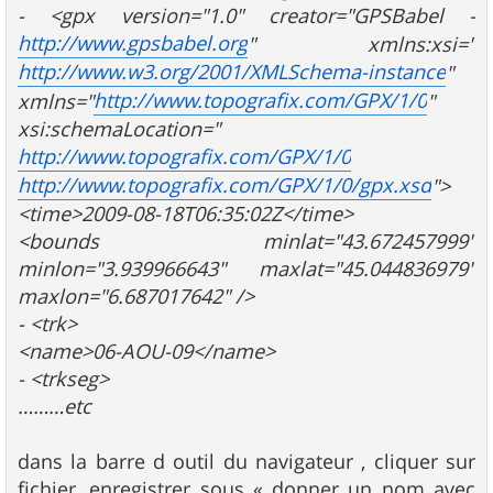
- <gpx version="1.0" creator="GPSBabel -
http://www.gpsbabel.org
" xmlns:xsi="
http://www.w3.org/2001/XMLSchema-instance
"
http://www.topografix.com/GPX/1/0
xmlns="
"
xsi:schemaLocation="
http://www.topografix.com/GPX/1/0
http://www.topografix.com/GPX/1/0/gpx.xsd
">
<time>2009-08-18T06:35:02Z</time>
<bounds minlat="43.672457999"
minlon="3.939966643" maxlat="45.044836979"
maxlon="6.687017642" />
- <trk>
<name>06-AOU-09</name>
- <trkseg>
………etc
dans la barre d outil du navigateur , cliquer sur
fichier, enregistrer sous « donner un nom avec