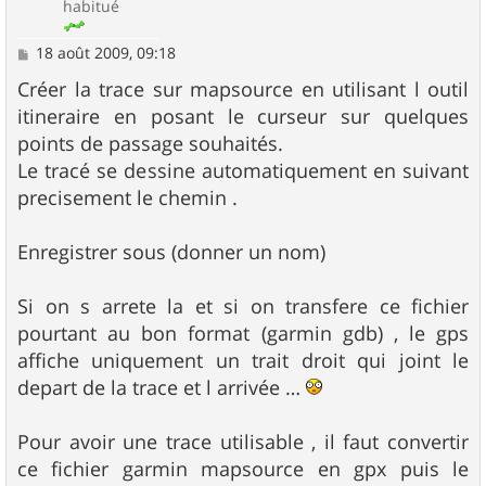
habitué
M
18 août 2009, 09:18
e
s
Créer la trace sur mapsource en utilisant l outil
s
itineraire en posant le curseur sur quelques
a
g
points de passage souhaités.
e
Le tracé se dessine automatiquement en suivant
precisement le chemin .
Enregistrer sous (donner un nom)
Si on s arrete la et si on transfere ce fichier
pourtant au bon format (garmin gdb) , le gps
affiche uniquement un trait droit qui joint le
depart de la trace et l arrivée …
Pour avoir une trace utilisable , il faut convertir
ce fichier garmin mapsource en gpx puis le