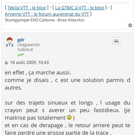
[
] - [
] - [
Tekila VTT - le blog
La GTMC à VTT - le blog
]
Arverne VTT : le forum auvergnat du VTT
Stumpjumper EVO Carbone - Etrex Vista Hcx
a
u
gdr
t
Utagawiste
habitué
M
18 août 2009, 10:43
e
s
en effet , ça marche aussi.
s
comme je disais , c est une solution parmis d
a
g
autres.
e
sur des trajets sinueux et longs , l usage du
crayon peut s averer un peu fastidieux. (je
maitrise pas totalement
)
et en cas de derapage , le retour arriere peut te
faire perdre une grosse partie de la trace .