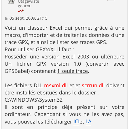
Utagawiste
gourou
M
05 sept. 2009, 21:15
e
s
Voici un classeur Excel qui permet grâce à une
s
macro, d'importer et de traiter les données d'une
a
g
trace GPX, et ainsi de lister ses traces GPS.
e
Pour utiliser GPXtoXL il faut :
Posséder une version Excel 2003 ou ultérieure
Un fichier GPX version 1.0 (convertir avec
GPSBabel) contenant
1 seule trace
.
Les fichiers DLL
msxml.dll
et et
scrrun.dll
doivent
être installés et situés dans le dossier :
C:\WINDOWS\System32
Il sont en principe déja présent sur votre
ordinateur. Cependant si vous ne les avez pas,
ICI
LA
vous pouvez les télécharger
et