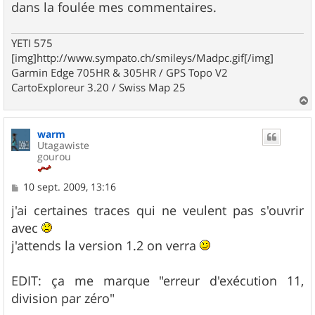
g
dans la foulée mes commentaires.
e
YETI 575
[img]http://www.sympato.ch/smileys/Madpc.gif[/img]
Garmin Edge 705HR & 305HR / GPS Topo V2
CartoExploreur 3.20 / Swiss Map 25
a
u
warm
t
Utagawiste
gourou
M
10 sept. 2009, 13:16
e
s
j'ai certaines traces qui ne veulent pas s'ouvrir
s
avec
a
g
j'attends la version 1.2 on verra
e
EDIT: ça me marque "erreur d'exécution 11,
division par zéro"