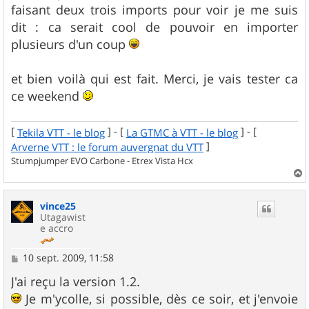
s
faisant deux trois imports pour voir je me suis
a
g
dit : ca serait cool de pouvoir en importer
e
plusieurs d'un coup
et bien voilà qui est fait. Merci, je vais tester ca
ce weekend
[
] - [
] - [
Tekila VTT - le blog
La GTMC à VTT - le blog
]
Arverne VTT : le forum auvergnat du VTT
Stumpjumper EVO Carbone - Etrex Vista Hcx
a
u
vince25
t
Utagawist
e accro
M
10 sept. 2009, 11:58
e
s
J'ai reçu la version 1.2.
s
Je m'ycolle, si possible, dès ce soir, et j'envoie
a