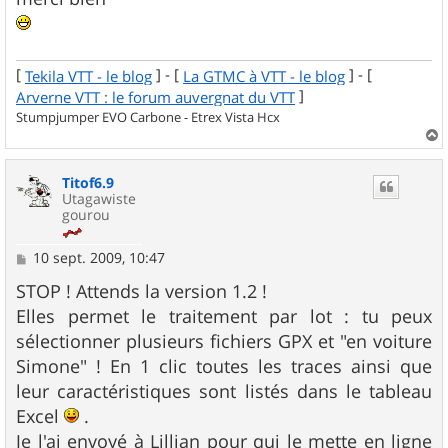
[
] - [
] - [
Tekila VTT - le blog
La GTMC à VTT - le blog
]
Arverne VTT : le forum auvergnat du VTT
Stumpjumper EVO Carbone - Etrex Vista Hcx
a
u
Titof6.9
t
Utagawiste
gourou
M
10 sept. 2009, 10:47
e
s
STOP ! Attends la version 1.2 !
s
Elles permet le traitement par lot : tu peux
a
g
sélectionner plusieurs fichiers GPX et "en voiture
e
Simone" ! En 1 clic toutes les traces ainsi que
leur caractéristiques sont listés dans le tableau
Excel
.
Je l'ai envoyé à Lillian pour qui le mette en ligne