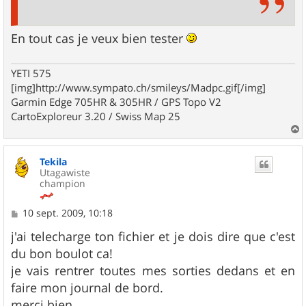
En tout cas je veux bien tester
YETI 575
[img]http://www.sympato.ch/smileys/Madpc.gif[/img]
Garmin Edge 705HR & 305HR / GPS Topo V2
CartoExploreur 3.20 / Swiss Map 25
a
u
Tekila
t
Utagawiste
champion
M
10 sept. 2009, 10:18
e
s
j'ai telecharge ton fichier et je dois dire que c'est
s
du bon boulot ca!
a
g
je vais rentrer toutes mes sorties dedans et en
e
faire mon journal de bord.
merci bien