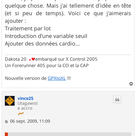
quelque chose. Mais j'ai tellement d'idée en tête
(et si peu de temps). Voici ce que j'aimerais
ajouter :
Traitement par lot
Introduction d'une variable seuil
Ajouter des données cardio...
Dakota 20
embarqué sur X Control 2005
Un Forerunner 405 pour la CO et la CAP
Nouvelle version de
GPXtoXL
!!!
a
u
vince25
t
Utagawist
e accro
M
06 sept. 2009, 11:09
e
s
s