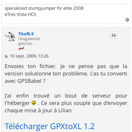
specialized stumpjumper fsr elite 2008
eTrex Vista HCX
a
u
Titof6.9
t
Utagawiste
gourou
M
10 sept. 2009, 13:26
e
s
Envoies ton fichier. Je ne pense pas que la
s
version solutionne ton problème. L'as tu converti
a
g
avec GPSBabel ?
e
J'ai enfin trouvé un bout de serveur pour
l'héberger
. Ce sera plus souple que d'envoyer
chaque mise à jour à Lilian
Télécharger GPXtoXL 1.2