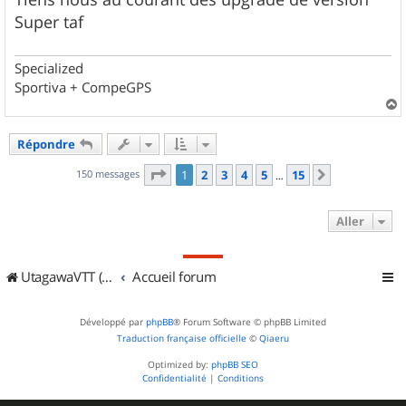
Super taf
Specialized
Sportiva + CompeGPS
a
u
Répondre
t
Page
1
sur
15
150 messages
1
2
3
4
5
15
Suivant
…
Aller
UtagawaVTT (Randos VTT et VTTAE avec traces GPS)
Accueil forum
Développé par
phpBB
® Forum Software © phpBB Limited
Traduction française officielle
©
Qiaeru
Optimized by:
phpBB SEO
Confidentialité
|
Conditions