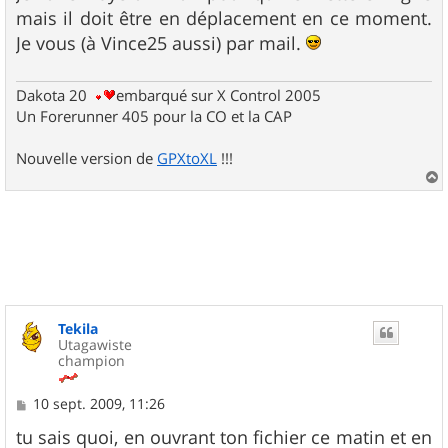
mais il doit être en déplacement en ce moment.
Je vous (à Vince25 aussi) par mail.
Dakota 20
embarqué sur X Control 2005
Un Forerunner 405 pour la CO et la CAP
Nouvelle version de
GPXtoXL
!!!
a
u
t
Tekila
Utagawiste
champion
M
10 sept. 2009, 11:26
e
s
tu sais quoi, en ouvrant ton fichier ce matin et en