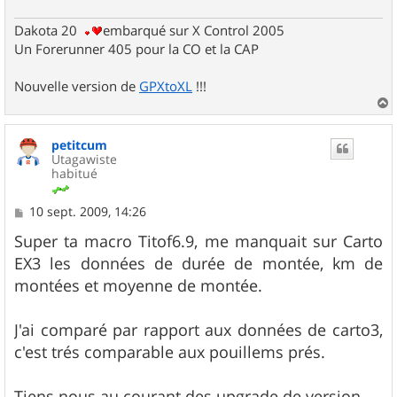
Dakota 20
embarqué sur X Control 2005
Un Forerunner 405 pour la CO et la CAP
Nouvelle version de
GPXtoXL
!!!
a
u
petitcum
t
Utagawiste
habitué
M
10 sept. 2009, 14:26
e
s
Super ta macro Titof6.9, me manquait sur Carto
s
EX3 les données de durée de montée, km de
a
g
montées et moyenne de montée.
e
J'ai comparé par rapport aux données de carto3,
c'est trés comparable aux pouillems prés.
Tiens nous au courant des upgrade de version