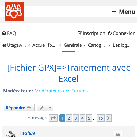
Menu
FAQ
Inscription
Connexion
UtagawaVTT (Randos VTT et VTTAE avec traces GPS)
Accueil forum
Générale
Cartographie et GPS
Les logiciels
[Fichier GPX]=>Traitement avec
Excel
Modérateur :
Modérateurs des Forums
Répondre
Page
1
sur
15
150 messages
1
2
3
4
5
15
Suivant
…
Titof6.9