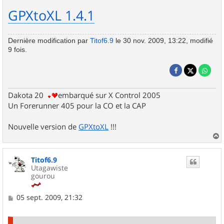
GPXtoXL 1.4.1
Dernière modification par
Titof6.9
le 30 nov. 2009, 13:22, modifié
9 fois.
Dakota 20
embarqué sur X Control 2005
Un Forerunner 405 pour la CO et la CAP
Nouvelle version de
GPXtoXL
!!!
a
u
Titof6.9
t
Utagawiste
gourou
M
05 sept. 2009, 21:32
e
s
s