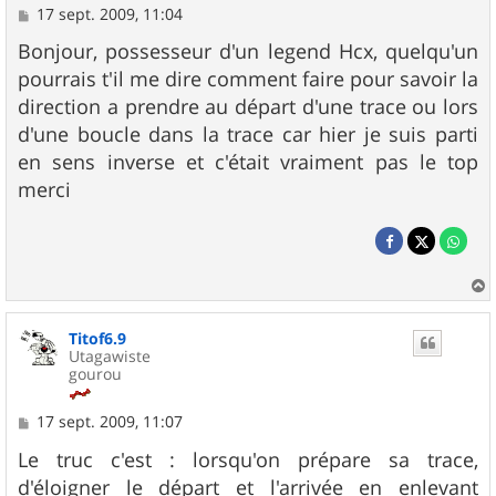
M
17 sept. 2009, 11:04
e
s
Bonjour, possesseur d'un legend Hcx, quelqu'un
s
pourrais t'il me dire comment faire pour savoir la
a
g
direction a prendre au départ d'une trace ou lors
e
d'une boucle dans la trace car hier je suis parti
en sens inverse et c'était vraiment pas le top
merci
a
u
Titof6.9
t
Utagawiste
gourou
M
17 sept. 2009, 11:07
e
s
Le truc c'est : lorsqu'on prépare sa trace,
s
d'éloigner le départ et l'arrivée en enlevant
a