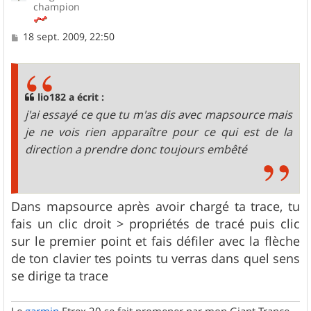
champion
M
18 sept. 2009, 22:50
e
s
s
a
g
lio182 a écrit :
e
j'ai essayé ce que tu m'as dis avec mapsource mais
je ne vois rien apparaître pour ce qui est de la
direction a prendre donc toujours embêté
Dans mapsource après avoir chargé ta trace, tu
fais un clic droit > propriétés de tracé puis clic
sur le premier point et fais défiler avec la flèche
de ton clavier tes points tu verras dans quel sens
se dirige ta trace
Le
garmin
Etrex 20 se fait promener par mon Giant Trance