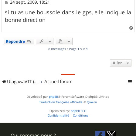
M
24 sept. 2009, 18:21
e
s
si tu as une boussole dans le gps, elle indique la
s
bonne direction
a
g
e
a
u
Répondre
t
8 messages • Page
1
sur
1
Aller
UtagawaVTT (Randos VTT et VTTAE avec traces GPS)
Accueil forum
Développé par
phpBB
® Forum Software © phpBB Limited
Traduction française officielle
©
Qiaeru
Optimized by:
phpBB SEO
Confidentialité
|
Conditions
Qui sommes-nous ?