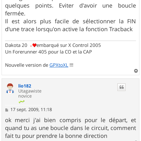
g
quelques points. Eviter d'avoir une boucle
e
fermée.
Il est alors plus facile de sélectionner la FIN
d'une trace lorsqu'on active la fonction Tracback
Dakota 20
embarqué sur X Control 2005
Un Forerunner 405 pour la CO et la CAP
Nouvelle version de
GPXtoXL
!!!
a
u
lio182
t
Utagawiste
novice
M
17 sept. 2009, 11:18
e
s
ok merci j'ai bien compris pour le départ, et
s
quand tu as une boucle dans le circuit, comment
a
g
fait tu pour prendre la bonne direction
e