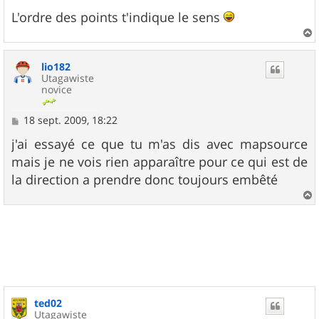
L'ordre des points t'indique le sens
a
u
lio182
t
Utagawiste
novice
M
18 sept. 2009, 18:22
e
s
j'ai essayé ce que tu m'as dis avec mapsource
s
mais je ne vois rien apparaître pour ce qui est de
a
g
la direction a prendre donc toujours embêté
e
a
u
t
ted02
Utagawiste