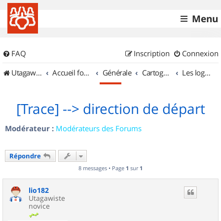
Menu
FAQ
Inscription
Connexion
UtagawaVTT (Randos VTT et VTTAE avec traces GPS)
Accueil forum
Générale
Cartographie et GPS
Les logiciels
[Trace] --> direction de départ
Modérateur :
Modérateurs des Forums
Répondre
8 messages • Page
1
sur
1
lio182
Utagawiste
novice