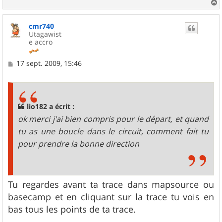
a
u
cmr740
t
Utagawist
e accro
M
17 sept. 2009, 15:46
e
s
s
a
g
lio182 a écrit :
e
ok merci j'ai bien compris pour le départ, et quand
tu as une boucle dans le circuit, comment fait tu
pour prendre la bonne direction
Tu regardes avant ta trace dans mapsource ou
basecamp et en cliquant sur la trace tu vois en
bas tous les points de ta trace.