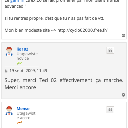
advanced 1
si tu rentres propre, c'est que tu n'as pas fait de vtt.
Mon bien modeste site --> http://cyclo02000.free.fr/
a
u
lio182
t
Utagawiste
novice
M
19 sept. 2009, 11:49
e
s
Super, merci Ted 02 effectivement ça marche.
s
Merci encore
a
g
e
a
u
Mense
t
Utagawist
e accro