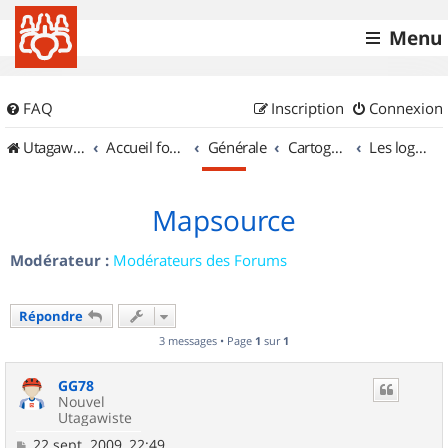
Menu
FAQ
Inscription
Connexion
UtagawaVTT (Randos VTT et VTTAE avec traces GPS)
Accueil forum
Générale
Cartographie et GPS
Les logiciels
Mapsource
Modérateur :
Modérateurs des Forums
Répondre
3 messages • Page
1
sur
1
GG78
Nouvel
Utagawiste
M
22 sept. 2009, 22:49