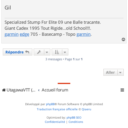
e
Gil
Specialized Stump Fsr Elite 09 une Balle tracante.
Giant Cadex 1995 Tout Rigide...old School!!!.
garmin
edge
705 - Basecamp - Topo
garmin
.
a
u
Répondre
t
3 messages • Page
1
sur
1
Aller
UtagawaVTT (Randos VTT et VTTAE avec traces GPS)
Accueil forum
Développé par
phpBB
® Forum Software © phpBB Limited
Traduction française officielle
©
Qiaeru
Optimized by:
phpBB SEO
Confidentialité
|
Conditions