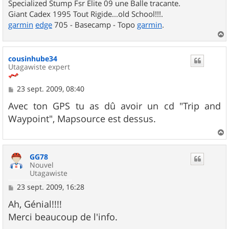
Specialized Stump Fsr Elite 09 une Balle tracante.
Giant Cadex 1995 Tout Rigide...old School!!!.
garmin
edge
705 - Basecamp - Topo
garmin
.
a
u
cousinhube34
t
Utagawiste expert
M
23 sept. 2009, 08:40
e
s
Avec ton GPS tu as dû avoir un cd "Trip and
s
Waypoint", Mapsource est dessus.
a
g
e
a
u
GG78
t
Nouvel
Utagawiste
M
23 sept. 2009, 16:28
e
s
Ah, Génial!!!!
s
Merci beaucoup de l'info.
a
g