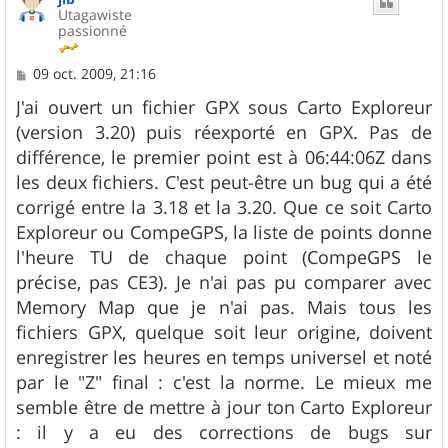
Utagawiste
passionné
M
09 oct. 2009, 21:16
e
s
J'ai ouvert un fichier GPX sous Carto Exploreur
s
(version 3.20) puis réexporté en GPX. Pas de
a
g
différence, le premier point est à 06:44:06Z dans
e
les deux fichiers. C'est peut-être un bug qui a été
corrigé entre la 3.18 et la 3.20. Que ce soit Carto
Exploreur ou CompeGPS, la liste de points donne
l'heure TU de chaque point (CompeGPS le
précise, pas CE3). Je n'ai pas pu comparer avec
Memory Map que je n'ai pas. Mais tous les
fichiers GPX, quelque soit leur origine, doivent
enregistrer les heures en temps universel et noté
par le "Z" final : c'est la norme. Le mieux me
semble être de mettre à jour ton Carto Exploreur
: il y a eu des corrections de bugs sur