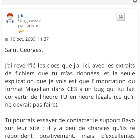
a
u
jlb
t
Utagawiste
passionné
M
10 oct. 2009, 11:37
e
s
Salut Georges,
s
a
g
J'ai revérifié les docs que j'ai ici, avec les extraits
e
de fichiers que tu m'as données, et la seule
explication que je vois est que l'importation du
format Magellan dans CE3 a un bug qui lui fait
convertir de l'heure TU en heure légale (ce qu'il
ne devrait pas faire).
Tu pourrais essayer de contacter le support Bayo
sur leur site ; il y a peu de chances qu'ils te
répondent positivement, mais d'excellentes