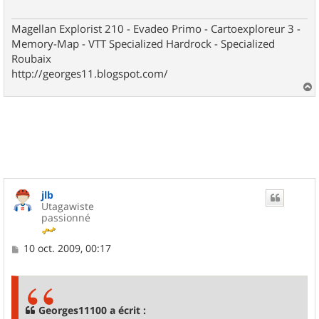
Magellan Explorist 210 - Evadeo Primo - Cartoexploreur 3 -
Memory-Map - VTT Specialized Hardrock - Specialized
Roubaix
http://georges11.blogspot.com/
a
u
t
jlb
Utagawiste
passionné
M
10 oct. 2009, 00:17
e
s
s
a
g
Georges11100 a écrit :
e