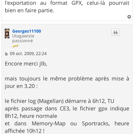
l'exportation au format GPX, celui-là pourrait
bien en faire partie.
a
u
Georges11100
t
Utagawiste
passionné
M
09 oct. 2009, 22:24
e
s
Encore merci jlb,
s
a
g
mais toujours le même problème après mise à
e
jour en 3.20 :
le fichier log (Magellan) démarre à 6h12, TU
après passage dans CE3, le fichier gpx indique
8h12, heure normale
et dans Memory-Map ou Sportracks, heure
affichée 10h12 !