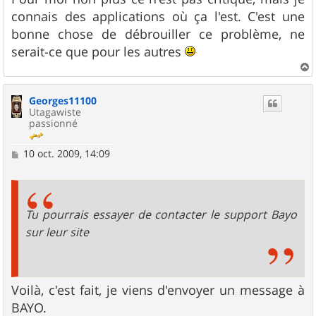
connais des applications où ça l'est. C'est une
bonne chose de débrouiller ce problème, ne
serait-ce que pour les autres
a
u
Georges11100
t
Utagawiste
passionné
M
10 oct. 2009, 14:09
e
s
s
a
g
Tu pourrais essayer de contacter le support Bayo
e
sur leur site
Voilà, c'est fait, je viens d'envoyer un message à
BAYO.