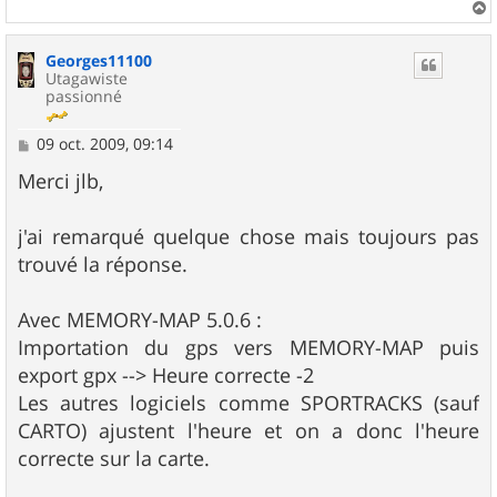
a
u
Georges11100
t
Utagawiste
passionné
M
09 oct. 2009, 09:14
e
s
Merci jlb,
s
a
g
j'ai remarqué quelque chose mais toujours pas
e
trouvé la réponse.
Avec MEMORY-MAP 5.0.6 :
Importation du gps vers MEMORY-MAP puis
export gpx --> Heure correcte -2
Les autres logiciels comme SPORTRACKS (sauf
CARTO) ajustent l'heure et on a donc l'heure
correcte sur la carte.