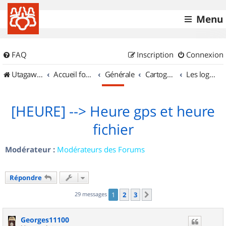
Menu
FAQ
Inscription
Connexion
UtagawaVTT (Randos VTT et VTTAE avec traces GPS)
Accueil forum
Générale
Cartographie et GPS
Les logiciels
[HEURE] --> Heure gps et heure
fichier
Modérateur :
Modérateurs des Forums
Répondre
29 messages
1
2
3
Suivant
Georges11100