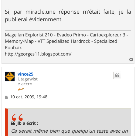
Si, par miracle,une réponse m'était faite, je la
publierai évidemment.
Magellan Explorist 210 - Evadeo Primo - Cartoexploreur 3 -
Memory-Map - VTT Specialized Hardrock - Specialized
Roubaix
http://georges11.blogspot.com/
a
u
vince25
t
Utagawist
e accro
M
10 oct. 2009, 19:48
e
s
s
a
g
jlb a écrit :
e
Ca serait même bien que quelqu'un teste avec un