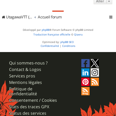
Aller
UtagawaVTT (Randos VTT et VTTAE avec traces GPS)
Accueil forum
Développé par
phpBB
® Forum Software © phpBB Limited
Traduction française officielle
©
Qiaeru
Optimized by:
phpBB SEO
Confidentialité
|
Conditions
Qui sommes-nous ?
Contact & Logos
Services pros
Mentions légales
Politique de
confidentialité
Consentement / Cookies
Stats des traces GPX
Status des services