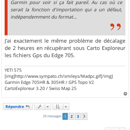
Garmin pour voir si ça fait pareil. Au cas où ce
serait la fonction d'importation qui a un défaut,
indépendemment du format...
J'ai exactement le même problème de décalage
de 2 heures en récupérant sous Carto Exploreur
les fichiers Gps du Edge 705.
YETI 575
[img]http://www.sympato.ch/smileys/Madpc.gif[/img]
Garmin Edge 705HR & 305HR / GPS Topo V2
CartoExploreur 3.20 / Swiss Map 25
a
u
Répondre
t
29 messages
1
2
3
Suivant