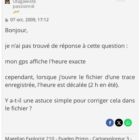
Utagawiste
passionné
M
07 oct. 2009, 17:12
e
s
Bonjour,
s
a
g
je n'ai pas trouvé de réponse à cette question :
e
mon gps affiche l'heure exacte
cependant, lorsque j'ouvre le fichier d'une trace
enregistrée, l'heure est décalée (2 h en été).
Y a-t-il une astuce simple pour corriger cela dans
le fichier ?
Magellan Explorist 210 - Evadeo Primo - Cartoexploreur 3 -