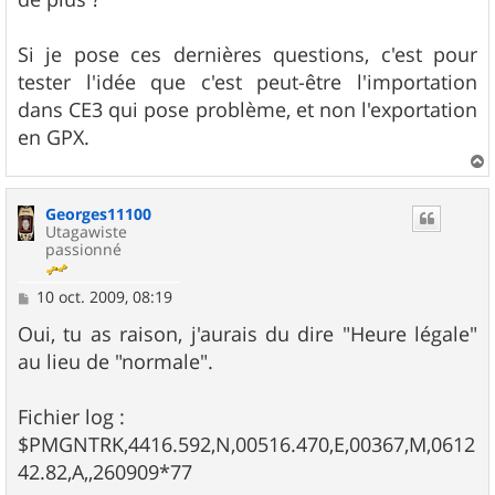
Si je pose ces dernières questions, c'est pour
tester l'idée que c'est peut-être l'importation
dans CE3 qui pose problème, et non l'exportation
en GPX.
a
u
Georges11100
t
Utagawiste
passionné
M
10 oct. 2009, 08:19
e
s
Oui, tu as raison, j'aurais du dire "Heure légale"
s
au lieu de "normale".
a
g
e
Fichier log :
$PMGNTRK,4416.592,N,00516.470,E,00367,M,0612
42.82,A,,260909*77