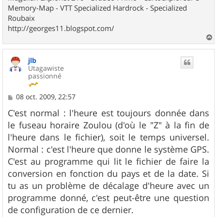
Memory-Map - VTT Specialized Hardrock - Specialized
Roubaix
http://georges11.blogspot.com/
a
u
jlb
t
Utagawiste
passionné
M
08 oct. 2009, 22:57
e
s
C'est normal : l'heure est toujours donnée dans
s
le fuseau horaire Zoulou (d'où le "Z" à la fin de
a
g
l'heure dans le fichier), soit le temps universel.
e
Normal : c'est l'heure que donne le système GPS.
C'est au programme qui lit le fichier de faire la
conversion en fonction du pays et de la date. Si
tu as un problème de décalage d'heure avec un
programme donné, c'est peut-être une question
de configuration de ce dernier.