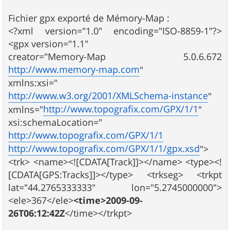
Fichier gpx exporté de Mémory-Map :
<?xml version="1.0" encoding="ISO-8859-1"?>
<gpx version="1.1"
creator="Memory-Map 5.0.6.672
http://www.memory-map.com
"
xmlns:xsi="
http://www.w3.org/2001/XMLSchema-instance
"
http://www.topografix.com/GPX/1/1
xmlns="
"
xsi:schemaLocation="
http://www.topografix.com/GPX/1/1
http://www.topografix.com/GPX/1/1/gpx.xsd
">
<trk> <name><![CDATA[Track]]></name> <type><!
[CDATA[GPS:Tracks]]></type> <trkseg> <trkpt
lat="44.2765333333" lon="5.2745000000">
<ele>367</ele>
<time>2009-09-
26T06:12:42Z
</time></trkpt>