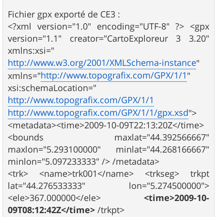
Fichier gpx exporté de CE3 :
<?xml version="1.0" encoding="UTF-8" ?> <gpx
version="1.1" creator="CartoExploreur 3 3.20"
xmlns:xsi="
http://www.w3.org/2001/XMLSchema-instance
"
http://www.topografix.com/GPX/1/1
xmlns="
"
xsi:schemaLocation="
http://www.topografix.com/GPX/1/1
http://www.topografix.com/GPX/1/1/gpx.xsd
">
<metadata><time>2009-10-09T22:13:20Z</time>
<bounds maxlat="44.392566667"
maxlon="5.293100000" minlat="44.268166667"
minlon="5.097233333" /> /metadata>
<trk> <name>trk001</name> <trkseg> trkpt
lat="44.276533333" lon="5.274500000">
<ele>367.000000</ele>
<time>2009-10-
09T08:12:42Z</time>
/trkpt>