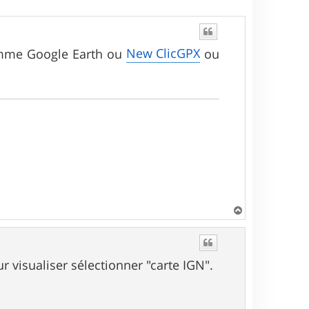
New ClicGPX
 comme Google Earth ou
ou
H
a
u
t
r visualiser sélectionner "carte IGN".