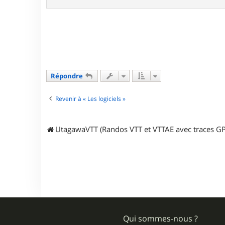
a
n
a
i
s
8
3
Répondre
Revenir à « Les logiciels »
UtagawaVTT (Randos VTT et VTTAE avec traces GP
Qui sommes-nous ?