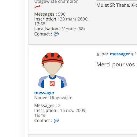
Utagawiste champion
r
Mulet SR Titane, X-
u
d
Messages :
596
d
Inscription :
30 mars 2006,
e
17:58
l
Localisation :
Vienne (38)
C
Contact :
o
n
t
a
M
par
messager
»
1
c
e
t
s
Merci pour vos
e
s
r
a
g
g
r
e
i
m
messager
p
Nouvel Utagawiste
e
Messages :
2
r
Inscription :
16 nov. 2009,
i
16:49
c
C
Contact :
o
n
t