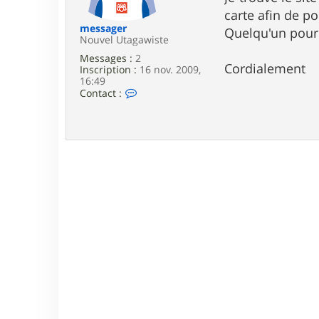
e
carte afin de po
messager
Quelqu'un pour
Nouvel Utagawiste
Messages :
2
Cordialement
Inscription :
16 nov. 2009,
16:49
C
Contact :
o
n
t
a
c
t
e
r
m
e
s
s
a
g
e
r