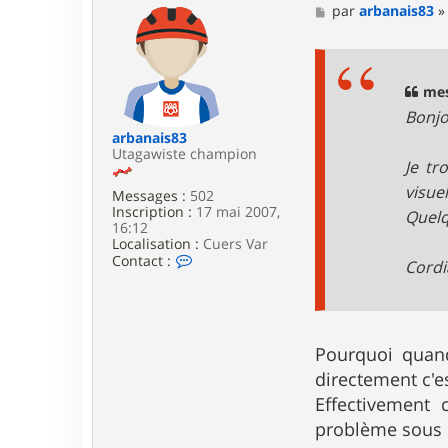
a
M
par
arbanais83
c
e
t
s
e
s
r
a
m
g
mes
e
e
Bonjo
s
s
arbanais83
a
Utagawiste champion
Je tr
g
e
visue
Messages :
502
r
Inscription :
17 mai 2007,
Quelq
16:12
Localisation :
Cuers Var
C
Contact :
Cord
o
n
t
a
c
Pourquoi quand
t
e
directement c'e
r
Effectivement 
a
r
problème sous Fi
b