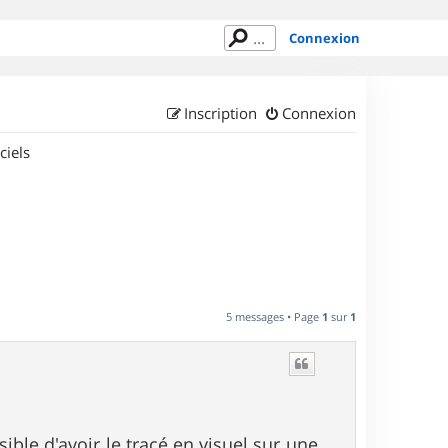
Connexion
Inscription
Connexion
ciels
5 messages • Page
1
sur
1
ible d'avoir le tracé en visuel sur une