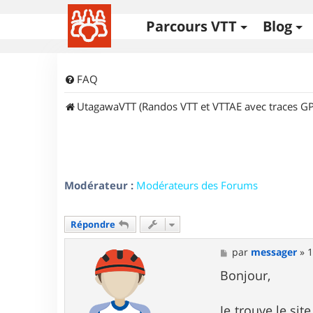
Parcours VTT
Blog
FAQ
UtagawaVTT (Randos VTT et VTTAE avec traces GP
Modérateur :
Modérateurs des Forums
Répondre
M
par
messager
»
1
e
s
Bonjour,
s
a
g
Je trouve le sit