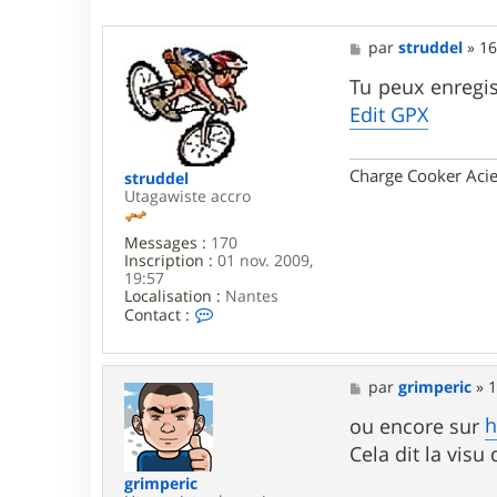
M
par
struddel
»
16
e
s
Tu peux enregis
s
Edit GPX
a
g
e
Charge Cooker Acie
struddel
Utagawiste accro
Messages :
170
Inscription :
01 nov. 2009,
19:57
Localisation :
Nantes
C
Contact :
o
n
t
a
M
par
grimperic
»
1
c
e
t
s
h
ou encore sur
e
s
Cela dit la visu
r
a
s
g
grimperic
t
e