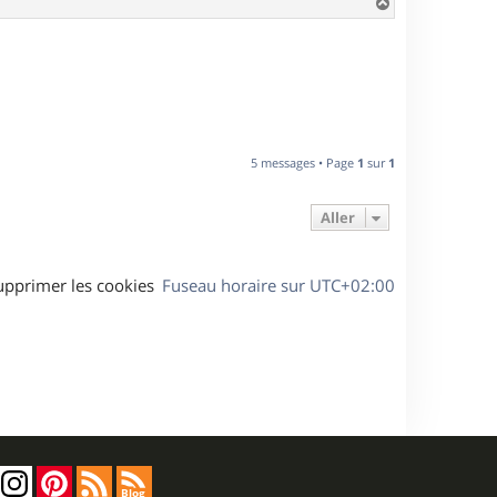
H
a
u
t
5 messages • Page
1
sur
1
Aller
upprimer les cookies
Fuseau horaire sur
UTC+02:00