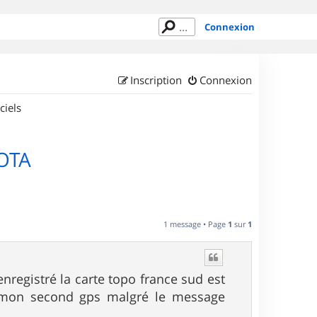
Connexion
Inscription
Connexion
ciels
OTA
1 message • Page
1
sur
1
registré la carte topo france sud est
r mon second gps malgré le message