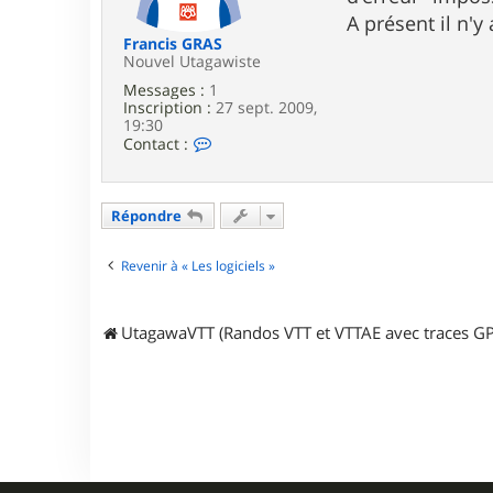
e
A présent il n'y
Francis GRAS
Nouvel Utagawiste
Messages :
1
Inscription :
27 sept. 2009,
19:30
C
Contact :
o
n
t
a
Répondre
c
t
e
Revenir à « Les logiciels »
r
F
r
UtagawaVTT (Randos VTT et VTTAE avec traces GP
a
n
c
i
s
G
R
A
S