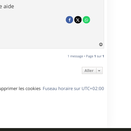
e aide
H
a
u
1 message • Page
1
sur
1
t
Aller
upprimer les cookies
Fuseau horaire sur
UTC+02:00