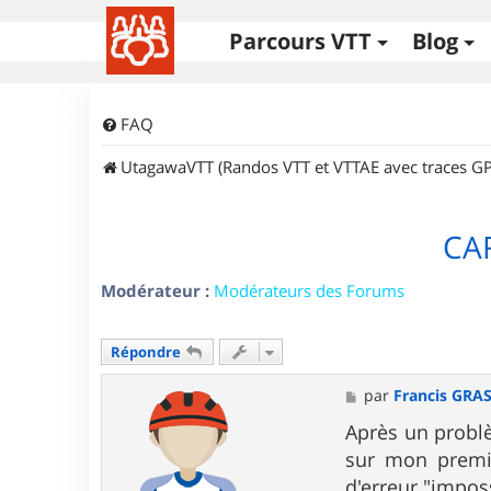
Parcours VTT
Blog
FAQ
UtagawaVTT (Randos VTT et VTTAE avec traces GP
CA
Modérateur :
Modérateurs des Forums
Répondre
M
par
Francis GRA
e
s
Après un problè
s
sur mon premi
a
g
d'erreur "imposs