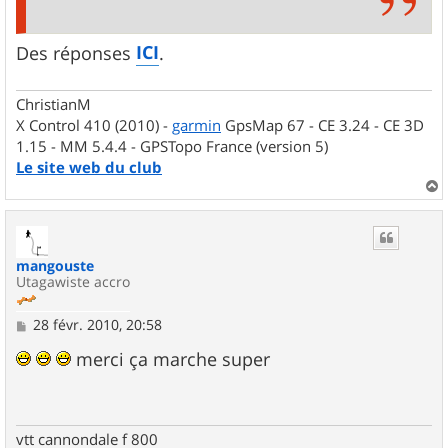
ICI
Des réponses
.
ChristianM
X Control 410 (2010) -
garmin
GpsMap 67 - CE 3.24 - CE 3D
1.15 - MM 5.4.4 - GPSTopo France (version 5)
Le site web du club
a
u
t
mangouste
Utagawiste accro
M
28 févr. 2010, 20:58
e
s
merci ça marche super
s
a
g
e
vtt cannondale f 800