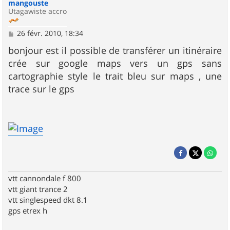
mangouste
Utagawiste accro
M
26 févr. 2010, 18:34
e
s
bonjour est il possible de transférer un itinéraire
s
crée sur google maps vers un gps sans
a
g
cartographie style le trait bleu sur maps , une
e
trace sur le gps
vtt cannondale f 800
vtt giant trance 2
vtt singlespeed dkt 8.1
gps etrex h