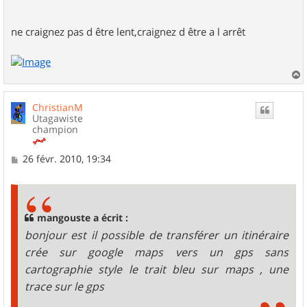
ne craignez pas d être lent,craignez d être a l arrêt
a
u
ChristianM
t
Utagawiste
champion
M
26 févr. 2010, 19:34
e
s
s
a
g
mangouste a écrit :
e
bonjour est il possible de transférer un itinéraire
crée sur google maps vers un gps sans
cartographie style le trait bleu sur maps , une
trace sur le gps