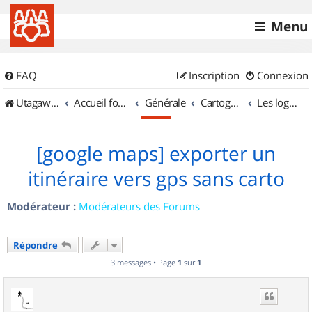
Menu
FAQ
Inscription
Connexion
UtagawaVTT (Randos VTT et VTTAE avec traces GPS)
Accueil forum
Générale
Cartographie et GPS
Les logiciels
[google maps] exporter un
itinéraire vers gps sans carto
Modérateur :
Modérateurs des Forums
Répondre
3 messages • Page
1
sur
1