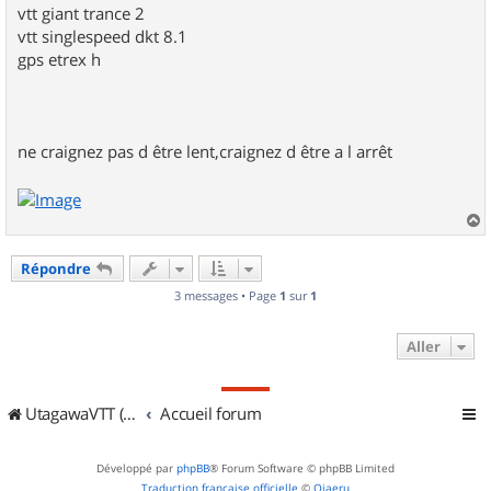
vtt giant trance 2
vtt singlespeed dkt 8.1
gps etrex h
ne craignez pas d être lent,craignez d être a l arrêt
a
u
Répondre
t
3 messages • Page
1
sur
1
Aller
UtagawaVTT (Randos VTT et VTTAE avec traces GPS)
Accueil forum
Développé par
phpBB
® Forum Software © phpBB Limited
Traduction française officielle
©
Qiaeru