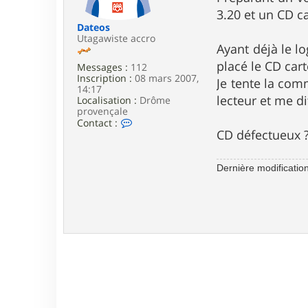
e
3.20 et un CD ca
Dateos
Utagawiste accro
Ayant déjà le lo
placé le CD cart
Messages :
112
Inscription :
08 mars 2007,
Je tente la comm
14:17
lecteur et me d
Localisation :
Drôme
provençale
C
Contact :
o
CD défectueux 
n
t
a
Dernière modificatio
c
t
e
r
D
a
t
e
o
s