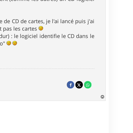
de CD de cartes, je l'ai lancé puis j'ai
it pas les cartes
r) : le logiciel identifie le CD dans le
yo"
H
a
u
t