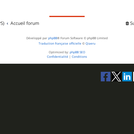
S)
Accueil forum
S
Développé par
phpBB
® Forum Software © phpBB Limited
Traduction française officielle
©
Qiaeru
Optimized by:
phpBB SEO
Confidentialité
|
Conditions