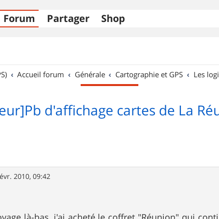
Forum
Partager
Shop
S)
Accueil forum
Générale
Cartographie et GPS
Les logi
eur]Pb d'affichage cartes de La Réu
févr. 2010, 09:42
yage là-bas, j'ai acheté le coffret "Réunion" qui cont