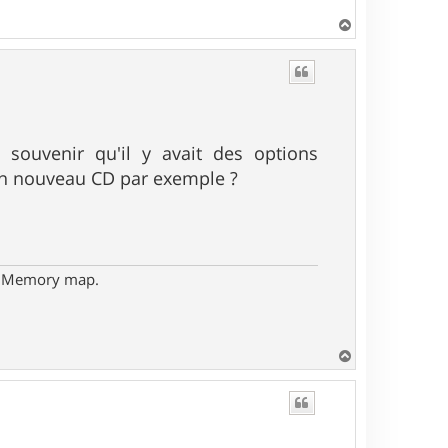
H
a
u
t
e souvenir qu'il y avait des options
ton nouveau CD par exemple ?
- Memory map.
H
a
u
t