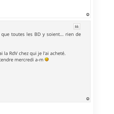
H
a
u
t
e que toutes les BD y soient... rien de
 la RdV chez qui je l'ai acheté.
attendre mercredi a-m
H
a
u
t