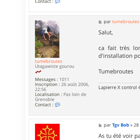
C
Contact :
o
n
t
a
M
par
tumebroutes
c
e
t
s
Salut,
e
s
r
a
D
g
ca fait très l
a
e
d'installation 
t
e
tumebroutes
o
Utagawiste gourou
Tumebroutes
s
Messages :
1011
Inscription :
26 août 2006,
Lapierre X control
22:56
Localisation :
Pas loin de
Grenoble
C
Contact :
o
n
t
a
M
par
Tgv Bob
»
28 
c
e
t
s
As tu été voir p
e
s