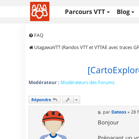
Parcours VTT
Blog
FAQ
UtagawaVTT (Randos VTT et VTTAE avec traces GP
[CartoExplor
Modérateur :
Modérateurs des Forums
Répondre
M
par
Dateos
»
28 
e
s
Bonjour
s
a
g
Préparant un vo