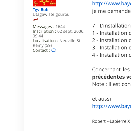
http://www.bay
r
a
t
g
Tgv Bob
je me demande b
u
e
Utagawiste gourou
m
e
7 - L'installati
Messages :
1644
b
Inscription :
02 sept. 2006,
r
1 - Installation
09:44
o
2 - Installation
Localisation :
Neuville St
u
Rémy (59)
t
3 - Installation
C
Contact :
e
4 - Installatio
o
s
n
t
a
Concernant les 
c
précédentes vo
t
e
Note : Il est co
r
T
g
et aussi
v
http://www.bay
B
o
b
Robert --Lapierre 