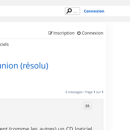
Connexion
Inscription
Connexion
ciels
nion (résolu)
6 messages • Page
1
sur
1
ient (comme les autres) un CD logiciel