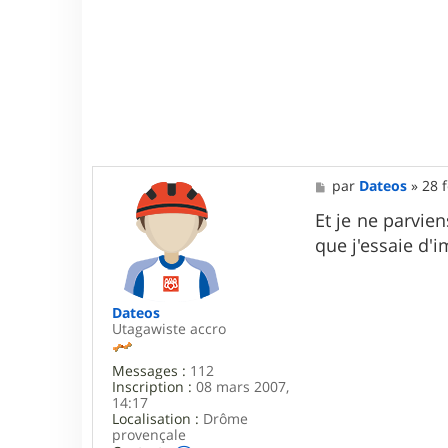
M
par
Dateos
»
28 
e
s
Et je ne parvien
s
que j'essaie d'i
a
g
e
Dateos
Utagawiste accro
Messages :
112
Inscription :
08 mars 2007,
14:17
Localisation :
Drôme
provençale