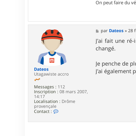
On peut faire du vé
M
par
Dateos
»
28 
e
s
J'ai fait une r
s
changé.
a
g
e
Je penche de pl
Dateos
J'ai également 
Utagawiste accro
Messages :
112
Inscription :
08 mars 2007,
14:17
Localisation :
Drôme
provençale
C
Contact :
o
n
t
a
c