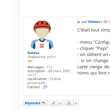
t
e
r
D
a
M
par
Dateos
»
02 
t
e
e
s
C'était tout sim
o
s
s
a
g
- menu "Configu
e
- cliquer "Pays"
Dateos
- on obtient un
Utagawiste accro
- si on change 
carte vierge de
Messages :
112
Inscription :
08 mars 2007,
noms qui font r
14:17
Localisation :
Drôme
provençale
C
Contact :
o
n
t
a
Répondre
c
t