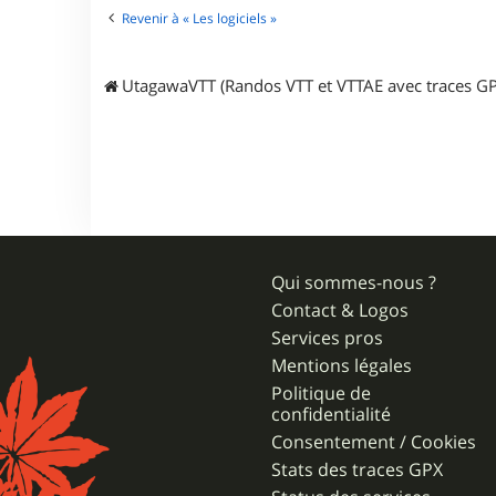
e
Revenir à « Les logiciels »
r
D
a
UtagawaVTT (Randos VTT et VTTAE avec traces GP
t
e
o
s
Qui sommes-nous ?
Contact & Logos
Services pros
Mentions légales
Politique de
confidentialité
Consentement / Cookies
Stats des traces GPX