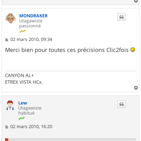
a
u
MONDRAKER
t
Utagawiste
passionné
M
02 mars 2010, 09:34
e
s
Merci bien pour toutes ces précisions Clic2fois
s
a
g
e
CANYON AL+
ETREX VISTA HCx.
a
u
Lew
t
Utagawiste
habitué
M
02 mars 2010, 16:20
e
s