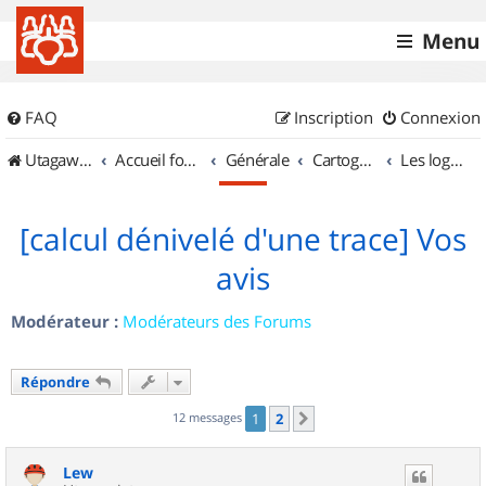
Menu
FAQ
Inscription
Connexion
UtagawaVTT (Randos VTT et VTTAE avec traces GPS)
Accueil forum
Générale
Cartographie et GPS
Les logiciels
[calcul dénivelé d'une trace] Vos
avis
Modérateur :
Modérateurs des Forums
Répondre
12 messages
1
2
Suivant
Lew