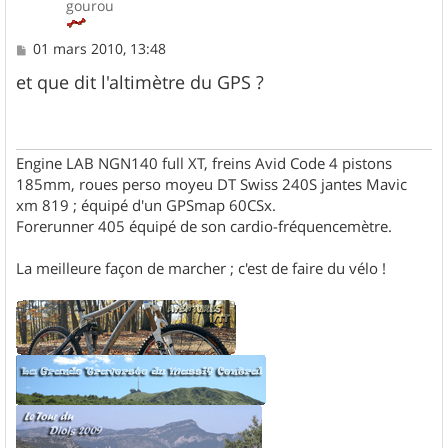
gourou
M
01 mars 2010, 13:48
e
s
et que dit l'altimètre du GPS ?
s
a
g
e
Engine LAB NGN140 full XT, freins Avid Code 4 pistons
185mm, roues perso moyeu DT Swiss 240S jantes Mavic
xm 819 ; équipé d'un GPSmap 60CSx.
Forerunner 405 équipé de son cardio-fréquencemètre.
La meilleure façon de marcher ; c'est de faire du vélo !