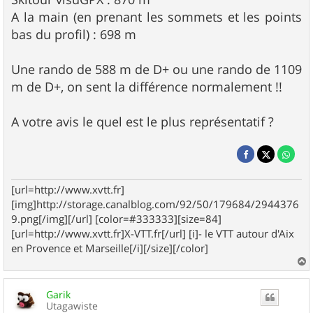
A la main (en prenant les sommets et les points
bas du profil) : 698 m
Une rando de 588 m de D+ ou une rando de 1109
m de D+, on sent la différence normalement !!
A votre avis le quel est le plus représentatif ?
[url=http://www.xvtt.fr]
[img]http://storage.canalblog.com/92/50/179684/2944376
9.png[/img][/url] [color=#333333][size=84]
[url=http://www.xvtt.fr]X-VTT.fr[/url] [i]- le VTT autour d'Aix
en Provence et Marseille[/i][/size][/color]
a
u
Garik
t
Utagawiste