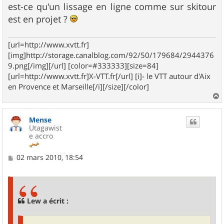
est-ce qu'un lissage en ligne comme sur skitour
est en projet ?
[url=http://www.xvtt.fr]
[img]http://storage.canalblog.com/92/50/179684/2944376
9.png[/img][/url] [color=#333333][size=84]
[url=http://www.xvtt.fr]X-VTT.fr[/url] [i]- le VTT autour d'Aix
en Provence et Marseille[/i][/size][/color]
a
u
Mense
t
Utagawist
e accro
M
02 mars 2010, 18:54
e
s
s
a
g
Lew a écrit :
e