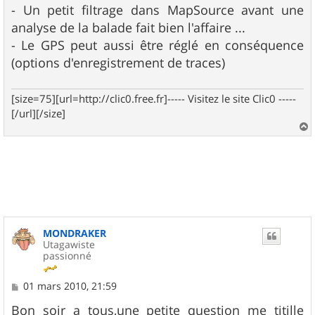
- Un petit filtrage dans MapSource avant une
analyse de la balade fait bien l'affaire ...
- Le GPS peut aussi être réglé en conséquence
(options d'enregistrement de traces)
[size=75][url=http://clic0.free.fr]----- Visitez le site Clic0 -----
[/url][/size]
a
u
t
MONDRAKER
Utagawiste
passionné
M
01 mars 2010, 21:59
e
s
Bon soir a tous,une petite question me titille