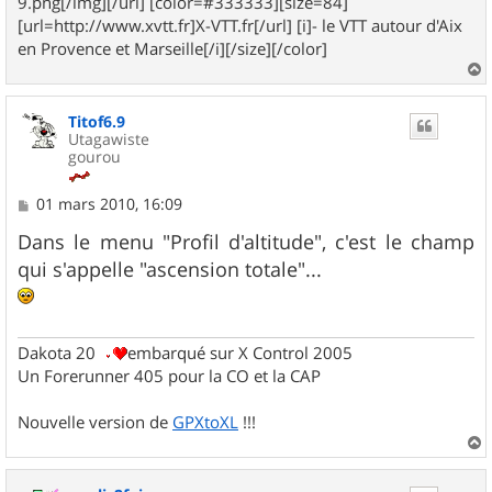
9.png[/img][/url] [color=#333333][size=84]
[url=http://www.xvtt.fr]X-VTT.fr[/url] [i]- le VTT autour d'Aix
en Provence et Marseille[/i][/size][/color]
a
u
Titof6.9
t
Utagawiste
gourou
M
01 mars 2010, 16:09
e
s
Dans le menu "Profil d'altitude", c'est le champ
s
qui s'appelle "ascension totale"...
a
g
e
Dakota 20
embarqué sur X Control 2005
Un Forerunner 405 pour la CO et la CAP
Nouvelle version de
GPXtoXL
!!!
a
u