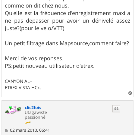
s
comme on dit chez nous.
a
g
Qu'elle est la fréquence d'enregistrement maxi a
e
ne pas depasser pour avoir un dénivelé assez
juste?(pour le velo/VTT)
Un petit filtrage dans Mapsource,comment faire?
Merci de vos reponses.
PS:petit nouveau utilisateur d'etrex.
CANYON AL+
ETREX VISTA HCx.
a
u
clic2fois
t
Utagawiste
passionné
M
02 mars 2010, 06:41
e