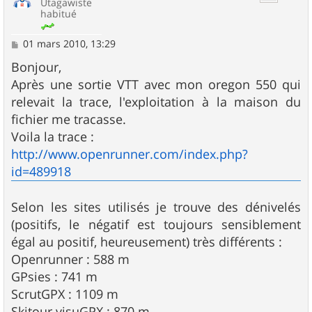
Utagawiste
habitué
M
01 mars 2010, 13:29
e
s
Bonjour,
s
Après une sortie VTT avec mon oregon 550 qui
a
g
relevait la trace, l'exploitation à la maison du
e
fichier me tracasse.
Voila la trace :
http://www.openrunner.com/index.php?
id=489918
Selon les sites utilisés je trouve des dénivelés
(positifs, le négatif est toujours sensiblement
égal au positif, heureusement) très différents :
Openrunner : 588 m
GPsies : 741 m
ScrutGPX : 1109 m
Skitour visuGPX : 870 m