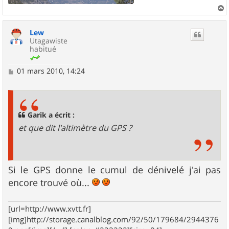
a
u
Lew
t
Utagawiste
habitué
M
01 mars 2010, 14:24
e
s
s
a
g
Garik a écrit :
e
et que dit l'altimètre du GPS ?
Si le GPS donne le cumul de dénivelé j'ai pas
encore trouvé où...
[url=http://www.xvtt.fr]
[img]http://storage.canalblog.com/92/50/179684/2944376