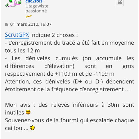
clic2fois
t
Utagawiste
passionné
M
01 mars 2010, 19:07
e
s
ScrutGPX
indique 2 choses :
s
- L'enregistrement du tracé a été fait en moyenne
a
g
tous les 12 m
e
- Les dénivelés cumulés (on accumule les
différences d'élévation) sont en gros
respectivement de +1109 m et de -1109 m
Attention, ces dénivelés (D+ ou D-) dépendent
étroitement de la fréquence d’enregistrement ...
Mon avis : des relevés inférieurs à 30m sont
inutiles
Souvenez-vous de la fourmi qui escalade chaque
caillou ...