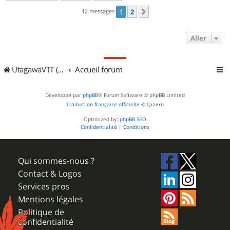
12 messages
1
2
Suivant
Aller
UtagawaVTT (Randos VTT et VTTAE avec traces GPS)
Accueil forum
Développé par
phpBB
® Forum Software © phpBB Limited
Traduction française officielle
©
Qiaeru
Optimized by:
phpBB SEO
Confidentialité
|
Conditions
Qui sommes-nous ?
Contact & Logos
Services pros
Mentions légales
Politique de
confidentialité