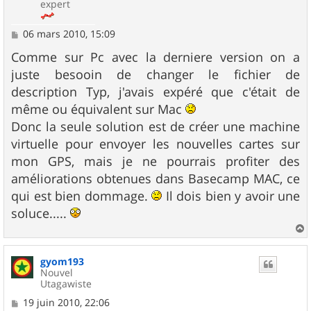
expert
M
06 mars 2010, 15:09
e
s
Comme sur Pc avec la derniere version on a
s
juste besooin de changer le fichier de
a
g
description Typ, j'avais expéré que c'était de
e
même ou équivalent sur Mac
Donc la seule solution est de créer une machine
virtuelle pour envoyer les nouvelles cartes sur
mon GPS, mais je ne pourrais profiter des
améliorations obtenues dans Basecamp MAC, ce
qui est bien dommage.
Il dois bien y avoir une
soluce.....
a
u
gyom193
t
Nouvel
Utagawiste
M
19 juin 2010, 22:06