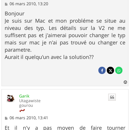
M
06 mars 2010, 13:20
e
s
Bonjour
s
Je suis sur Mac et mon probléme se situe au
a
g
niveau des typ. Les détails sur la V2 ne me
e
suffisent pas et j'aimerai pouvoir changer le typ
mais sur mac je n'ai pas trouvé ou changer ce
parametre.
Aurait il quelqu'un avec la solution??
a
u
Garik
t
Utagawiste
gourou
M
06 mars 2010, 13:41
e
s
Et il n'y a pas moyen de faire tourner