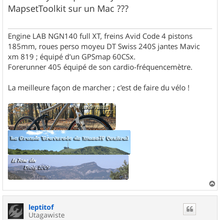
s
MapsetToolkit sur un Mac ???
a
g
e
Engine LAB NGN140 full XT, freins Avid Code 4 pistons
185mm, roues perso moyeu DT Swiss 240S jantes Mavic
xm 819 ; équipé d'un GPSmap 60CSx.
Forerunner 405 équipé de son cardio-fréquencemètre.
La meilleure façon de marcher ; c'est de faire du vélo !
a
u
leptitof
t
Utagawiste