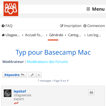
Menu
FAQ
Inscription
Connexion
UtagawaVTT (Randos VTT et VTTAE avec traces GPS)
Accueil forum
Générale
Cartographie et GPS
Les logiciels
Typ pour Basecamp Mac
Modérateur :
Modérateurs des Forums
Répondre
7 messages • Page
1
sur
1
leptitof
Utagawiste
expert