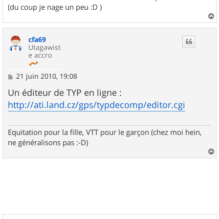
(du coup je nage un peu :D )
a
u
cfa69
t
Utagawist
e accro
M
21 juin 2010, 19:08
e
s
Un éditeur de TYP en ligne :
s
http://ati.land.cz/gps/typdecomp/editor.cgi
a
g
e
Equitation pour la fille, VTT pour le garçon (chez moi hein,
ne généralisons pas :-D)
a
u
t