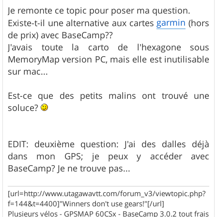
e
s
Je remonte ce topic pour poser ma question.
s
garmin
Existe-t-il une alternative aux cartes
(hors
a
g
de prix) avec BaseCamp??
e
J'avais toute la carto de l'hexagone sous
MemoryMap version PC, mais elle est inutilisable
sur mac...
Est-ce que des petits malins ont trouvé une
soluce?
EDIT: deuxième question: J'ai des dalles déjà
dans mon GPS; je peux y accéder avec
BaseCamp? Je ne trouve pas...
[url=http://www.utagawavtt.com/forum_v3/viewtopic.php?
f=144&t=4400]"Winners don't use gears!"[/url]
Plusieurs vélos - GPSMAP 60CSx - BaseCamp 3.0.2 tout frais