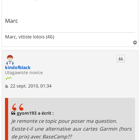
Marc
Marc, vttiste lotois (46)
a
u
t
kindofblack
Utagawiste novice
M
22 sept. 2010, 01:34
e
s
s
a
g
gyom193 a écrit :
e
Je remonte ce topic pour poser ma question.
Existe-t-il une alternative aux cartes Garmin (hors
de prix) avec BaseCamp??