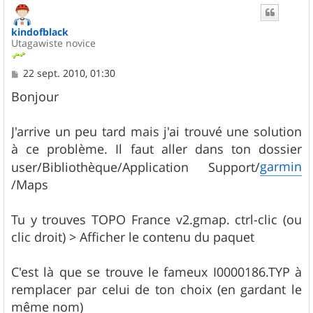
kindofblack
Utagawiste novice
M
22 sept. 2010, 01:30
e
s
Bonjour
s
a
g
J'arrive un peu tard mais j'ai trouvé une solution
e
à ce problème. Il faut aller dans ton dossier
garmin
user/Bibliothèque/Application Support/
/Maps
Tu y trouves TOPO France v2.gmap. ctrl-clic (ou
clic droit) > Afficher le contenu du paquet
C'est là que se trouve le fameux I0000186.TYP à
remplacer par celui de ton choix (en gardant le
même nom)