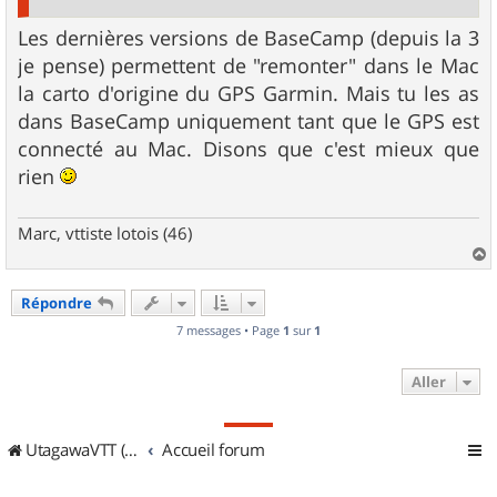
Les dernières versions de BaseCamp (depuis la 3
je pense) permettent de "remonter" dans le Mac
la carto d'origine du GPS Garmin. Mais tu les as
dans BaseCamp uniquement tant que le GPS est
connecté au Mac. Disons que c'est mieux que
rien
Marc, vttiste lotois (46)
a
u
Répondre
t
7 messages • Page
1
sur
1
Aller
UtagawaVTT (Randos VTT et VTTAE avec traces GPS)
Accueil forum