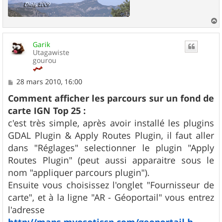
a
u
Garik
t
Utagawiste
gourou
M
28 mars 2010, 16:00
e
s
Comment afficher les parcours sur un fond de
s
carte IGN Top 25 :
a
g
c'est très simple, après avoir installé les plugins
e
GDAL Plugin & Apply Routes Plugin, il faut aller
dans "Réglages" selectionner le plugin "Apply
Routes Plugin" (peut aussi apparaitre sous le
nom "appliquer parcours plugin").
Ensuite vous choisissez l'onglet "Fournisseur de
carte", et à la ligne "AR - Géoportail" vous entrez
l'adresse