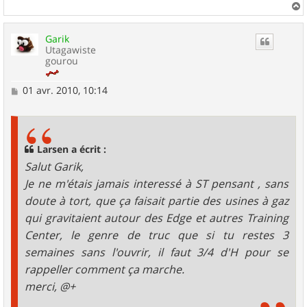
a
u
Garik
t
Utagawiste
gourou
M
01 avr. 2010, 10:14
e
s
s
a
g
Larsen a écrit :
e
Salut Garik,
Je ne m'étais jamais interessé à ST pensant , sans
doute à tort, que ça faisait partie des usines à gaz
qui gravitaient autour des Edge et autres Training
Center, le genre de truc que si tu restes 3
semaines sans l'ouvrir, il faut 3/4 d'H pour se
rappeller comment ça marche.
merci, @+