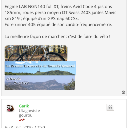
Engine LAB NGN140 full XT, freins Avid Code 4 pistons
185mm, roues perso moyeu DT Swiss 240S jantes Mavic
xm 819 ; équipé d'un GPSmap 60CSx.
Forerunner 405 équipé de son cardio-fréquencemètre.
La meilleure façon de marcher ; c'est de faire du vélo !
a
u
Garik
t
Utagawiste
gourou
M
01 avr. 2010, 17:20