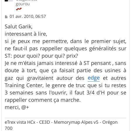
gourou
M
01 avr. 2010, 06:57
e
s
Salut Garik,
s
interessant à lire,
a
g
si je peux me permettre, dans le premier sujet,
e
ne faut-il pas rappeller quelques généralités sur
ST: pour quoi? pour qui? prix?
Je ne m'étais jamais interessé à ST pensant , sans
doute à tort, que ça faisait partie des usines à
edge
gaz qui gravitaient autour des
et autres
Training Center, le genre de truc que si tu restes
3 semaines sans l'ouvrir, il faut 3/4 d'H pour se
rappeller comment ça marche.
merci, @+
eTrex vista HCx - CE3D - Memorymap Alpes v5 - Orégon
700