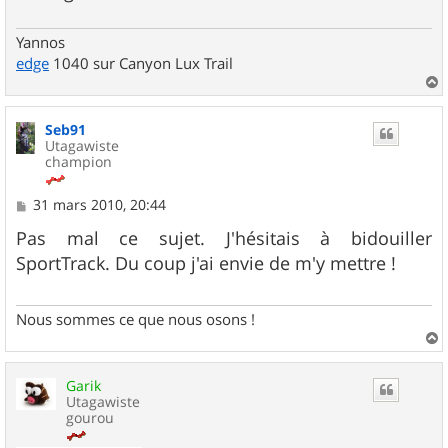
Yannos
edge
1040 sur Canyon Lux Trail
a
u
Seb91
t
Utagawiste
champion
M
31 mars 2010, 20:44
e
s
Pas mal ce sujet. J'hésitais à bidouiller
s
SportTrack. Du coup j'ai envie de m'y mettre !
a
g
e
Nous sommes ce que nous osons !
a
u
Garik
t
Utagawiste
gourou