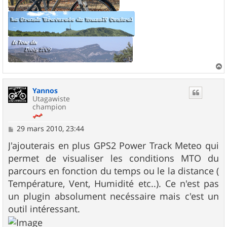
a
u
Yannos
t
Utagawiste
champion
M
29 mars 2010, 23:44
e
s
J'ajouterais en plus GPS2 Power Track Meteo qui
s
permet de visualiser les conditions MTO du
a
g
parcours en fonction du temps ou le la distance (
e
Température, Vent, Humidité etc..). Ce n'est pas
un plugin absolument necéssaire mais c'est un
outil intéressant.