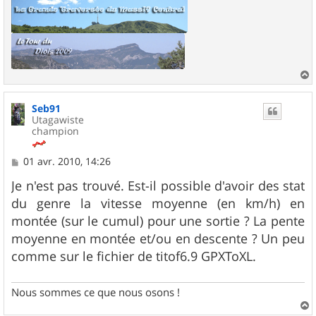
a
u
Seb91
t
Utagawiste
champion
M
01 avr. 2010, 14:26
e
s
Je n'est pas trouvé. Est-il possible d'avoir des stat
s
du genre la vitesse moyenne (en km/h) en
a
g
montée (sur le cumul) pour une sortie ? La pente
e
moyenne en montée et/ou en descente ? Un peu
comme sur le fichier de titof6.9 GPXToXL.
Nous sommes ce que nous osons !
a