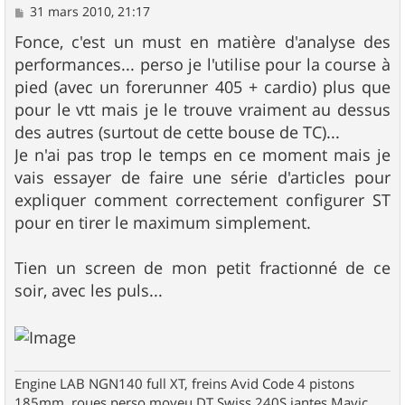
M
31 mars 2010, 21:17
e
s
Fonce, c'est un must en matière d'analyse des
s
performances... perso je l'utilise pour la course à
a
g
pied (avec un forerunner 405 + cardio) plus que
e
pour le vtt mais je le trouve vraiment au dessus
des autres (surtout de cette bouse de TC)...
Je n'ai pas trop le temps en ce moment mais je
vais essayer de faire une série d'articles pour
expliquer comment correctement configurer ST
pour en tirer le maximum simplement.
Tien un screen de mon petit fractionné de ce
soir, avec les puls...
Engine LAB NGN140 full XT, freins Avid Code 4 pistons
185mm, roues perso moyeu DT Swiss 240S jantes Mavic