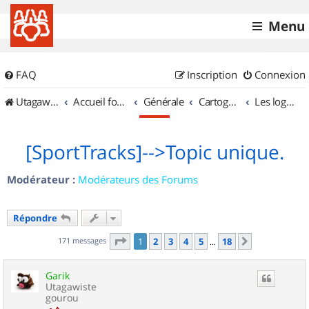
Menu
FAQ
Inscription
Connexion
UtagawaVTT (Randos VTT et VTTAE avec traces GPS)
Accueil forum
Générale
Cartographie et GPS
Les logiciels
[SportTracks]-->Topic unique.
Modérateur :
Modérateurs des Forums
Répondre
Page
1
sur
18
171 messages
1
2
3
4
5
18
Suivant
…
Garik
Utagawiste
gourou