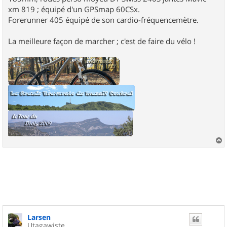
xm 819 ; équipé d'un GPSmap 60CSx.
Forerunner 405 équipé de son cardio-fréquencemètre.
La meilleure façon de marcher ; c'est de faire du vélo !
a
u
t
Larsen
Utagawiste