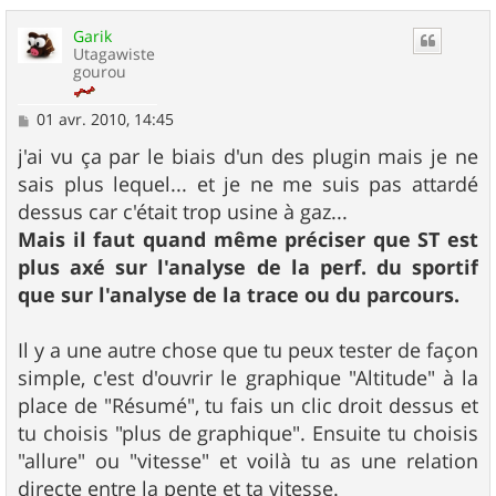
u
Garik
t
Utagawiste
gourou
M
01 avr. 2010, 14:45
e
s
j'ai vu ça par le biais d'un des plugin mais je ne
s
sais plus lequel... et je ne me suis pas attardé
a
g
dessus car c'était trop usine à gaz...
e
Mais il faut quand même préciser que ST est
plus axé sur l'analyse de la perf. du sportif
que sur l'analyse de la trace ou du parcours.
Il y a une autre chose que tu peux tester de façon
simple, c'est d'ouvrir le graphique "Altitude" à la
place de "Résumé", tu fais un clic droit dessus et
tu choisis "plus de graphique". Ensuite tu choisis
"allure" ou "vitesse" et voilà tu as une relation
directe entre la pente et ta vitesse.