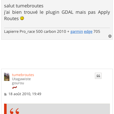
e
s
salut tumebroutes
s
j'ai bien trouvé le plugin GDAL mais pas Apply
a
g
Routes
e
Lapierre Pro_race 500 carbon 2010 +
garmin
edge
705
a
u
t
tumebroutes
Utagawiste
gourou
M
18 août 2010, 19:49
e
s
s
a
g