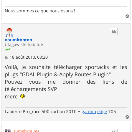
g
e
Nous sommes ce que nous osons !
a
u
t
noumitonton
Utagawiste habitué
M
18 août 2010, 08:20
e
s
Voilà, je souhaite télécharger sportacks et les
s
plugs "GDAL Plugin & Apply Routes Plugin"
a
g
Pouvez vous me donner des liens de
e
téléchargements SVP
merci
Lapierre Pro_race 500 carbon 2010 +
garmin
edge
705
a
u
tumebroutes
t