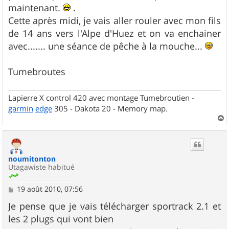
maintenant.
.
Cette après midi, je vais aller rouler avec mon fils
de 14 ans vers l'Alpe d'Huez et on va enchainer
avec....... une séance de pêche à la mouche...
Tumebroutes
Lapierre X control 420 avec montage Tumebroutien -
garmin
edge
305 - Dakota 20 - Memory map.
a
u
t
noumitonton
Utagawiste habitué
M
19 août 2010, 07:56
e
s
Je pense que je vais télécharger sportrack 2.1 et
s
les 2 plugs qui vont bien
a