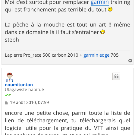
g
garmin
Moi c'est surtout pour remplacer
training
e
qui est franchement pas terrible du tout
La pêche à la mouche est tout un art !! même
dans ce domaine là il faut s'entrainer
steph
Lapierre Pro_race 500 carbon 2010 +
garmin
edge
705
a
u
t
noumitonton
Utagawiste habitué
M
19 août 2010, 07:59
e
s
encore une petite chose, parmi toute la liste de
s
lien de téléchargement, tu téléchargerais quel
a
g
logiciel utile pour la pratique du VTT ainsi que
e