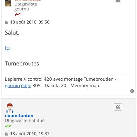
Utagawiste
gourou
M
18 août 2010, 09:56
e
s
Salut,
s
a
g
Ici
e
Tumebroutes
Lapierre X control 420 avec montage Tumebroutien -
garmin
edge
305 - Dakota 20 - Memory map.
a
u
t
noumitonton
Utagawiste habitué
M
18 août 2010, 19:37