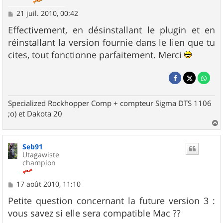
M
21 juil. 2010, 00:42
e
s
Effectivement, en désinstallant le plugin et en
s
réinstallant la version fournie dans le lien que tu
a
g
cites, tout fonctionne parfaitement. Merci
e
Specialized Rockhopper Comp + compteur Sigma DTS 1106
;o) et Dakota 20
a
u
Seb91
t
Utagawiste
champion
M
17 août 2010, 11:10
e
s
Petite question concernant la future version 3 :
s
vous savez si elle sera compatible Mac ??
a