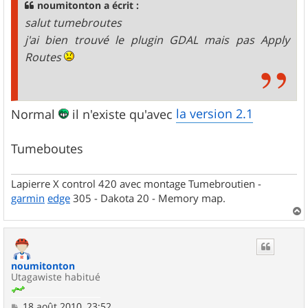
noumitonton a écrit :
e
salut tumebroutes
j'ai bien trouvé le plugin GDAL mais pas Apply
Routes
la version 2.1
Normal
il n'existe qu'avec
Tumeboutes
Lapierre X control 420 avec montage Tumebroutien -
garmin
edge
305 - Dakota 20 - Memory map.
a
u
t
noumitonton
Utagawiste habitué
M
18 août 2010, 23:52