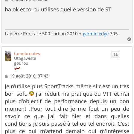
e
s
ha ok et toi tu utilises quelle version de ST
s
a
g
e
Lapierre Pro_race 500 carbon 2010 +
garmin
edge
705
a
u
tumebroutes
t
Utagawiste
gourou
M
19 août 2010, 07:43
e
s
Je n'utilise plus SportTracks même si c'est un très
s
bon soft.
j'ai réduit ma pratique du VTT et n'ai
a
g
plus d'objectif de performance depuis un bon
e
moment .Pour tout dire je me fout un peu de
savoir ce que j'ai fait hier et dans quelles
conditions je suis passé à tel ou tel endroit. C'est
plus ce qui m'attend demain qui m'intéresse