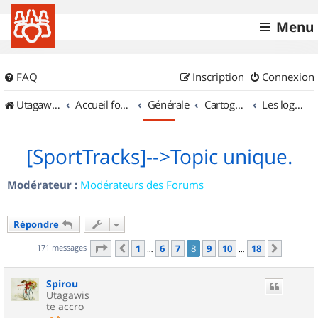
Menu
FAQ
Inscription
Connexion
UtagawaVTT (Randos VTT et VTTAE avec traces GPS)
Accueil forum
Générale
Cartographie et GPS
Les logiciels
[SportTracks]-->Topic unique.
Modérateur :
Modérateurs des Forums
Répondre
Page
8
sur
18
171 messages
1
6
7
8
9
10
18
Précédent
Suivan
…
…
Spirou
Utagawis
te accro