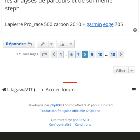
les analyses de parcours et de soi même
steph
Lapierre Pro_race 500 carbon 2010 +
garmin
edge
705
a
u
Répondre
t
Page
8
sur
18
171 messages
1
6
7
8
9
10
18
Précédent
Suivan
…
…
Aller
UtagawaVTT (Randos VTT et VTTAE avec traces GPS)
Accueil forum
Développé par
phpBB
® Forum Software © phpBB Limited
Traduction française officielle
©
Qiaeru
Optimized by:
phpBB SEO
Confidentialité
|
Conditions