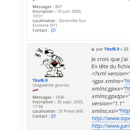
o
f
Messages :
867
6
Inscription :
10 juin 2009,
.
10:01
9
Localisation :
Gironville-Sur-
Essonne (91)
C
Contact :
o
n
t
a
M
par
Titof6.9
»
25 
c
e
t
s
Je crois que j'a
e
s
En tête du fichi
r
a
S
g
<?xml version=
e
e
h
<gpx xmlns="
Titof6.9
b
Utagawiste gourou
9
h
xmlns:gpxx="
1
xmlns:gpxtpx="
Messages :
1836
Inscription :
30 sept. 2005,
version="1.1"
17:56
htt
xmlns:xsi="
Localisation :
St Priest (69)
C
Contact :
http://www.top
o
n
http://www.ga
t