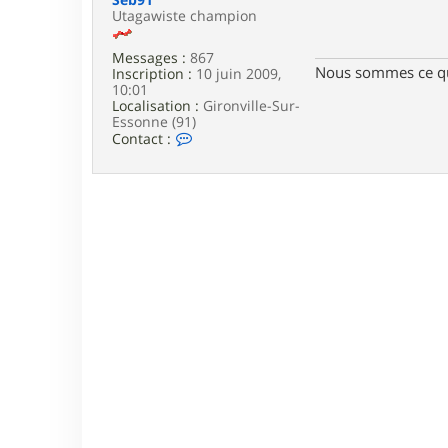
e
Utagawiste champion
Messages :
867
Nous sommes ce qu
Inscription :
10 juin 2009,
10:01
Localisation :
Gironville-Sur-
Essonne (91)
C
Contact :
o
n
t
a
c
t
e
r
S
e
b
9
1