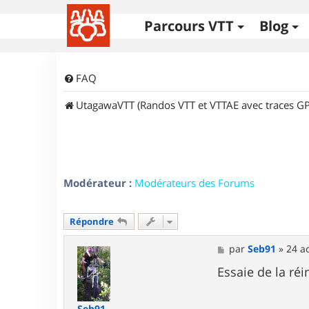
Parcours VTT
Blog
FAQ
UtagawaVTT (Randos VTT et VTTAE avec traces GP
Modérateur :
Modérateurs des Forums
Répondre
M
par
Seb91
»
24 a
e
s
Essaie de la réin
s
a
g
Seb91