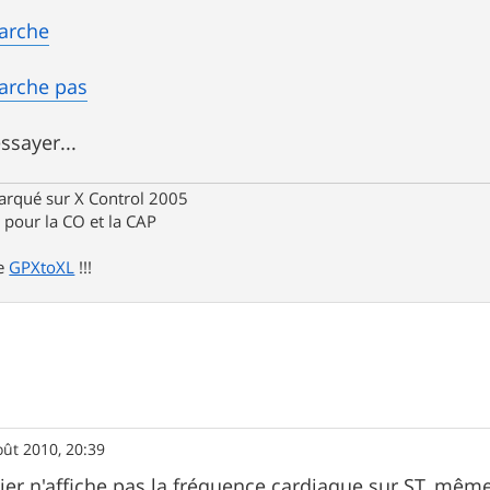
marche
marche pas
ssayer...
rqué sur X Control 2005
pour la CO et la CAP
de
GPXtoXL
!!!
oût 2010, 20:39
chier n'affiche pas la fréquence cardiaque sur ST, mêm