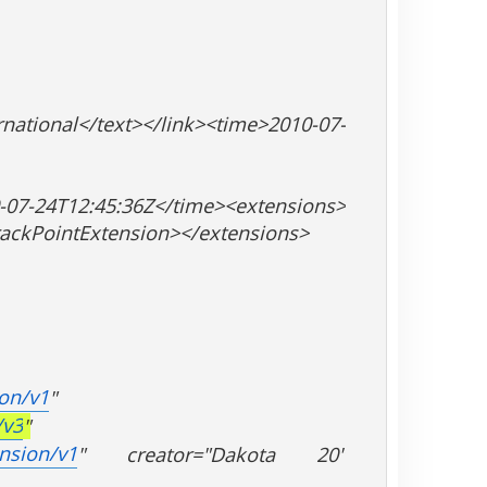
national</text></link><time>2010-07-
0-07-24T12:45:36Z</time><extensions>
rackPointExtension></extensions>
on/v1
"
/v3
"
nsion/v1
" creator="Dakota 20"