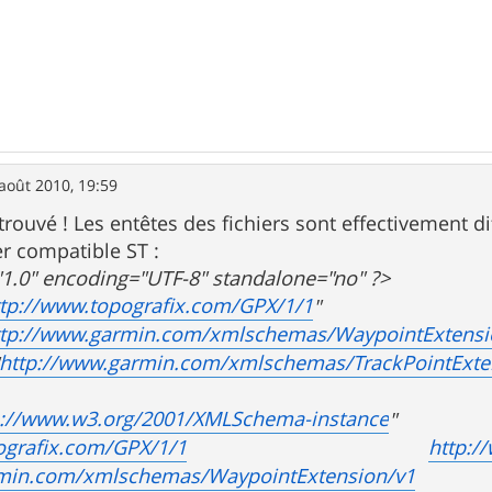
août 2010, 19:59
i trouvé ! Les entêtes des fichiers sont effectivement d
er compatible ST :
"1.0" encoding="UTF-8" standalone="no" ?>
ttp://www.topografix.com/GPX/1/1
"
ttp://www.garmin.com/xmlschemas/WaypointExtensi
http://www.garmin.com/xmlschemas/TrackPointExte
p://www.w3.org/2001/XMLSchema-instance
" xsi
ografix.com/GPX/1/1
http:/
rmin.com/xmlschemas/WaypointExtension/v1