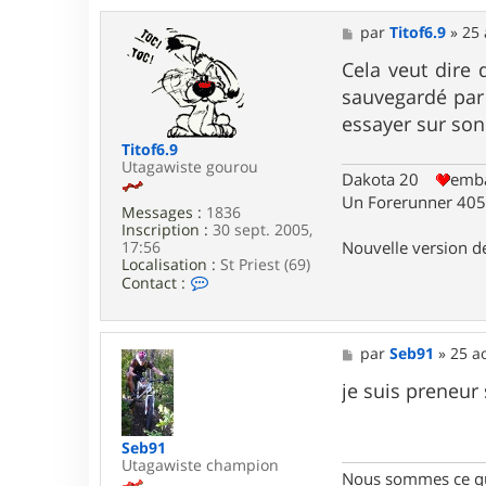
c
a
M
par
Titof6.9
»
25 
s
e
e
s
Cela veut dire 
s
sauvegardé par 
a
g
essayer sur son
e
Titof6.9
Utagawiste gourou
Dakota 20
emba
Un Forerunner 405 
Messages :
1836
Inscription :
30 sept. 2005,
Nouvelle version 
17:56
Localisation :
St Priest (69)
C
Contact :
o
n
t
a
M
par
Seb91
»
25 a
c
e
t
s
je suis preneur
e
s
r
a
T
g
Seb91
i
e
Utagawiste champion
t
Nous sommes ce qu