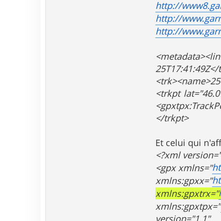
http://www8.ga
a
c
http://www.gar
t
http://www.gar
e
r
T
i
<metadata><lin
t
25T17:41:49Z</
o
f
<trk><name>25-
6
<trkpt lat="46
.
9
<gpxtpx:TrackP
</trkpt>
Et celui qui n'a
<?xml version=
h
<gpx xmlns="
h
xmlns:gpxx="
xmlns:gpxtrx="
xmlns:gpxtpx="
version="1.1"