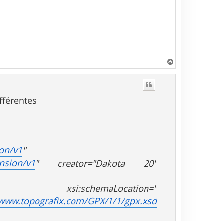
H
a
u
t
ifférentes
on/v1
"
nsion/v1
" creator="Dakota 20"
:schemaLocation="
/www.topografix.com/GPX/1/1/gpx.xsd