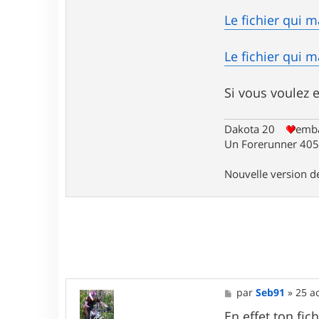
Le fichier qui 
Le fichier qui 
Si vous voulez e
Dakota 20
emba
Un Forerunner 405 
Nouvelle version 
M
par
Seb91
»
25 a
e
s
En effet ton fi