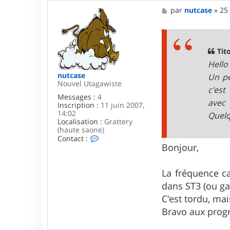
M
par
nutcase
»
25
e
s
s
a
g
Tito
e
Hello 
nutcase
Un pe
Nouvel Utagawiste
c'est
Messages :
4
avec
Inscription :
11 juin 2007,
14:02
Quelq
Localisation :
Grattery
(haute saone)
C
Contact :
o
Bonjour,
n
t
a
La fréquence ca
c
dans ST3 (ou g
t
e
C'est tordu, mai
r
Bravo aux prog
n
u
t