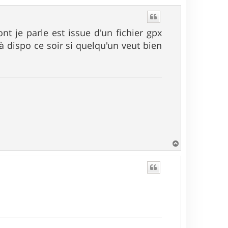
a
u
t
t je parle est issue d'un fichier gpx
 à dispo ce soir si quelqu'un veut bien
H
a
u
t