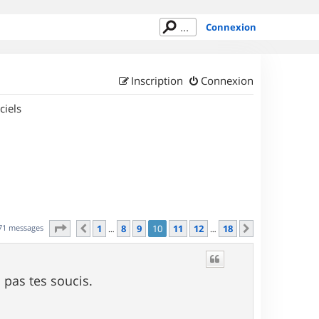
Connexion
Inscription
Connexion
ciels
Page
10
sur
18
71 messages
1
8
9
10
11
12
18
Précédent
Suivant
…
…
ai pas tes soucis.