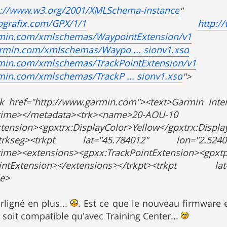
p://www.w3.org/2001/XMLSchema-instance
" xsi
ografix.com/GPX/1/1
http:/
rmin.com/xmlschemas/WaypointExtension/v1
rmin.com/xmlschemas/Waypo ... sionv1.xsd
min.com/xmlschemas/TrackPointExtension/v1
min.com/xmlschemas/TrackP ... sionv1.xsd
">
k href="http://www.garmin.com"><text>Garmin Inter
Z</time></metadata><trk><name>20-AOU-10
xtension><gpxtrx:DisplayColor>Yellow</gpxtrx:Displa
<trkseg><trkpt lat="45.784012" lon="2.524071"
time><extensions><gpxx:TrackPointExtension><gpxtp
PointExtension></extensions></trkpt><trkpt 
le>
urligné en plus...
. Est ce que le nouveau firmware 
e soit compatible qu'avec Training Center...