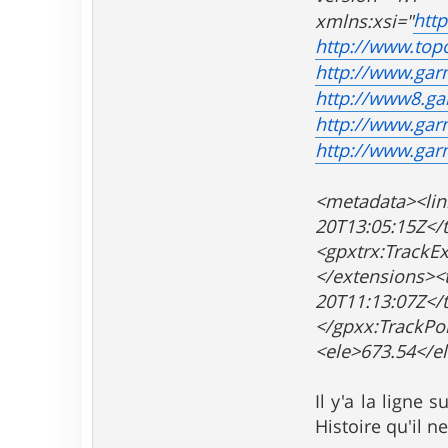
htt
xmlns:xsi="
http://www.top
http://www.ga
http://www8.ga
http://www.gar
http://www.gar
<metadata><lin
20T13:05:15
<gpxtrx:TrackE
</extensions>
20T11:13:07Z</
</gpxx:Track
<ele>673.54</e
Il y'a la ligne s
Histoire qu'il n