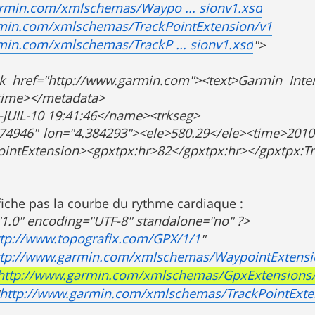
rmin.com/xmlschemas/Waypo ... sionv1.xsd
min.com/xmlschemas/TrackPointExtension/v1
min.com/xmlschemas/TrackP ... sionv1.xsd
">
k href="http://www.garmin.com"><text>Garmin Inter
time></metadata>
JUIL-10 19:41:46</name><trkseg>
.074946" lon="4.384293"><ele>580.29</ele><time>201
ointExtension><gpxtpx:hr>82</gpxtpx:hr></gpxtpx:T
ffiche pas la courbe du rythme cardiaque :
"1.0" encoding="UTF-8" standalone="no" ?>
ttp://www.topografix.com/GPX/1/1
"
ttp://www.garmin.com/xmlschemas/WaypointExtensi
http://www.garmin.com/xmlschemas/GpxExtensions
http://www.garmin.com/xmlschemas/TrackPointExte