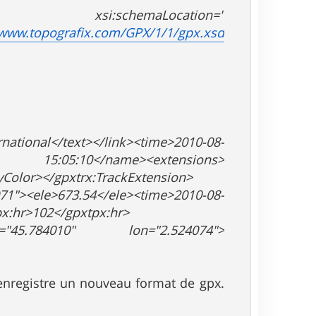
:schemaLocation="
/www.topografix.com/GPX/1/1/gpx.xsd
national</text></link><time>2010-08-
 15:05:10</name><extensions>
yColor></gpxtrx:TrackExtension>
><ele>673.54</ele><time>2010-08-
x:hr>102</gpxtpx:hr>
lat="45.784010" lon="2.524074">
enregistre un nouveau format de gpx.