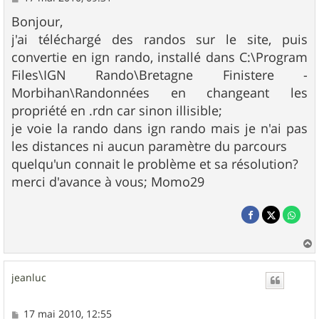
e
s
Bonjour,
s
j'ai téléchargé des randos sur le site, puis
a
g
convertie en ign rando, installé dans C:\Program
e
Files\IGN Rando\Bretagne Finistere -
Morbihan\Randonnées en changeant les
propriété en .rdn car sinon illisible;
je voie la rando dans ign rando mais je n'ai pas
les distances ni aucun paramètre du parcours
quelqu'un connait le problème et sa résolution?
merci d'avance à vous; Momo29
a
u
jeanluc
t
M
17 mai 2010, 12:55