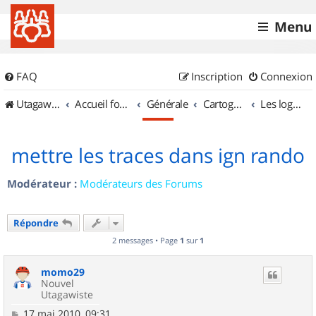
Menu
FAQ
Inscription
Connexion
UtagawaVTT (Randos VTT et VTTAE avec traces GPS)
Accueil forum
Générale
Cartographie et GPS
Les logiciels
mettre les traces dans ign rando
Modérateur :
Modérateurs des Forums
Répondre
2 messages • Page
1
sur
1
momo29
Nouvel
Utagawiste
M
17 mai 2010, 09:31