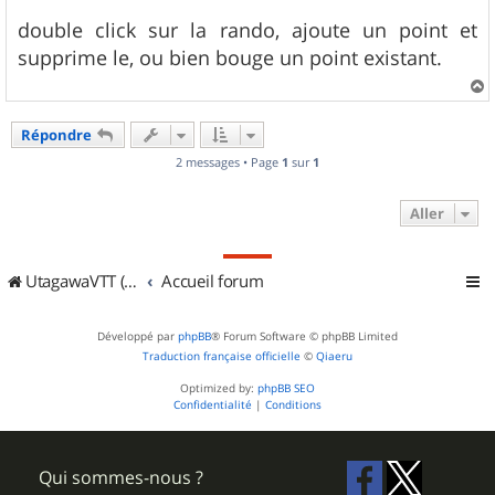
e
s
double click sur la rando, ajoute un point et
s
supprime le, ou bien bouge un point existant.
a
g
e
a
u
Répondre
t
2 messages • Page
1
sur
1
Aller
UtagawaVTT (Randos VTT et VTTAE avec traces GPS)
Accueil forum
Développé par
phpBB
® Forum Software © phpBB Limited
Traduction française officielle
©
Qiaeru
Optimized by:
phpBB SEO
Confidentialité
|
Conditions
Qui sommes-nous ?