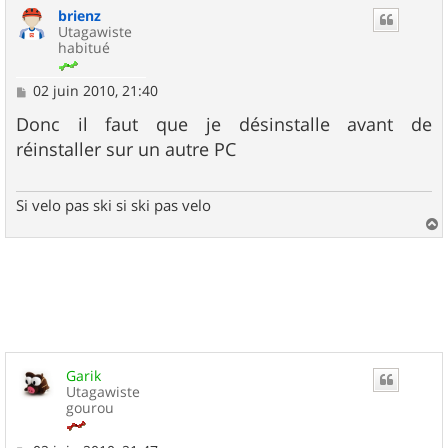
brienz
t
Utagawiste
habitué
M
02 juin 2010, 21:40
e
s
Donc il faut que je désinstalle avant de
s
réinstaller sur un autre PC
a
g
e
Si velo pas ski si ski pas velo
a
u
t
Garik
Utagawiste
gourou