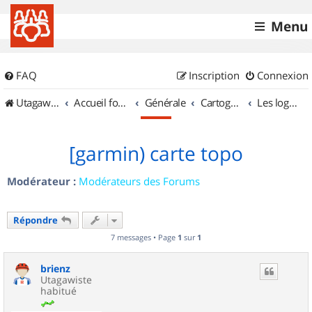
Menu
FAQ
Inscription
Connexion
UtagawaVTT (Randos VTT et VTTAE avec traces GPS)
Accueil forum
Générale
Cartographie et GPS
Les logiciels
[garmin) carte topo
Modérateur :
Modérateurs des Forums
Répondre
7 messages • Page
1
sur
1
brienz
Utagawiste
habitué