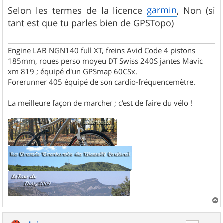
e
s
garmin
Selon les termes de la licence
, Non (si
s
tant est que tu parles bien de GPSTopo)
a
g
e
Engine LAB NGN140 full XT, freins Avid Code 4 pistons
185mm, roues perso moyeu DT Swiss 240S jantes Mavic
xm 819 ; équipé d'un GPSmap 60CSx.
Forerunner 405 équipé de son cardio-fréquencemètre.
La meilleure façon de marcher ; c'est de faire du vélo !
a
u