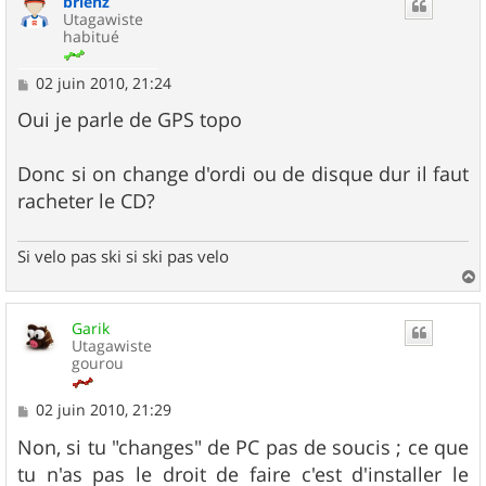
brienz
t
Utagawiste
habitué
M
02 juin 2010, 21:24
e
s
Oui je parle de GPS topo
s
a
g
Donc si on change d'ordi ou de disque dur il faut
e
racheter le CD?
Si velo pas ski si ski pas velo
a
u
Garik
t
Utagawiste
gourou
M
02 juin 2010, 21:29
e
s
Non, si tu "changes" de PC pas de soucis ; ce que
s
tu n'as pas le droit de faire c'est d'installer le
a