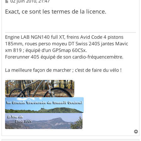
M
02 juin 2010, 21:47
e
s
Exact, ce sont les termes de la licence.
s
a
g
e
Engine LAB NGN140 full XT, freins Avid Code 4 pistons
185mm, roues perso moyeu DT Swiss 240S jantes Mavic
xm 819 ; équipé d'un GPSmap 60CSx.
Forerunner 405 équipé de son cardio-fréquencemètre.
La meilleure façon de marcher ; c'est de faire du vélo !
a