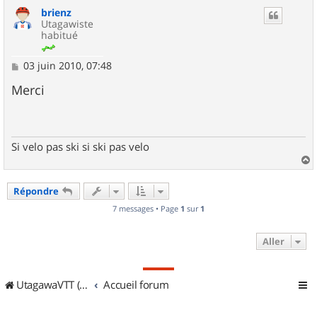
u
brienz
t
Utagawiste
habitué
M
03 juin 2010, 07:48
e
s
Merci
s
a
g
e
Si velo pas ski si ski pas velo
a
u
Répondre
t
7 messages • Page
1
sur
1
Aller
UtagawaVTT (Randos VTT et VTTAE avec traces GPS)
Accueil forum