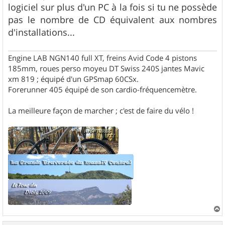
g
logiciel sur plus d'un PC à la fois si tu ne possède
e
pas le nombre de CD équivalent aux nombres
d'installations...
Engine LAB NGN140 full XT, freins Avid Code 4 pistons
185mm, roues perso moyeu DT Swiss 240S jantes Mavic
xm 819 ; équipé d'un GPSmap 60CSx.
Forerunner 405 équipé de son cardio-fréquencemètre.
La meilleure façon de marcher ; c'est de faire du vélo !
a
u