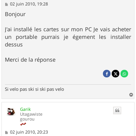
M
02 juin 2010, 19:28
e
s
Bonjour
s
a
g
J'ai installé les cartes sur mon PC Je vais acheter
e
un portable purrais je égement les installer
dessus
Merci de la réponse
Si velo pas ski si ski pas velo
a
u
Garik
t
Utagawiste
gourou
M
02 juin 2010, 20:23