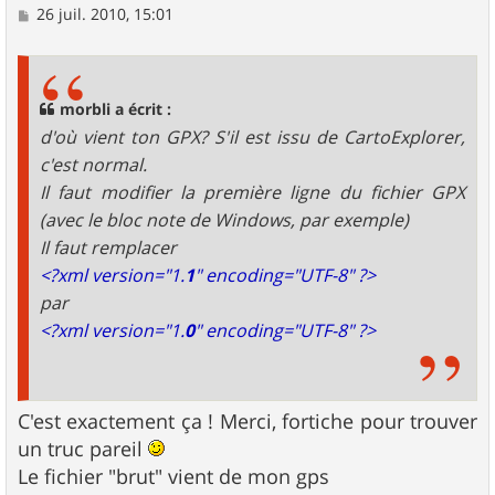
M
26 juil. 2010, 15:01
e
s
s
a
g
morbli a écrit :
e
d'où vient ton GPX? S'il est issu de CartoExplorer,
c'est normal.
Il faut modifier la première ligne du fichier GPX
(avec le bloc note de Windows, par exemple)
Il faut remplacer
<?xml version="1.
1
" encoding="UTF-8" ?>
par
<?xml version="1.
0
" encoding="UTF-8" ?>
C'est exactement ça ! Merci, fortiche pour trouver
un truc pareil
Le fichier "brut" vient de mon gps