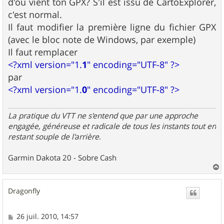
s
d'où vient ton GPX? S'il est issu de CartoExplorer,
s
c'est normal.
a
g
Il faut modifier la première ligne du fichier GPX
e
(avec le bloc note de Windows, par exemple)
Il faut remplacer
<?xml version="1.
1
" encoding="UTF-8" ?>
par
<?xml version="1.
0
" encoding="UTF-8" ?>
La pratique du VTT ne s'entend que par une approche
engagée, généreuse et radicale de tous les instants tout en
restant souple de l'arrière
.
Garmin Dakota 20 - Sobre Cash
a
u
Dragonfly
t
M
26 juil. 2010, 14:57
e