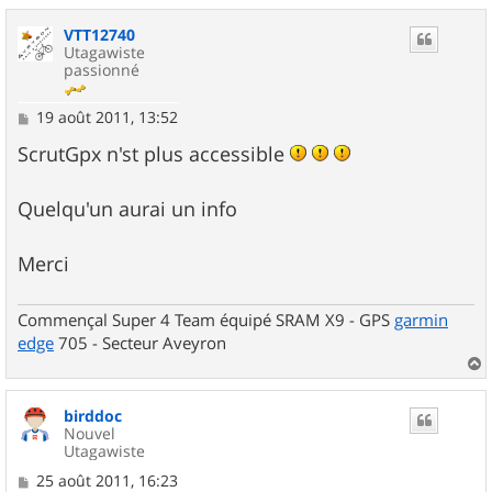
u
VTT12740
t
Utagawiste
passionné
M
19 août 2011, 13:52
e
s
ScrutGpx n'st plus accessible
s
a
g
Quelqu'un aurai un info
e
Merci
Commençal Super 4 Team équipé SRAM X9 - GPS
garmin
edge
705 - Secteur Aveyron
a
u
birddoc
t
Nouvel
Utagawiste
M
25 août 2011, 16:23