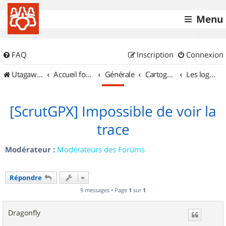
Menu
FAQ
Inscription
Connexion
UtagawaVTT (Randos VTT et VTTAE avec traces GPS)
Accueil forum
Générale
Cartographie et GPS
Les logiciels
[ScrutGPX] Impossible de voir la
trace
Modérateur :
Modérateurs des Forums
Répondre
9 messages • Page
1
sur
1
Dragonfly