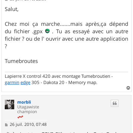
e
s
Salut,
s
a
g
Chez moi ça marche.......mais après,ça dépend
e
du fichier .gpx
. Tu as essayé avec un autre
fichier ? ou de l' ouvrir avec une autre application
?
Tumebroutes
Lapierre X control 420 avec montage Tumebroutien -
garmin
edge
305 - Dakota 20 - Memory map.
a
u
morbli
t
Utagawiste
champion
M
26 juil. 2010, 07:48
e