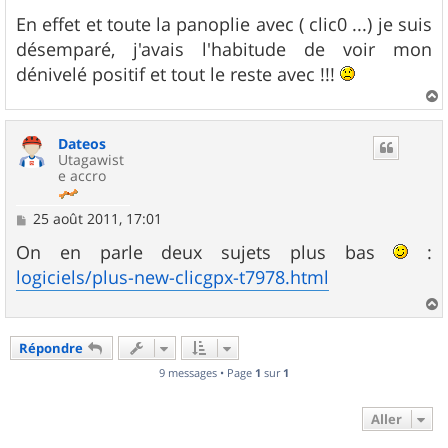
e
s
En effet et toute la panoplie avec ( clic0 ...) je suis
s
désemparé, j'avais l'habitude de voir mon
a
g
dénivelé positif et tout le reste avec !!!
e
a
u
Dateos
t
Utagawist
e accro
M
25 août 2011, 17:01
e
s
On en parle deux sujets plus bas
:
s
logiciels/plus-new-clicgpx-t7978.html
a
g
e
a
u
Répondre
t
9 messages • Page
1
sur
1
Aller