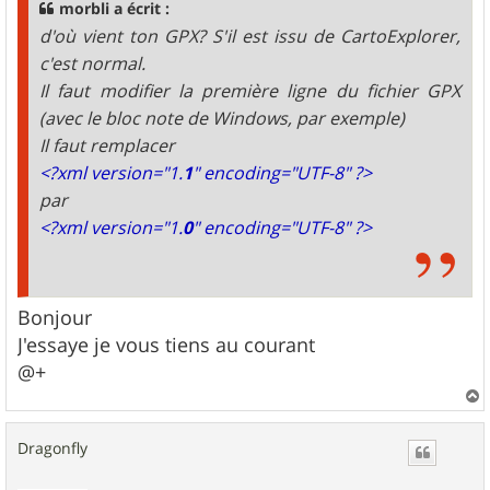
morbli a écrit :
d'où vient ton GPX? S'il est issu de CartoExplorer,
c'est normal.
Il faut modifier la première ligne du fichier GPX
(avec le bloc note de Windows, par exemple)
Il faut remplacer
<?xml version="1.
1
" encoding="UTF-8" ?>
par
<?xml version="1.
0
" encoding="UTF-8" ?>
Bonjour
J'essaye je vous tiens au courant
@+
a
u
Dragonfly
t