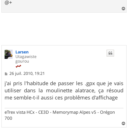
@+
a
u
t
Larsen
Utagawiste
gourou
M
26 juil. 2010, 19:21
e
s
j'ai pris l'habitude de passer les .gpx que je vais
s
utiliser dans la moulinette alatrace, ça résoud
a
g
me semble-t-il aussi ces problêmes d'affichage
e
eTrex vista HCx - CE3D - Memorymap Alpes v5 - Orégon
700
a