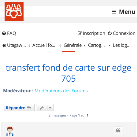
Menu
FAQ
Inscription
Connexion
UtagawaVTT (Randos VTT et VTTAE avec traces GPS)
Accueil forum
Générale
Cartographie et GPS
Les logiciels
transfert fond de carte sur edge
705
Modérateur :
Modérateurs des Forums
Répondre
2 messages • Page
1
sur
1