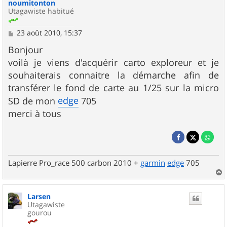
noumitonton
Utagawiste habitué
M
23 août 2010, 15:37
e
s
Bonjour
s
voilà je viens d'acquérir carto exploreur et je
a
g
souhaiterais connaitre la démarche afin de
e
transférer le fond de carte au 1/25 sur la micro
edge
SD de mon
705
merci à tous
Lapierre Pro_race 500 carbon 2010 +
garmin
edge
705
a
u
Larsen
t
Utagawiste
gourou