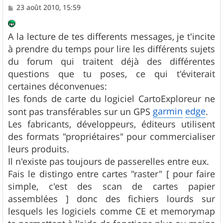
M
23 août 2010, 15:59
e
s
s
A la lecture de tes differents messages, je t'incite
a
g
à prendre du temps pour lire les différents sujets
e
du forum qui traitent déjà des différentes
questions que tu poses, ce qui t'éviterait
certaines déconvenues:
les fonds de carte du logiciel CartoExploreur ne
garmin
edge
sont pas transférables sur un GPS
.
Les fabricants, développeurs, éditeurs utilisent
des formats "propriétaires" pour commercialiser
leurs produits.
Il n'existe pas toujours de passerelles entre eux.
Fais le distingo entre cartes "raster" [ pour faire
simple, c'est des scan de cartes papier
assemblées ] donc des fichiers lourds sur
lesquels les logiciels comme CE et memorymap