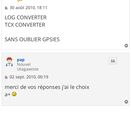
M
30 août 2010, 18:11
e
s
LOG CONVERTER
s
TCX CONVERTER
a
g
e
SANS OUBLIER GPSIES
a
u
pap
t
Nouvel
Utagawiste
M
02 sept. 2010, 00:19
e
s
merci de vos réponses j'ai le choix
s
a+
a
g
e
a
u
t