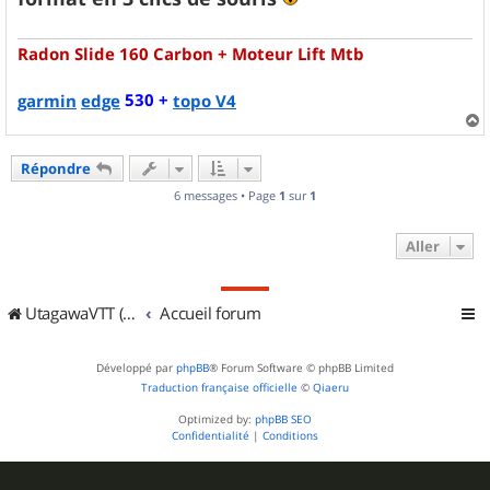
Radon Slide 160 Carbon + Moteur Lift Mtb
530 +
garmin
edge
topo V4
a
u
Répondre
t
6 messages • Page
1
sur
1
Aller
UtagawaVTT (Randos VTT et VTTAE avec traces GPS)
Accueil forum
Développé par
phpBB
® Forum Software © phpBB Limited
Traduction française officielle
©
Qiaeru
Optimized by:
phpBB SEO
Confidentialité
|
Conditions