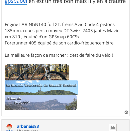
gpsbabel
en est un très bon mais il y en a d'autre
s
a
g
e
Engine LAB NGN140 full XT, freins Avid Code 4 pistons
185mm, roues perso moyeu DT Swiss 240S jantes Mavic
xm 819 ; équipé d'un GPSmap 60CSx.
Forerunner 405 équipé de son cardio-fréquencemètre.
La meilleure façon de marcher ; c'est de faire du vélo !
a
u
arbanais83
t
Utagawiste