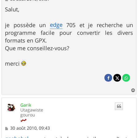
e
s
Salut,
s
a
g
edge
je possède un
705 et je recherche un
e
programme facile pour convertir les divers
formats en GPX.
Que me conseillez-vous?
merci
a
u
Garik
t
Utagawiste
gourou
M
30 août 2010, 09:43
e
s