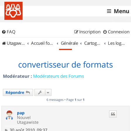
Menu
FAQ
Inscription
Connexion
UtagawaVTT (Randos VTT et VTTAE avec traces GPS)
Accueil forum
Générale
Cartographie et GPS
Les logiciels
convertisseur de formats
Modérateur :
Modérateurs des Forums
Répondre
6 messages • Page
1
sur
1
pap
Nouvel
Utagawiste
M
30 août 2010, 09:37