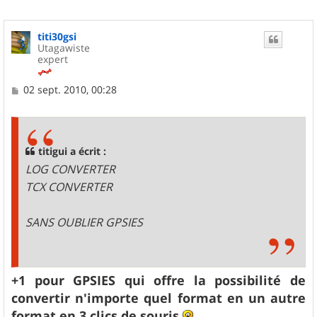
titi30gsi
Utagawiste
expert
M
02 sept. 2010, 00:28
e
s
s
a
g
titigui a écrit :
e
LOG CONVERTER
TCX CONVERTER
SANS OUBLIER GPSIES
+1 pour GPSIES qui offre la possibilité de
convertir n'importe quel format en un autre
format en 3 clics de souris