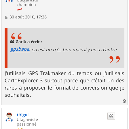
champion
M
30 août 2010, 17:26
e
s
s
a
g
Garik a écrit :
e
gpsbabel
en est un très bon mais il y en a d'autre
J'utilisais GPS Trakmaker du temps ou j'utilisais
CartoExplorer 3 surtout parce que c'était un des
rares à proposer le format de conversion que je
souhaitais.
a
u
titigui
t
Utagawiste
passionné