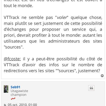
s
tout le monde.
a
g
e
VTTrack ne semble pas "
voler
" quelque chose,
mais plutôt se sert justement de cette possibilité
d'échanges pour proposer un service qui, a
priori, devrait profiter à tout le monde: autant les
utilisateurs que les administrateurs des sites
"sources".
@fcoste:
il y a peut-être possibilité du côté de
VTTrack d'avoir des infos sur le nombre de
redirections vers les sites ""sources", justement?
a
u
Seb91
t
Utagawiste
champion
M
05 oct. 2010, 01:00