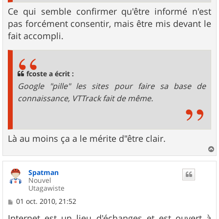
Ce qui semble confirmer qu'être informé n'est
pas forcément consentir, mais être mis devant le
fait accompli.
fcoste a écrit :
Google "pille" les sites pour faire sa base de
connaissance, VTTrack fait de même.
Là au moins ça a le mérite d"être clair.
a
u
Spatman
t
Nouvel
Utagawiste
M
01 oct. 2010, 21:52
e
s
Internet est un lieu d'échanges et est ouvert à