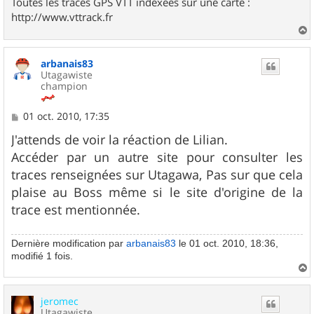
Toutes les traces GPS VTT indexées sur une carte :
http://www.vttrack.fr
a
u
arbanais83
t
Utagawiste
champion
M
01 oct. 2010, 17:35
e
s
J'attends de voir la réaction de Lilian.
s
Accéder par un autre site pour consulter les
a
g
traces renseignées sur Utagawa, Pas sur que cela
e
plaise au Boss même si le site d'origine de la
trace est mentionnée.
Dernière modification par
arbanais83
le 01 oct. 2010, 18:36,
modifié 1 fois.
a
u
jeromec
t
Utagawiste