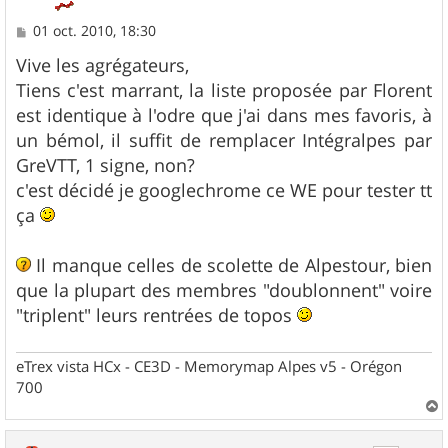
M
01 oct. 2010, 18:30
e
s
Vive les agrégateurs,
s
Tiens c'est marrant, la liste proposée par Florent
a
g
est identique à l'odre que j'ai dans mes favoris, à
e
un bémol, il suffit de remplacer Intégralpes par
GreVTT, 1 signe, non?
c'est décidé je googlechrome ce WE pour tester tt
ça
Il manque celles de scolette de Alpestour, bien
que la plupart des membres "doublonnent" voire
"triplent" leurs rentrées de topos
eTrex vista HCx - CE3D - Memorymap Alpes v5 - Orégon
700
a
u