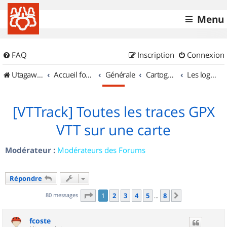
Menu
FAQ
Inscription
Connexion
UtagawaVTT (Randos VTT et VTTAE avec traces GPS)
Accueil forum
Générale
Cartographie et GPS
Les logiciels
[VTTrack] Toutes les traces GPX
VTT sur une carte
Modérateur :
Modérateurs des Forums
Répondre
Page
1
sur
8
80 messages
1
2
3
4
5
8
Suivant
…
fcoste