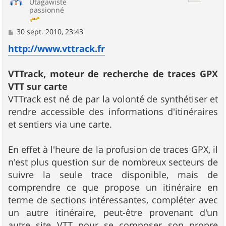
Utagawiste
passionné
M
30 sept. 2010, 23:43
e
s
http://www.vttrack.fr
s
a
g
VTTrack, moteur de recherche de traces GPX
e
VTT sur carte
VTTrack est né de par la volonté de synthétiser et
rendre accessible des informations d'itinéraires
et sentiers via une carte.
En effet à l'heure de la profusion de traces GPX, il
n'est plus question sur de nombreux secteurs de
suivre la seule trace disponible, mais de
comprendre ce que propose un itinéraire en
terme de sections intéressantes, compléter avec
un autre itinéraire, peut-être provenant d'un
autre site VTT pour se composer son propre