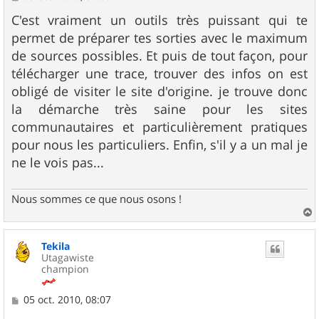
e
s
C'est vraiment un outils très puissant qui te
s
permet de préparer tes sorties avec le maximum
a
g
de sources possibles. Et puis de tout façon, pour
e
télécharger une trace, trouver des infos on est
obligé de visiter le site d'origine. je trouve donc
la démarche très saine pour les sites
communautaires et particulièrement pratiques
pour nous les particuliers. Enfin, s'il y a un mal je
ne le vois pas...
Nous sommes ce que nous osons !
a
u
Tekila
t
Utagawiste
champion
M
05 oct. 2010, 08:07
e