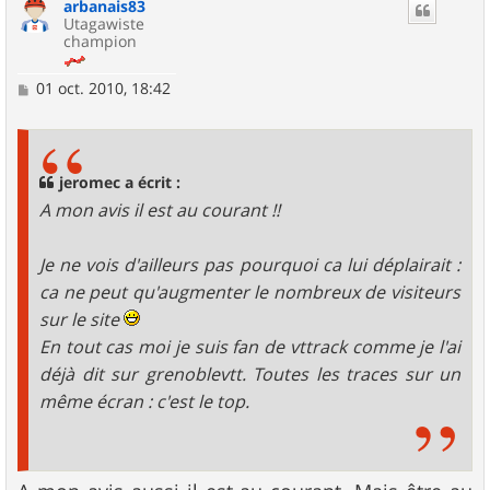
arbanais83
t
Utagawiste
champion
M
01 oct. 2010, 18:42
e
s
s
a
g
jeromec a écrit :
e
A mon avis il est au courant !!
Je ne vois d'ailleurs pas pourquoi ca lui déplairait :
ca ne peut qu'augmenter le nombreux de visiteurs
sur le site
En tout cas moi je suis fan de vttrack comme je l'ai
déjà dit sur grenoblevtt. Toutes les traces sur un
même écran : c'est le top.