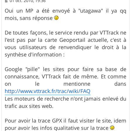
M
01 oct. 2010, 19:36
e
s
Oui un MP a été envoyé à "utagawa" il ya qq
s
mois, sans réponse
a
g
e
De toutes façons, le service rendu par VTTrack ne
l'est pas par la carte Geoportail actuelle, c'est à
vous utilisateurs de renvendiquer le droit à la
synthèse d'information :
Google "pille" les sites pour faire sa base de
connaissance, VTTrack fait de même. Et comme
on le mentionne dans
http://www.vttrack.fr/trac/wiki/FAQ
Les moteurs de recherche n'ont jamais enlevé du
trafic aux sites web.
Pour avoir la trace GPX il faut visiter le site, idem
pour avoir les infos qualitative sur la trace