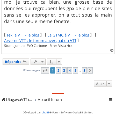
s
moi je trouve ca bien, une grosse base de
s
données qui regroupent les gpx de plein de sites
a
g
sans se les approprier. on a tout sous la main
e
dans une seule meme fenetre.
[
] - [
] - [
Tekila VTT - le blog
La GTMC à VTT - le blog
]
Arverne VTT : le forum auvergnat du VTT
Stumpjumper EVO Carbone - Etrex Vista Hcx
a
u
Répondre
t
Page
1
sur
8
80 messages
1
2
3
4
5
8
Suivant
…
Aller
UtagawaVTT (Randos VTT et VTTAE avec traces GPS)
Accueil forum
Développé par
phpBB
® Forum Software © phpBB Limited