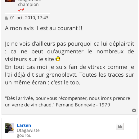
champion
M
01 oct. 2010, 17:43
e
s
A mon avis il est au courant !!
s
a
g
Je ne vois d'ailleurs pas pourquoi ca lui déplairait
e
: ca ne peut qu'augmenter le nombreux de
visiteurs sur le site
En tout cas moi je suis fan de vttrack comme je
l'ai déjà dit sur grenoblevtt. Toutes les traces sur
un même écran : c'est le top.
"Dès l'arrivée, pour vous récompenser, nous irons prendre
un verre de vin chaud." Fernand Bonnevie - 1979
a
u
Larsen
t
Utagawiste
gourou