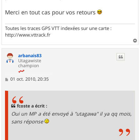
Merci en tout cas pour vos retours
Toutes les traces GPS VTT indexées sur une carte :
http://www.vttrack.fr
a
u
arbanais83
t
Utagawiste
champion
M
01 oct. 2010, 20:35
e
s
s
a
g
fcoste a écrit :
e
Oui un MP a été envoyé à "utagawa" il ya qq mois,
sans réponse