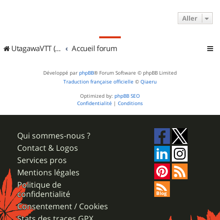
Aller
UtagawaVTT (Randos VTT et VTTAE avec traces GPS)
Accueil forum
Développé par
phpBB
® Forum Software © phpBB Limited
Traduction française officielle
©
Qiaeru
Optimized by:
phpBB SEO
Confidentialité
|
Conditions
Qui sommes-nous ?
Contact & Logos
Services pros
Mentions légales
Politique de
confidentialité
Consentement / Cookies
Stats des traces GPX