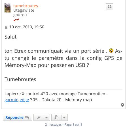
u
tumebroutes
t
Utagawiste
gourou
M
10 oct. 2010, 19:50
e
s
Salut,
s
a
g
ton Etrex communiquait via un port série .
As-
e
tu changé le paramètre dans la config GPS de
Mémory-Map pour passer en USB ?
Tumebroutes
Lapierre X control 420 avec montage Tumebroutien -
garmin
edge
305 - Dakota 20 - Memory map.
a
u
Répondre
t
2 messages • Page
1
sur
1