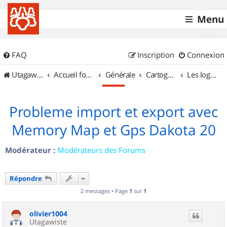
Menu
FAQ
Inscription
Connexion
UtagawaVTT (Randos VTT et VTTAE avec traces GPS)
Accueil forum
Générale
Cartographie et GPS
Les logiciels
Probleme import et export avec
Memory Map et Gps Dakota 20
Modérateur :
Modérateurs des Forums
Répondre
2 messages • Page
1
sur
1
olivier1004
Utagawiste