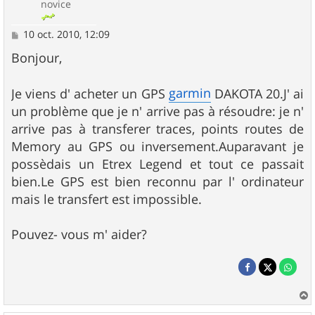
novice
M
10 oct. 2010, 12:09
e
s
Bonjour,
s
a
g
garmin
Je viens d' acheter un GPS
DAKOTA 20.J' ai
e
un problème que je n' arrive pas à résoudre: je n'
arrive pas à transferer traces, points routes de
Memory au GPS ou inversement.Auparavant je
possèdais un Etrex Legend et tout ce passait
bien.Le GPS est bien reconnu par l' ordinateur
mais le transfert est impossible.
Pouvez- vous m' aider?
a