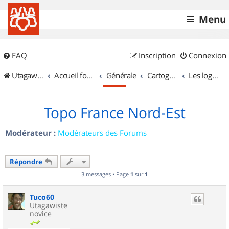
Menu
FAQ
Inscription
Connexion
UtagawaVTT (Randos VTT et VTTAE avec traces GPS)
Accueil forum
Générale
Cartographie et GPS
Les logiciels
Topo France Nord-Est
Modérateur :
Modérateurs des Forums
Répondre
3 messages • Page
1
sur
1
Tuco60
Utagawiste
novice