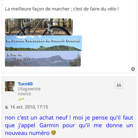
La meilleure façon de marcher ; c'est de faire du vélo !
a
u
Tuco60
t
Utagawiste
novice
M
16 oct. 2010, 17:15
e
s
non c'est un achat neuf ! moi je pense qu'il faut
s
que j'appel Garmin pour qu'il me donne un
a
g
nouveau numéro
e