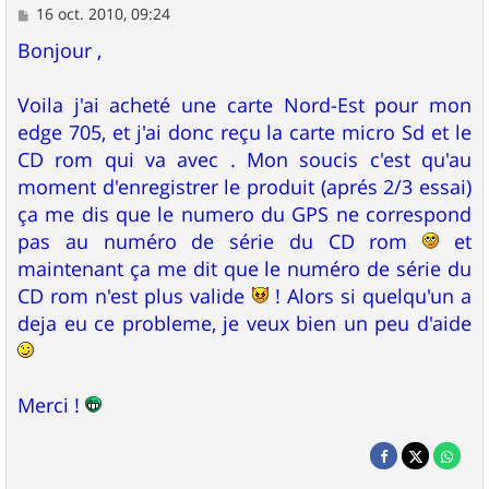
M
16 oct. 2010, 09:24
e
s
Bonjour ,
s
a
g
Voila j'ai acheté une carte Nord-Est pour mon
e
edge 705, et j'ai donc reçu la carte micro Sd et le
CD rom qui va avec . Mon soucis c'est qu'au
moment d'enregistrer le produit (aprés 2/3 essai)
ça me dis que le numero du GPS ne correspond
pas au numéro de série du CD rom
et
maintenant ça me dit que le numéro de série du
CD rom n'est plus valide
! Alors si quelqu'un a
deja eu ce probleme, je veux bien un peu d'aide
Merci !