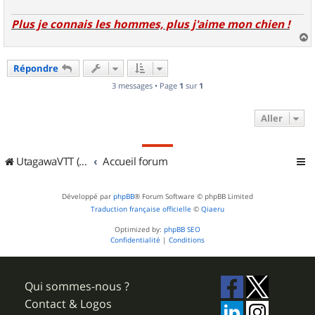
Plus je connais les hommes, plus j'aime mon chien !
a
u
Répondre
t
3 messages • Page
1
sur
1
Aller
UtagawaVTT (Randos VTT et VTTAE avec traces GPS)
Accueil forum
Développé par
phpBB
® Forum Software © phpBB Limited
Traduction française officielle
©
Qiaeru
Optimized by:
phpBB SEO
Confidentialité
|
Conditions
Qui sommes-nous ?
Contact & Logos