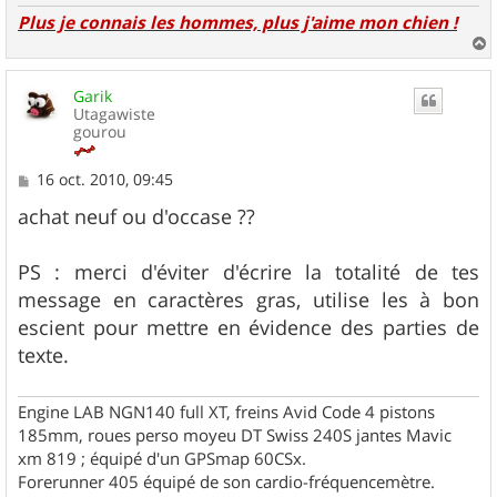
Plus je connais les hommes, plus j'aime mon chien !
a
u
Garik
t
Utagawiste
gourou
M
16 oct. 2010, 09:45
e
s
achat neuf ou d'occase ??
s
a
g
PS : merci d'éviter d'écrire la totalité de tes
e
message en caractères gras, utilise les à bon
escient pour mettre en évidence des parties de
texte.
Engine LAB NGN140 full XT, freins Avid Code 4 pistons
185mm, roues perso moyeu DT Swiss 240S jantes Mavic
xm 819 ; équipé d'un GPSmap 60CSx.
Forerunner 405 équipé de son cardio-fréquencemètre.