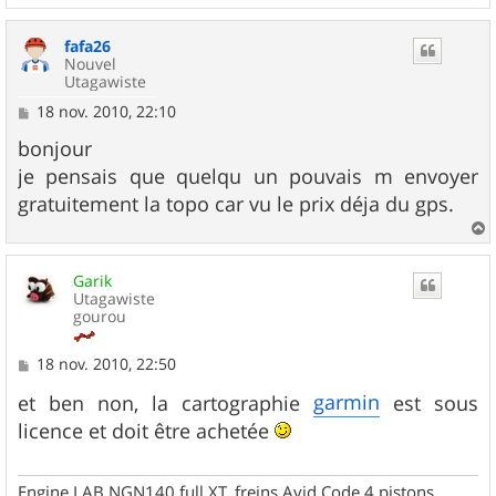
a
u
fafa26
t
Nouvel
Utagawiste
M
18 nov. 2010, 22:10
e
s
bonjour
s
je pensais que quelqu un pouvais m envoyer
a
g
gratuitement la topo car vu le prix déja du gps.
e
a
u
Garik
t
Utagawiste
gourou
M
18 nov. 2010, 22:50
e
s
garmin
et ben non, la cartographie
est sous
s
licence et doit être achetée
a
g
e
Engine LAB NGN140 full XT, freins Avid Code 4 pistons