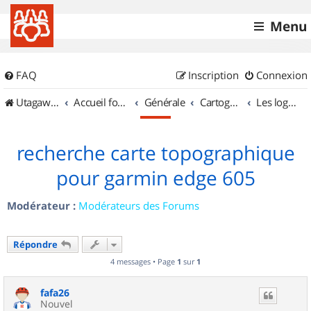
Menu
FAQ
Inscription
Connexion
UtagawaVTT (Randos VTT et VTTAE avec traces GPS)
Accueil forum
Générale
Cartographie et GPS
Les logiciels
recherche carte topographique
pour garmin edge 605
Modérateur :
Modérateurs des Forums
Répondre
4 messages • Page
1
sur
1
fafa26
Nouvel