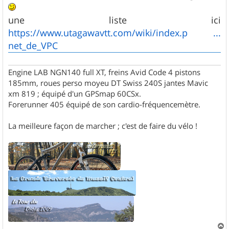
g
e
une liste ici
https://www.utagawavtt.com/wiki/index.p ...
net_de_VPC
Engine LAB NGN140 full XT, freins Avid Code 4 pistons
185mm, roues perso moyeu DT Swiss 240S jantes Mavic
xm 819 ; équipé d'un GPSmap 60CSx.
Forerunner 405 équipé de son cardio-fréquencemètre.
La meilleure façon de marcher ; c'est de faire du vélo !