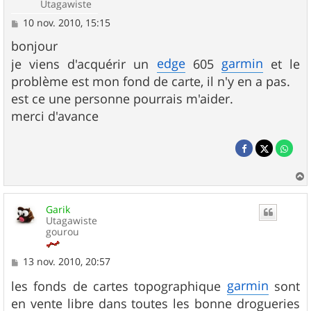
Utagawiste
M
10 nov. 2010, 15:15
e
s
bonjour
s
edge
garmin
je viens d'acquérir un
605
et le
a
g
problème est mon fond de carte, il n'y en a pas.
e
est ce une personne pourrais m'aider.
merci d'avance
a
u
Garik
t
Utagawiste
gourou
M
13 nov. 2010, 20:57
e
s
garmin
les fonds de cartes topographique
sont
s
en vente libre dans toutes les bonne drogueries
a