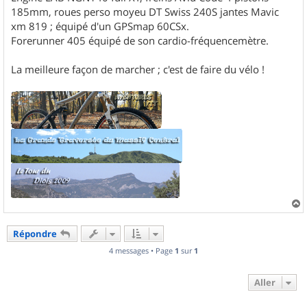
185mm, roues perso moyeu DT Swiss 240S jantes Mavic
xm 819 ; équipé d'un GPSmap 60CSx.
Forerunner 405 équipé de son cardio-fréquencemètre.
La meilleure façon de marcher ; c'est de faire du vélo !
a
u
Répondre
t
4 messages • Page
1
sur
1
Aller