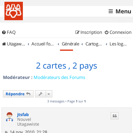
Menu
FAQ
Inscription
Connexion
UtagawaVTT (Randos VTT et VTTAE avec traces GPS)
Accueil forum
Générale
Cartographie et GPS
Les logiciels
2 cartes , 2 pays
Modérateur :
Modérateurs des Forums
Répondre
3 messages • Page
1
sur
1
jtsfab
Nouvel
Utagawiste
M
14 nov. 2010, 21:28