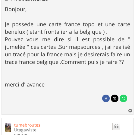
e
s
Bonjour,
s
a
g
Je possede une carte france topo et une carte
e
benelux ( etant frontalier a la belgique ) .
Pouvez vous me dire si il est possible de "
jumelée " ces cartes .Sur mapsources , j'ai realisé
un tracé pour la france mais je desirerais faire un
tracé france belgique .Comment puis je faire ??
merci d' avance
a
u
tumebroutes
t
Utagawiste
gourou