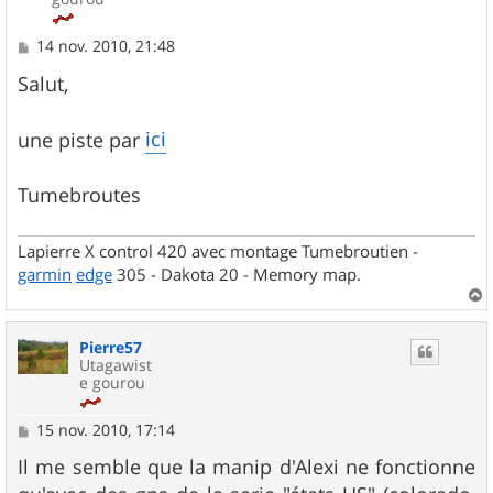
M
14 nov. 2010, 21:48
e
s
Salut,
s
a
g
ici
une piste par
e
Tumebroutes
Lapierre X control 420 avec montage Tumebroutien -
garmin
edge
305 - Dakota 20 - Memory map.
a
u
Pierre57
t
Utagawist
e gourou
M
15 nov. 2010, 17:14
e
s
Il me semble que la manip d'Alexi ne fonctionne
s