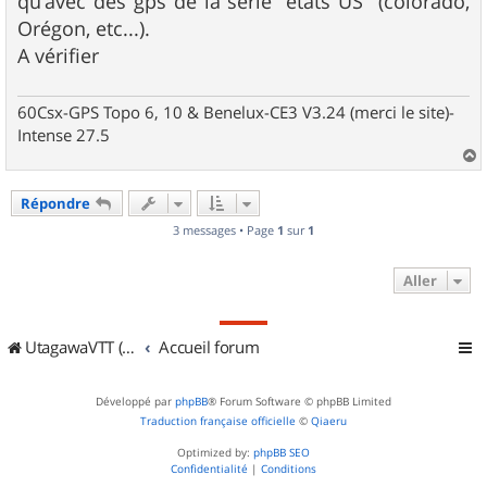
qu'avec des gps de la serie "états US" (colorado,
a
g
Orégon, etc...).
e
A vérifier
60Csx-GPS Topo 6, 10 & Benelux-CE3 V3.24 (merci le site)-
Intense 27.5
a
u
Répondre
t
3 messages • Page
1
sur
1
Aller
UtagawaVTT (Randos VTT et VTTAE avec traces GPS)
Accueil forum
Développé par
phpBB
® Forum Software © phpBB Limited
Traduction française officielle
©
Qiaeru
Optimized by:
phpBB SEO
Confidentialité
|
Conditions