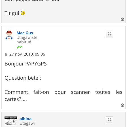
e
Titigui
a
u
Mac Gus
t
Utagawiste
habitué
M
27 nov. 2010, 09:06
e
s
Bonjour PAPYGPS
s
a
g
Question bête :
e
Comment fait-on pour scanner toutes les
cartes?....
a
u
albina
t
Utagawi