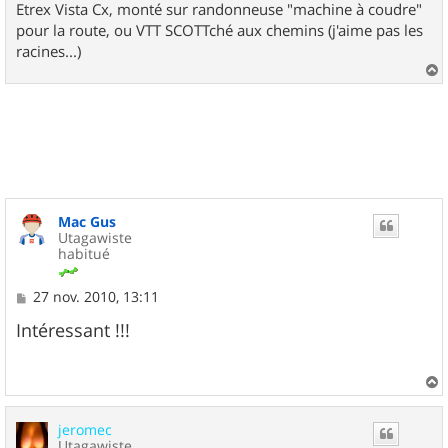
Etrex Vista Cx, monté sur randonneuse "machine à coudre"
pour la route, ou VTT SCOTTché aux chemins (j'aime pas les
racines...)
a
u
t
Mac Gus
Utagawiste
habitué
M
27 nov. 2010, 13:11
e
s
Intéressant !!!
s
a
g
e
a
u
jeromec
t
Utagawiste