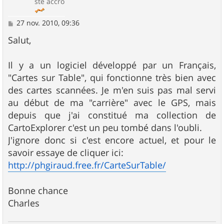
ste accro
M
27 nov. 2010, 09:36
e
s
Salut,
s
a
g
Il y a un logiciel développé par un Français,
e
"Cartes sur Table", qui fonctionne très bien avec
des cartes scannées. Je m'en suis pas mal servi
au début de ma "carrière" avec le GPS, mais
depuis que j'ai constitué ma collection de
CartoExplorer c'est un peu tombé dans l'oubli.
J'ignore donc si c'est encore actuel, et pour le
savoir essaye de cliquer ici:
http://phgiraud.free.fr/CarteSurTable/
Bonne chance
Charles