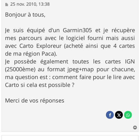
M
25 nov. 2010, 13:38
e
s
Bonjour à tous,
s
a
g
Je suis équipé d'un Garmin305 et je récupère
e
mes parcours avec le logiciel fourni mais aussi
avec Carto Exploreur (acheté ainsi que 4 cartes
de ma région Paca).
Je possède également toutes les cartes IGN
(25000ème) au format jpeg+map pour chacune,
ma question est : comment faire pour le lire avec
Carto si cela est possible ?
Merci de vos réponses
a
u