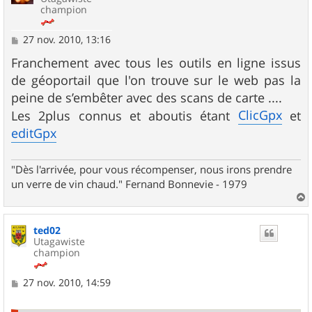
champion
M
27 nov. 2010, 13:16
e
s
Franchement avec tous les outils en ligne issus
s
de géoportail que l'on trouve sur le web pas la
a
g
peine de s’embêter avec des scans de carte ....
e
ClicGpx
Les 2plus connus et aboutis étant
et
editGpx
"Dès l'arrivée, pour vous récompenser, nous irons prendre
un verre de vin chaud." Fernand Bonnevie - 1979
a
u
ted02
t
Utagawiste
champion
M
27 nov. 2010, 14:59
e
s