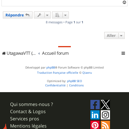
a
u
Répondre
t
8 messages • Page
1
sur
1
Aller
UtagawaVTT (Randos VTT et VTTAE avec traces GPS)
Accueil forum
Développé par
phpBB
® Forum Software © phpBB Limited
Traduction française officielle
©
Qiaeru
Optimized by:
phpBB SEO
Confidentialité
|
Conditions
Qui sommes-nous ?
Contact & Logos
Services pros
Mentions légales