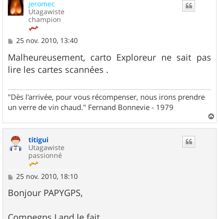
jeromec
t
Utagawiste
champion
M
25 nov. 2010, 13:40
e
s
Malheureusement, carto Exploreur ne sait pas
s
lire les cartes scannées .
a
g
e
"Dès l'arrivée, pour vous récompenser, nous irons prendre
un verre de vin chaud." Fernand Bonnevie - 1979
a
u
titigui
t
Utagawiste
passionné
M
25 nov. 2010, 18:10
e
s
Bonjour PAPYGPS,
s
a
g
Compegps Land le fait.