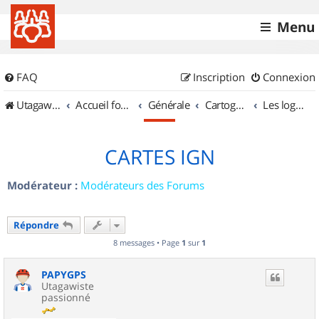
Menu
FAQ
Inscription
Connexion
UtagawaVTT (Randos VTT et VTTAE avec traces GPS)
Accueil forum
Générale
Cartographie et GPS
Les logiciels
CARTES IGN
Modérateur :
Modérateurs des Forums
Répondre
8 messages • Page
1
sur
1
PAPYGPS
Utagawiste
passionné