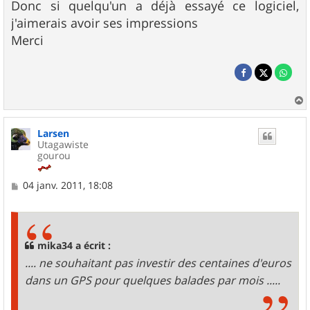
Donc si quelqu'un a déjà essayé ce logiciel,
j'aimerais avoir ses impressions
Merci
a
u
Larsen
t
Utagawiste
gourou
M
04 janv. 2011, 18:08
e
s
s
a
g
mika34 a écrit :
e
.... ne souhaitant pas investir des centaines d'euros
dans un GPS pour quelques balades par mois .....