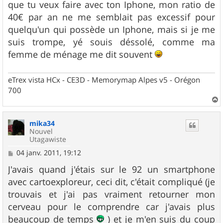
que tu veux faire avec ton Iphone, mon ratio de
40€ par an ne me semblait pas excessif pour
quelqu'un qui possède un Iphone, mais si je me
suis trompe, yé souis déssolé, comme ma
femme de ménage me dit souvent
eTrex vista HCx - CE3D - Memorymap Alpes v5 - Orégon
700
a
u
mika34
t
Nouvel
Utagawiste
M
04 janv. 2011, 19:12
e
s
J'avais quand j'étais sur le 92 un smartphone
s
avec cartoexploreur, ceci dit, c'était compliqué (je
a
g
trouvais et j'ai pas vraiment retourner mon
e
cerveau pour le comprendre car j'avais plus
beaucoup de temps
) et je m'en suis du coup