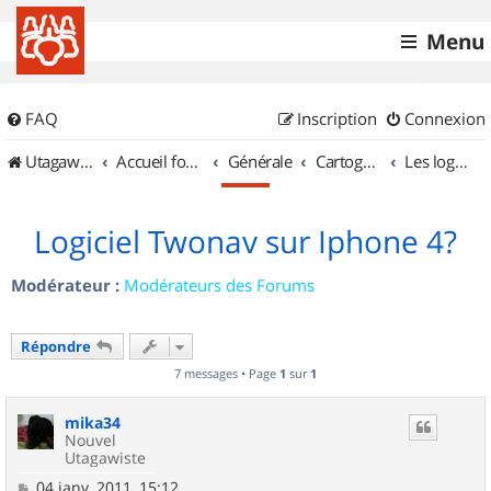
Menu
FAQ
Inscription
Connexion
UtagawaVTT (Randos VTT et VTTAE avec traces GPS)
Accueil forum
Générale
Cartographie et GPS
Les logiciels
Logiciel Twonav sur Iphone 4?
Modérateur :
Modérateurs des Forums
Répondre
7 messages • Page
1
sur
1
mika34
Nouvel
Utagawiste
M
04 janv. 2011, 15:12