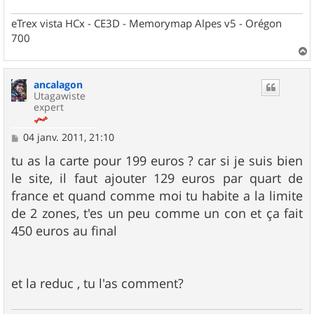
eTrex vista HCx - CE3D - Memorymap Alpes v5 - Orégon
700
a
u
ancalagon
t
Utagawiste
expert
M
04 janv. 2011, 21:10
e
s
tu as la carte pour 199 euros ? car si je suis bien
s
le site, il faut ajouter 129 euros par quart de
a
g
france et quand comme moi tu habite a la limite
e
de 2 zones, t'es un peu comme un con et ça fait
450 euros au final
et la reduc , tu l'as comment?