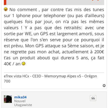
No comment , par contre t'as mis des tunes
sur 1 Iphone pour telephoner (ou pas d'ailleurs)
quelques fois par jour, on n'a pas les mêmes
valeurs ! Y a pas que des retraités: avec une
sortie par WE, un GPS est largement amorti, sous
réserve que l'on s'en serve pour ce pourquoi il
est prévu. Mon GPS attaque sa 5ème saison, et je
ne regrette pas mon achat, actuellement à 200€
t'as un produit abouti qui durera 5 ans, ça fait
40€ / an
eTrex vista HCx - CE3D - Memorymap Alpes v5 - Orégon
700
a
u
mika34
t
Nouvel
Utagawiste