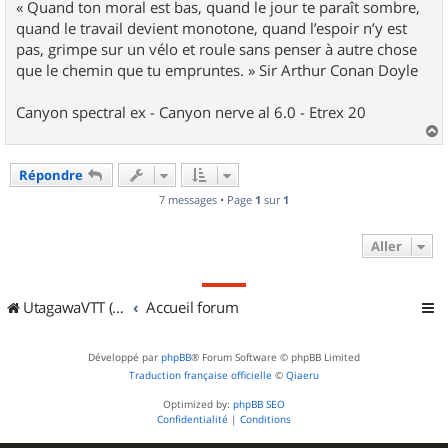
« Quand ton moral est bas, quand le jour te paraît sombre,
quand le travail devient monotone, quand l’espoir n’y est
pas, grimpe sur un vélo et roule sans penser à autre chose
que le chemin que tu empruntes. » Sir Arthur Conan Doyle
Canyon spectral ex - Canyon nerve al 6.0 - Etrex 20
a
u
Répondre
t
7 messages • Page
1
sur
1
Aller
UtagawaVTT (Randos VTT et VTTAE avec traces GPS)
Accueil forum
Développé par
phpBB
® Forum Software © phpBB Limited
Traduction française officielle
©
Qiaeru
Optimized by:
phpBB SEO
Confidentialité
|
Conditions