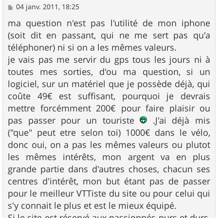
M
04 janv. 2011, 18:25
e
s
ma question n'est pas l'utilité de mon iphone
s
(soit dit en passant, qui ne me sert pas qu'a
a
g
téléphoner) ni si on a les mêmes valeurs.
e
je vais pas me servir du gps tous les jours ni à
toutes mes sorties, d'ou ma question, si un
logiciel, sur un matériel que je possède déjà, qui
coûte 49€ est suffisant, pourquoi je devrais
mettre forcémment 200€ pour faire plaisir ou
pas passer pour un touriste
.J'ai déjà mis
("que" peut etre selon toi) 1000€ dans le vélo,
donc oui, on a pas les mêmes valeurs ou plutot
les mêmes intérêts, mon argent va en plus
grande partie dans d'autres choses, chacun ses
centres d'intérêt, mon but étant pas de passer
pour le meilleur VTTiste du site ou pour celui qui
s'y connait le plus et est le mieux équipé.
Si le site est réservé aux passionnés purs et durs,