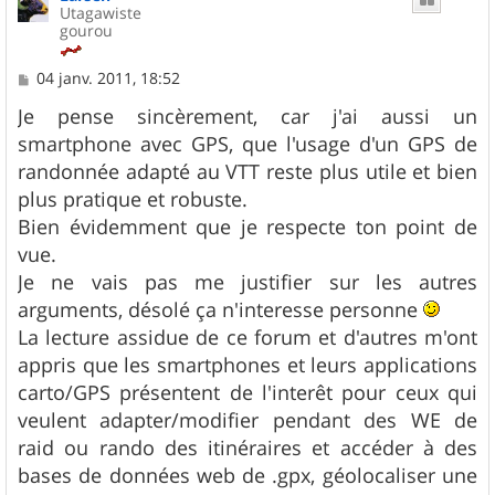
Utagawiste
gourou
M
04 janv. 2011, 18:52
e
s
Je pense sincèrement, car j'ai aussi un
s
smartphone avec GPS, que l'usage d'un GPS de
a
g
randonnée adapté au VTT reste plus utile et bien
e
plus pratique et robuste.
Bien évidemment que je respecte ton point de
vue.
Je ne vais pas me justifier sur les autres
arguments, désolé ça n'interesse personne
La lecture assidue de ce forum et d'autres m'ont
appris que les smartphones et leurs applications
carto/GPS présentent de l'interêt pour ceux qui
veulent adapter/modifier pendant des WE de
raid ou rando des itinéraires et accéder à des
bases de données web de .gpx, géolocaliser une