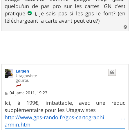
quelqu'un de pas pro sur les cartes iGN c'est
pratique
), je sais pas si les gps le font? (en
téléchargeant la carte avant peut etre?)
a
u
t
Larsen
Utagawiste
gourou
M
04 janv. 2011, 19:23
e
s
Ici, à 199€, imbattable, avec une réduc
s
supplémentaire pour les Utagawistes
a
g
http://www.gps-rando.fr/gps-cartographi ...
e
armin.html