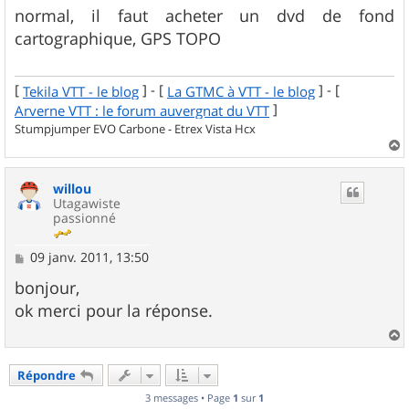
s
normal, il faut acheter un dvd de fond
s
cartographique, GPS TOPO
a
g
e
[
] - [
] - [
Tekila VTT - le blog
La GTMC à VTT - le blog
]
Arverne VTT : le forum auvergnat du VTT
Stumpjumper EVO Carbone - Etrex Vista Hcx
a
u
willou
t
Utagawiste
passionné
M
09 janv. 2011, 13:50
e
s
bonjour,
s
ok merci pour la réponse.
a
g
e
a
u
Répondre
t
3 messages • Page
1
sur
1