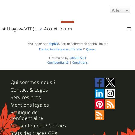
Aller
UtagawaVTT (Randos VTT et VTTAE avec traces GPS)
Accueil forum
Développé par
phpBB
® Forum Software © phpBB Limited
Traduction française officielle
©
Qiaeru
Optimized by:
phpBB SEO
Confidentialité
|
Conditions
Qui sommes-nous ?
Contact & Logos
Services pros
Mentions légales
Politique de
confidentialité
Consentement / Cookies
Stats des traces GPX