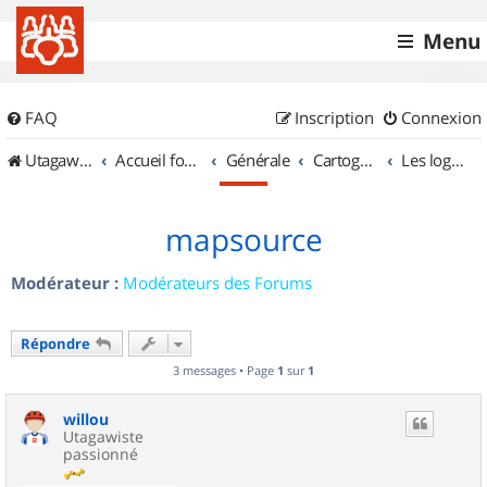
Menu
FAQ
Inscription
Connexion
UtagawaVTT (Randos VTT et VTTAE avec traces GPS)
Accueil forum
Générale
Cartographie et GPS
Les logiciels
mapsource
Modérateur :
Modérateurs des Forums
Répondre
3 messages • Page
1
sur
1
willou
Utagawiste
passionné