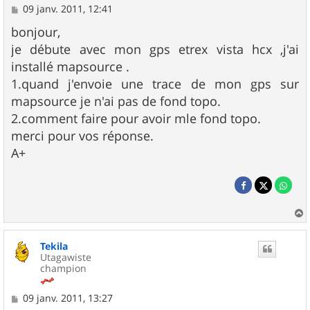
M
09 janv. 2011, 12:41
e
s
bonjour,
s
je débute avec mon gps etrex vista hcx ,j'ai
a
g
installé mapsource .
e
1.quand j'envoie une trace de mon gps sur
mapsource je n'ai pas de fond topo.
2.comment faire pour avoir mle fond topo.
merci pour vos réponse.
A+
a
u
Tekila
t
Utagawiste
champion
M
09 janv. 2011, 13:27
e