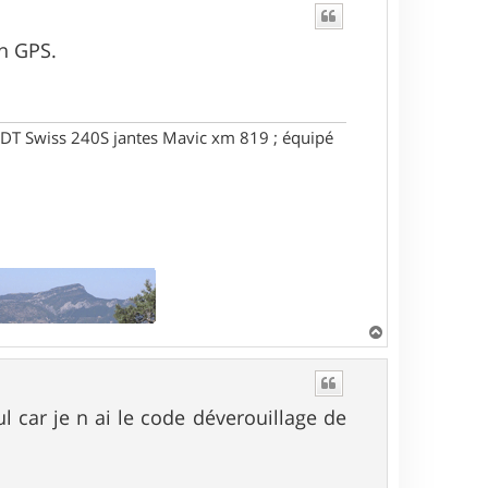
on GPS.
DT Swiss 240S jantes Mavic xm 819 ; équipé
H
a
u
t
ul car je n ai le code déverouillage de