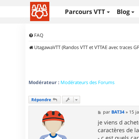
Parcours VTT
Blog
FAQ
UtagawaVTT (Randos VTT et VTTAE avec traces GP
Modérateur :
Modérateurs des Forums
Répondre
M
par
BAT34
»
15 j
e
s
je viens d ache
s
caractères de la
a
g
- c est quels ca