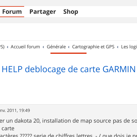
Forum
Partager
Shop
S)
Accueil forum
Générale
Cartographie et GPS
Les logi
HELP deblocage de carte GARMIN
anv. 2011, 19:49
ter un dakota 20, installation de map source pas de so
 carte
ractères ????? serie de chiffres lettres, - / que dois 