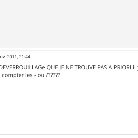
anv. 2011, 21:44
DEVERROUILLAGe QUE JE NE TROUVE PAS A PRIORI il y a
s compter les - ou /?????