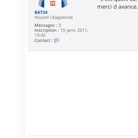
e
merci d avance.
BAT34
Nouvel Utagawiste
Messages :
3
Inscription :
15 janv. 2011,
19:42
C
Contact :
o
n
t
a
c
t
e
r
B
A
T
3
4