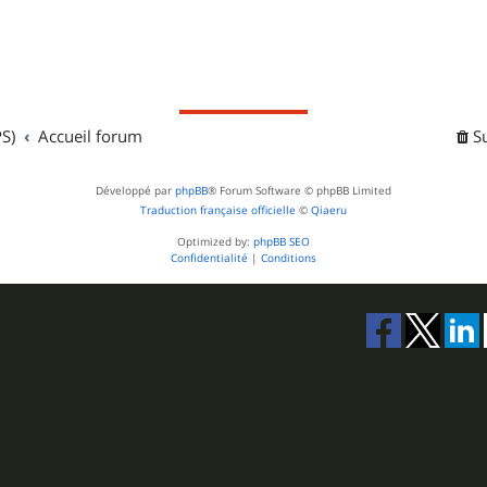
S)
Accueil forum
S
Développé par
phpBB
® Forum Software © phpBB Limited
Traduction française officielle
©
Qiaeru
Optimized by:
phpBB SEO
Confidentialité
|
Conditions