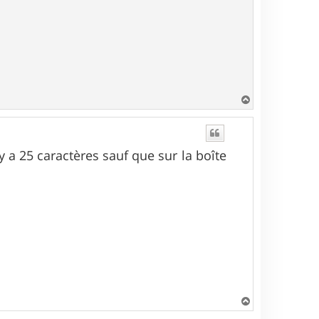
H
a
u
t
 25 caractères sauf que sur la boîte
H
a