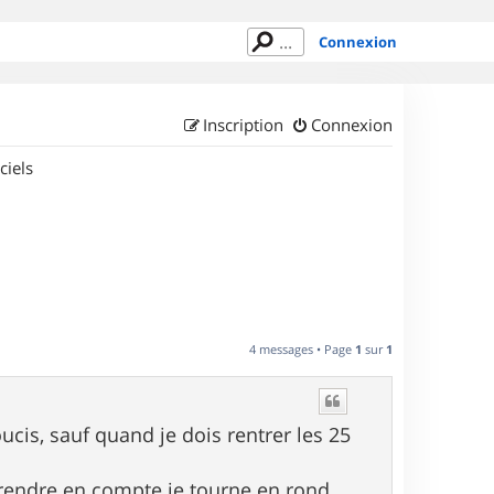
Connexion
Inscription
Connexion
ciels
4 messages • Page
1
sur
1
ucis, sauf quand je dois rentrer les 25
je prendre en compte je tourne en rond