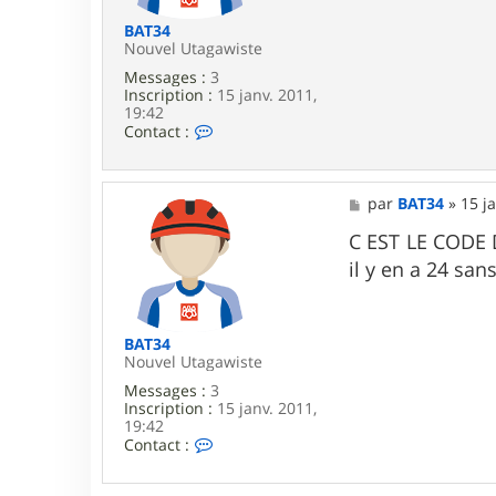
k
BAT34
Nouvel Utagawiste
Messages :
3
Inscription :
15 janv. 2011,
19:42
C
Contact :
o
n
t
a
M
par
BAT34
»
15 j
c
e
t
s
C EST LE CODE 
e
s
il y en a 24 san
r
a
B
g
A
e
T
3
BAT34
4
Nouvel Utagawiste
Messages :
3
Inscription :
15 janv. 2011,
19:42
C
Contact :
o
n
t