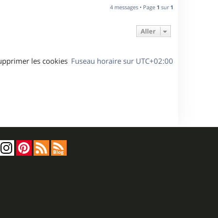
u
4 messages • Page
1
sur
1
t
Aller
upprimer les cookies
Fuseau horaire sur
UTC+02:00