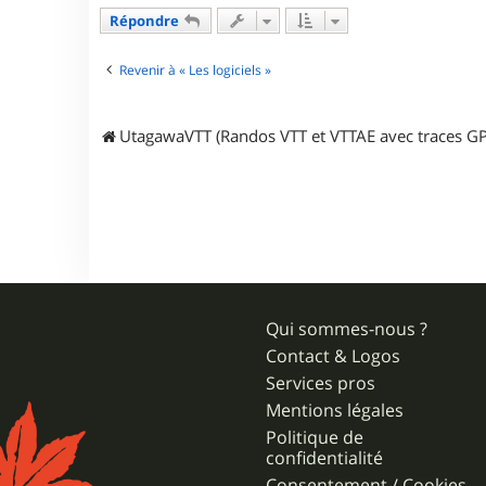
a
Répondre
c
t
e
Revenir à « Les logiciels »
r
B
A
UtagawaVTT (Randos VTT et VTTAE avec traces GP
T
3
4
Qui sommes-nous ?
Contact & Logos
Services pros
Mentions légales
Politique de
confidentialité
Consentement / Cookies