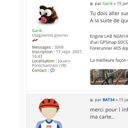
M
par
Garik
»
15 ja
e
s
Tu dois aller sur
s
A la suite de qu
a
g
Garik
e
Utagawiste gourou
Engine LAB NGN140 
d'un GPSmap 60CS
Messages :
3068
Forerunner 405 éq
Inscription :
17 sept. 2007,
16:43
La meilleure façon d
Localisation :
Jouars-
Pontchartrain (78)
C
Contact :
o
n
t
a
c
t
M
par
BAT34
»
15 j
e
e
r
s
merci pour l inf
G
s
a
ma carte..
a
r
g
i
e