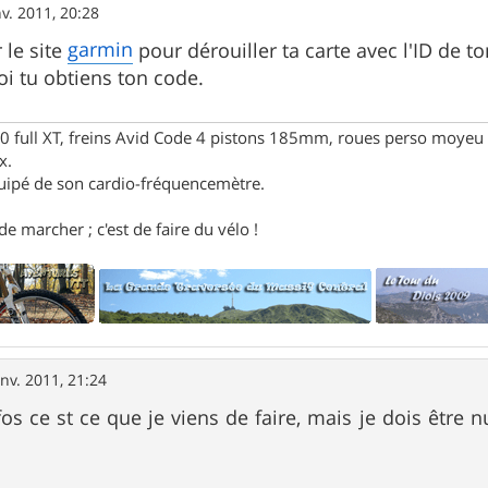
nv. 2011, 20:28
garmin
 le site
pour dérouiller ta carte avec l'ID de t
oi tu obtiens ton code.
full XT, freins Avid Code 4 pistons 185mm, roues perso moyeu 
x.
uipé de son cardio-fréquencemètre.
e marcher ; c'est de faire du vélo !
anv. 2011, 21:24
os ce st ce que je viens de faire, mais je dois être n