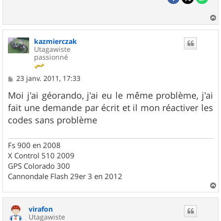
a
u
kazmierczak
t
Utagawiste
passionné
M
23 janv. 2011, 17:33
e
s
Moi j'ai géorando, j'ai eu le même problème, j'ai
s
fait une demande par écrit et il mon réactiver les
a
g
codes sans problème
e
Fs 900 en 2008
X Control 510 2009
GPS Colorado 300
Cannondale Flash 29er 3 en 2012
a
u
virafon
t
Utagawiste