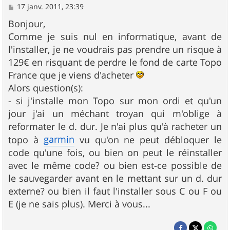
M
17 janv. 2011, 23:39
e
s
Bonjour,
s
Comme je suis nul en informatique, avant de
a
g
l'installer, je ne voudrais pas prendre un risque à
e
129€ en risquant de perdre le fond de carte Topo
France que je viens d'acheter
Alors question(s):
- si j'installe mon Topo sur mon ordi et qu'un
jour j'ai un méchant troyan qui m'oblige à
reformater le d. dur. Je n'ai plus qu'à racheter un
garmin
topo à
vu qu'on ne peut débloquer le
code qu'une fois, ou bien on peut le réinstaller
avec le même code? ou bien est-ce possible de
le sauvegarder avant en le mettant sur un d. dur
externe? ou bien il faut l'installer sous C ou F ou
E (je ne sais plus). Merci à vous...