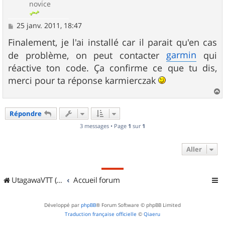
novice
M
25 janv. 2011, 18:47
e
s
Finalement, je l'ai installé car il parait qu'en cas
s
garmin
de problème, on peut contacter
qui
a
g
réactive ton code. Ça confirme ce que tu dis,
e
merci pour ta réponse karmierczak
a
u
Répondre
t
3 messages • Page
1
sur
1
Aller
UtagawaVTT (Randos VTT et VTTAE avec traces GPS)
Accueil forum
Développé par
phpBB
® Forum Software © phpBB Limited
Traduction française officielle
©
Qiaeru