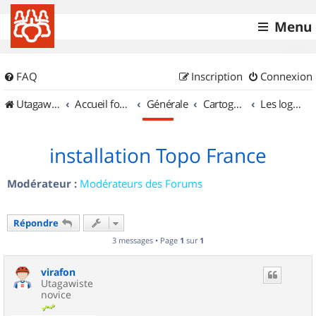
Menu
FAQ
Inscription
Connexion
UtagawaVTT (Randos VTT et VTTAE avec traces GPS)
Accueil forum
Générale
Cartographie et GPS
Les logiciels
installation Topo France
Modérateur :
Modérateurs des Forums
Répondre
3 messages • Page
1
sur
1
virafon
Utagawiste
novice