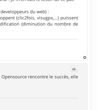
x developpeurs du web) :
ppent (clic2fois, visugpx,...) puissent
modification (diminution du nombre de
H
a
u
t
u Opensource rencontre le succès, elle