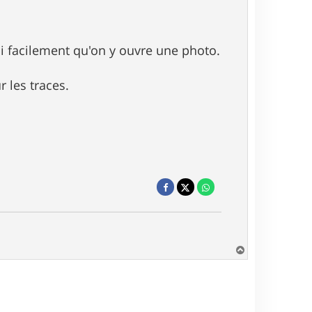
si facilement qu'on y ouvre une photo.
r les traces.
H
a
u
t