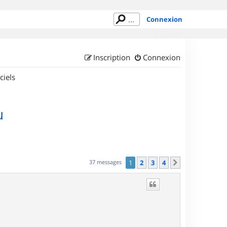
Connexion
Inscription
Connexion
ciels
u
37 messages
1
2
3
4
Suivant