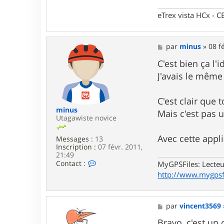
n
t
eTrex vista HCx -
a
c
t
e
M
par
minus
»
08 f
r
e
L
s
C'est bien ça l'i
a
s
J'avais le même
r
a
s
g
e
e
C'est clair que
n
minus
Mais c'est pas u
Utagawiste novice
Avec cette appli
Messages :
13
Inscription :
07 févr. 2011,
21:49
C
Contact :
MyGPSFiles: Lecteu
o
http://www.mygpsf
n
t
a
c
M
par
vincent3569
t
e
e
s
Bravo, c'est un 