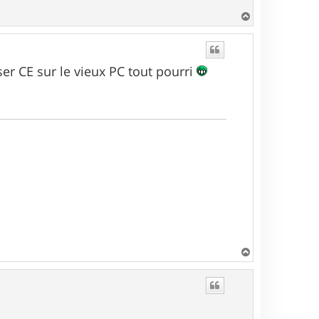
H
a
u
t
ser CE sur le vieux PC tout pourri
H
a
u
t