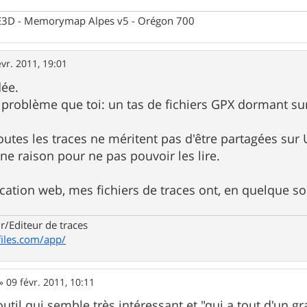
 CE3D - Memorymap Alpes v5 - Orégon 700
évr. 2011, 19:01
dée.
 problème que toi: un tas de fichiers GPX dormant s
 toutes les traces ne méritent pas d'être partagées su
ne raison pour ne pas pouvoir les lire.
cation web, mes fichiers de traces ont, en quelque sorte
r/Editeur de traces
iles.com/app/
»
09 févr. 2011, 10:11
outil qui semble très intéressant et "qui a tout d'un gr