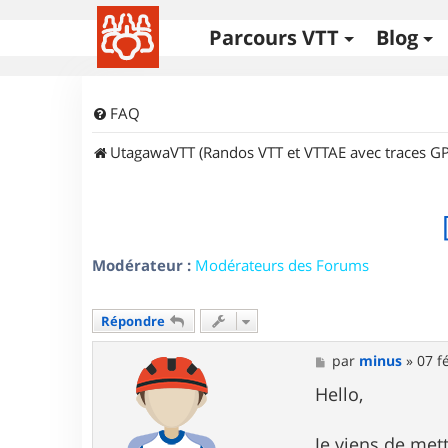
Parcours VTT
Blog
FAQ
UtagawaVTT (Randos VTT et VTTAE avec traces GP
Modérateur :
Modérateurs des Forums
Répondre
M
par
minus
»
07 f
e
s
Hello,
s
a
g
Je viens de mett