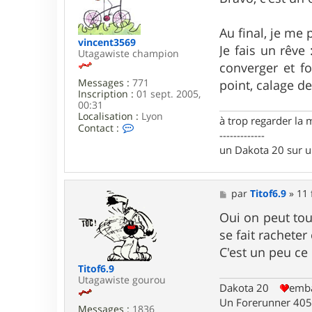
r
s
m
a
i
g
Au final, je me
n
e
vincent3569
u
Je fais un rêve 
Utagawiste champion
s
converger et fo
Messages :
771
point, calage des
Inscription :
01 sept. 2005,
00:31
Localisation :
Lyon
à trop regarder la 
C
Contact :
-------------
o
n
un Dakota 20 sur 
t
a
c
M
t
par
Titof6.9
»
11 
e
e
s
Oui on peut tou
r
s
v
se fait racheter
a
i
g
n
C'est un peu ce
e
c
Titof6.9
e
Utagawiste gourou
n
Dakota 20
emba
t
Un Forerunner 405 
3
Messages :
1836