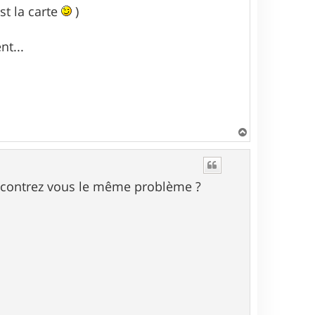
st la carte
)
nt...
H
a
u
t
rencontrez vous le même problème ?