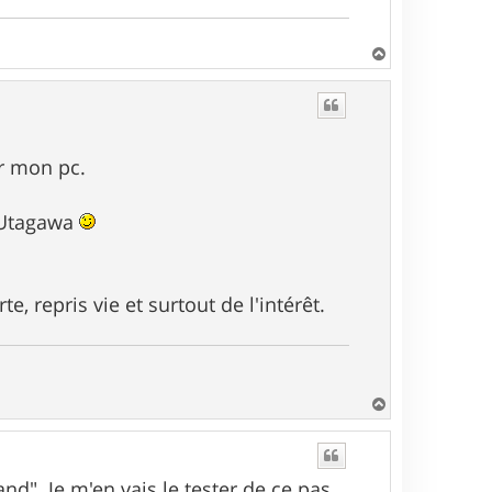
H
a
u
t
ur mon pc.
r Utagawa
, repris vie et surtout de l'intérêt.
H
a
u
t
and". Je m'en vais le tester de ce pas