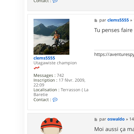
Contact :
o
n
t
a
M
par
clems5555
»
c
e
t
s
Tu penses faire 
e
s
r
a
j
g
m
e
w
https://aventures
t
clems5555
y
Utagawiste champion
l
e
Messages :
742
r
Inscription :
17 févr. 2009,
22:09
Localisation :
Terrasson ( La
Baretie
C
Contact :
o
n
t
a
M
par
oswaldo
»
14
c
e
t
s
Moi aussi ça mar
e
s