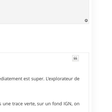
H
a
u
t
médiatement est super. L'explorateur de
is une trace verte, sur un fond IGN, on