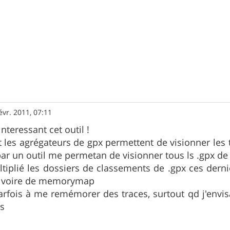
évr. 2011, 07:11
nteressant cet outil !
t les agrégateurs de gpx permettent de visionner les t
par un outil me permetan de visionner tous ls .gpx d
multiplié les dossiers de classements de .gpx ces der
o, voire de memorymap
parfois à me remémorer des traces, surtout qd j'envi
es