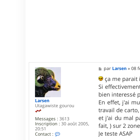
M
par
Larsen
»
08 f
e
s
ça me parait i
s
Si effectivemen
a
g
bien interessé 
e
Larsen
En effet, j'ai 
Utagawiste gourou
travail de cart
et j'ai du mal 
Messages :
3613
Inscription :
30 août 2005,
fait, ) sur 2 zon
20:51
Je teste ASAP
C
Contact :
o