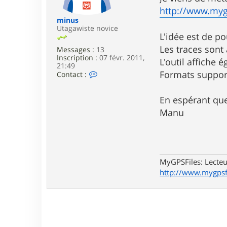
e
http://www.myg
minus
Utagawiste novice
L'idée est de p
Les traces sont
Messages :
13
Inscription :
07 févr. 2011,
L'outil affiche 
21:49
C
Formats support
Contact :
o
n
t
En espérant que
a
Manu
c
t
e
r
m
i
MyGPSFiles: Lecteu
n
u
http://www.mygpsf
s