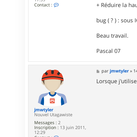
+ Réduire la hau
C
Contact :
o
n
t
bug ( ? ) : sous
a
c
t
Beau travail.
e
r
P
Pascal 07
a
s
c
a
M
par
jmwtyler
»
1
l
e
0
s
Lorsque j'utili
7
s
a
g
e
jmwtyler
Nouvel Utagawiste
Messages :
2
Inscription :
13 juin 2011,
12:29
C