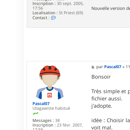
5
Inscription :
30 sept. 2005,
6
Nouvelle version 
17:56
9
Localisation :
St Priest (69)
C
Contact :
o
n
t
a
c
t
e
r
T
i
M
par
Pascal07
»
11
t
e
o
s
Bonsoir
f
s
6
a
.
g
Très simple et p
9
e
fichier aussi.
Pascal07
j'adopte.
Utagawiste habitué
idée : Choisir l
Messages :
38
Inscription :
23 févr. 2007,
voit mal.
17:59