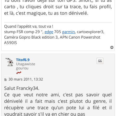
Tu dois l'avoir déjà sur ton GPS. Sinon;, si tu as
a
g
carto , tu cliques droit sur ta trace, tu fais profil,
e
et là, c'est magique, tu as ton dénivelé.
Quand l'appétit va, tout va !
stump FSR comp 29 ",
edge
705
garmin
, cartoexplorer3,
Camèra Gopro Black edition 3, APN Canon Powershot
A590IS
a
u
Titof6.9
t
Utagawiste
gourou
M
30 mars 2011, 13:32
e
s
Salut Francky34.
s
Ce que veut notre ami, c'est pas savoir quel
a
g
dénivelé il a fait mais c'est plutot du genre, il
e
récupère une trace qu'un pote lui a filé et il
voudrait savoir s'il va en chier ou pas