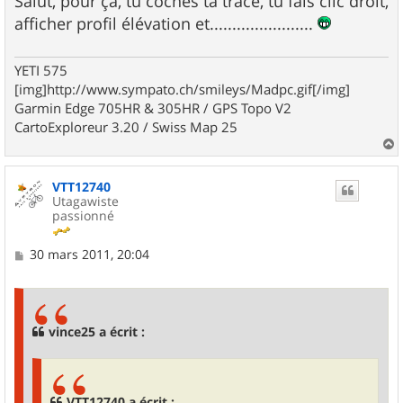
Salut, pour ça, tu coches ta trace, tu fais clic droit,
afficher profil élévation et.......................
YETI 575
[img]http://www.sympato.ch/smileys/Madpc.gif[/img]
Garmin Edge 705HR & 305HR / GPS Topo V2
CartoExploreur 3.20 / Swiss Map 25
a
u
VTT12740
t
Utagawiste
passionné
M
30 mars 2011, 20:04
e
s
s
a
g
vince25 a écrit :
e
VTT12740 a écrit :