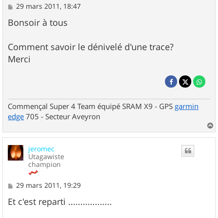
M
29 mars 2011, 18:47
e
s
Bonsoir à tous
s
a
g
Comment savoir le dénivelé d'une trace?
e
Merci
Commençal Super 4 Team équipé SRAM X9 - GPS
garmin
edge
705 - Secteur Aveyron
a
u
jeromec
t
Utagawiste
champion
M
29 mars 2011, 19:29
e
s
Et c'est reparti ..................
s
a