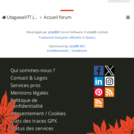
UtagawaVTT (Randos VTT et VTTAE avec traces GPS)
Accueil forum
Développé par
phpBB
® Forum Software © phpBB Limited
Traduction française officielle
©
Qiaeru
Optimized by:
phpBB SEO
Confidentialité
|
Conditions
Qui sommes-nous ?
Contact & Logos
Services pros
Mentions légales
Politique de
confidentialité
Consentement / Cookies
Stats des traces GPX
Status des services