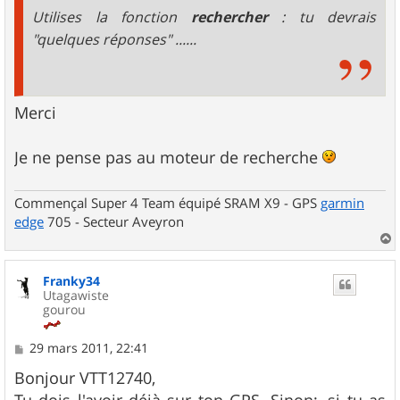
Utilises la fonction
rechercher
: tu devrais
"quelques réponses" ......
Merci
Je ne pense pas au moteur de recherche
Commençal Super 4 Team équipé SRAM X9 - GPS
garmin
edge
705 - Secteur Aveyron
a
u
Franky34
t
Utagawiste
gourou
M
29 mars 2011, 22:41
e
s
Bonjour VTT12740,
s