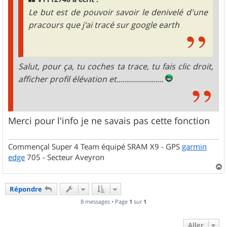
Le but est de pouvoir savoir le denivelé d'une
pracours que j'ai tracé sur google earth
Salut, pour ça, tu coches ta trace, tu fais clic droit,
afficher profil élévation et.......................
Merci pour l'info je ne savais pas cette fonction
Commençal Super 4 Team équipé SRAM X9 - GPS
garmin
edge
705 - Secteur Aveyron
a
u
Répondre
t
8 messages • Page
1
sur
1
Aller