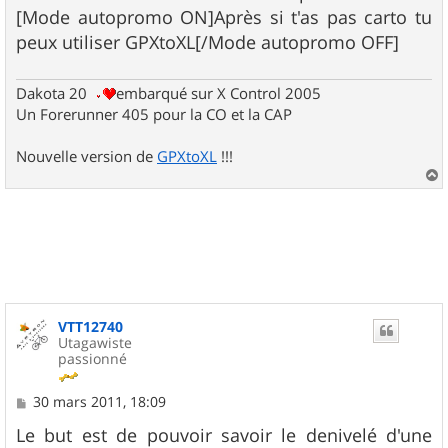
[Mode autopromo ON]Après si t'as pas carto tu
peux utiliser GPXtoXL[/Mode autopromo OFF]
Dakota 20
embarqué sur X Control 2005
Un Forerunner 405 pour la CO et la CAP
Nouvelle version de
GPXtoXL
!!!
a
u
t
VTT12740
Utagawiste
passionné
M
30 mars 2011, 18:09
e
s
Le but est de pouvoir savoir le denivelé d'une