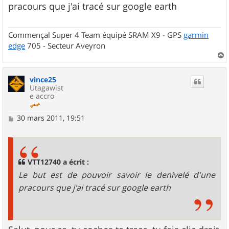
s
pracours que j'ai tracé sur google earth
a
g
e
Commençal Super 4 Team équipé SRAM X9 - GPS
garmin
edge
705 - Secteur Aveyron
a
u
vince25
t
Utagawist
e accro
M
30 mars 2011, 19:51
e
s
s
a
g
VTT12740 a écrit :
e
Le but est de pouvoir savoir le denivelé d'une
pracours que j'ai tracé sur google earth