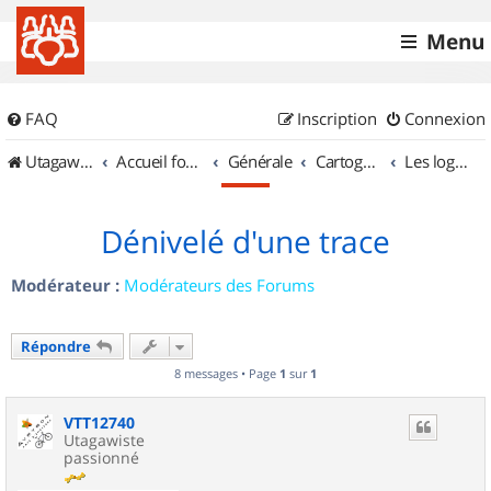
Menu
FAQ
Inscription
Connexion
UtagawaVTT (Randos VTT et VTTAE avec traces GPS)
Accueil forum
Générale
Cartographie et GPS
Les logiciels
Dénivelé d'une trace
Modérateur :
Modérateurs des Forums
Répondre
8 messages • Page
1
sur
1
VTT12740
Utagawiste
passionné