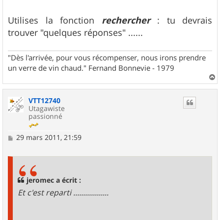
g
e
Utilises la fonction
rechercher
: tu devrais
trouver "quelques réponses" ......
"Dès l'arrivée, pour vous récompenser, nous irons prendre
un verre de vin chaud." Fernand Bonnevie - 1979
a
u
VTT12740
t
Utagawiste
passionné
M
29 mars 2011, 21:59
e
s
s
a
g
jeromec a écrit :
e
Et c'est reparti ..................