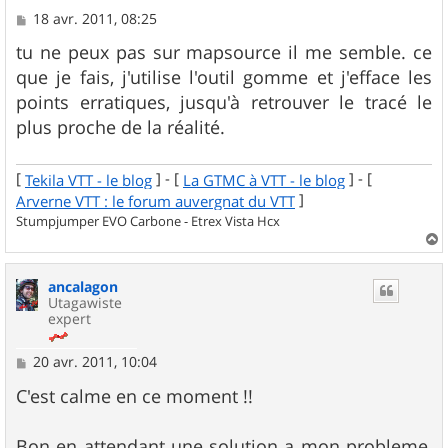
M
18 avr. 2011, 08:25
e
s
tu ne peux pas sur mapsource il me semble. ce
s
que je fais, j'utilise l'outil gomme et j'efface les
a
g
points erratiques, jusqu'à retrouver le tracé le
e
plus proche de la réalité.
[
] - [
] - [
Tekila VTT - le blog
La GTMC à VTT - le blog
]
Arverne VTT : le forum auvergnat du VTT
Stumpjumper EVO Carbone - Etrex Vista Hcx
a
u
ancalagon
t
Utagawiste
expert
M
20 avr. 2011, 10:04
e
s
C'est calme en ce moment !!
s
a
g
Bon en attendant une solution a mon probleme,