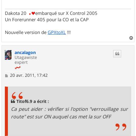
g
e
Dakota 20
embarqué sur X Control 2005
Un Forerunner 405 pour la CO et la CAP
Nouvelle version de
GPXtoXL
!!!
a
u
ancalagon
t
Utagawiste
expert
M
20 avr. 2011, 17:42
e
s
s
a
g
Titof6.9 a écrit :
e
Ca peut aider : vérifier si l'option "verrouillage sur
route" est sur ON auquel cas met la sur OFF