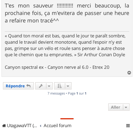
T'es mon sauveur !!!!!!!!!!! merci beaucoup, la
prochaine fois, ça m'evitera de passer une heure
a refaire mon tracé^^
« Quand ton moral est bas, quand le jour te paraît sombre,
quand le travail devient monotone, quand l’espoir n’y est
pas, grimpe sur un vélo et roule sans penser à autre chose
que le chemin que tu empruntes. » Sir Arthur Conan Doyle
Canyon spectral ex - Canyon nerve al 6.0 - Etrex 20
a
u
Répondre
t
7 messages • Page
1
sur
1
Aller
UtagawaVTT (Randos VTT et VTTAE avec traces GPS)
Accueil forum