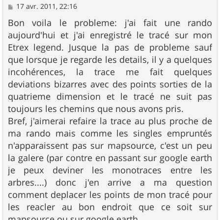
M
17 avr. 2011, 22:16
e
s
Bon voila le probleme: j'ai fait une rando
s
aujourd'hui et j'ai enregistré le tracé sur mon
a
g
Etrex legend. Jusque la pas de probleme sauf
e
que lorsque je regarde les details, il y a quelques
incohérences, la trace me fait quelques
deviations bizarres avec des points sorties de la
quatrieme dimension et le tracé ne suit pas
toujours les chemins que nous avons pris.
Bref, j'aimerai refaire la trace au plus proche de
ma rando mais comme les singles empruntés
n'apparaissent pas sur mapsource, c'est un peu
la galere (par contre en passant sur google earth
je peux deviner les monotraces entre les
arbres....) donc j'en arrive a ma question
comment deplacer les points de mon tracé pour
les reacler au bon endroit que ce soit sur
mapsource ou sur google earth.