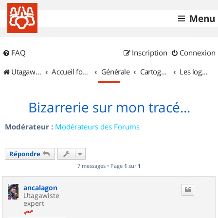
Menu
FAQ
Inscription
Connexion
UtagawaVTT (Randos VTT et VTTAE avec traces GPS)
Accueil forum
Générale
Cartographie et GPS
Les logiciels
Bizarrerie sur mon tracé...
Modérateur :
Modérateurs des Forums
Répondre
7 messages • Page
1
sur
1
ancalagon
Utagawiste
expert