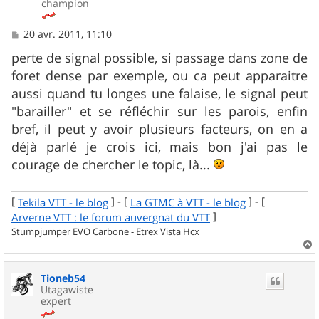
champion
M
20 avr. 2011, 11:10
e
s
perte de signal possible, si passage dans zone de
s
foret dense par exemple, ou ca peut apparaitre
a
g
aussi quand tu longes une falaise, le signal peut
e
"barailler" et se réfléchir sur les parois, enfin
bref, il peut y avoir plusieurs facteurs, on en a
déjà parlé je crois ici, mais bon j'ai pas le
courage de chercher le topic, là...
[
] - [
] - [
Tekila VTT - le blog
La GTMC à VTT - le blog
]
Arverne VTT : le forum auvergnat du VTT
Stumpjumper EVO Carbone - Etrex Vista Hcx
a
u
Tioneb54
t
Utagawiste
expert