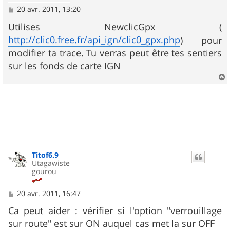
M
20 avr. 2011, 13:20
e
s
Utilises NewclicGpx (
s
http://clic0.free.fr/api_ign/clic0_gpx.php
) pour
a
g
modifier ta trace. Tu verras peut être tes sentiers
e
sur les fonds de carte IGN
a
u
t
Titof6.9
Utagawiste
gourou
M
20 avr. 2011, 16:47
e
s
Ca peut aider : vérifier si l'option "verrouillage
s
sur route" est sur ON auquel cas met la sur OFF
a