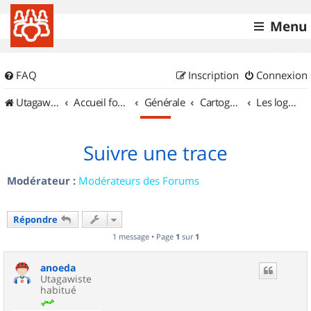
Menu
FAQ
Inscription
Connexion
UtagawaVTT (Randos VTT et VTTAE avec traces GPS)
Accueil forum
Générale
Cartographie et GPS
Les logiciels
Suivre une trace
Modérateur :
Modérateurs des Forums
Répondre
1 message • Page
1
sur
1
anoeda
Utagawiste
habitué