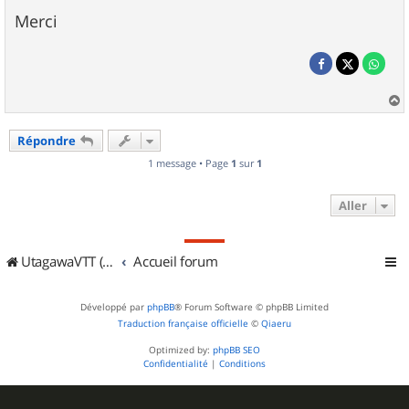
Merci
a
u
Répondre
t
1 message • Page
1
sur
1
Aller
UtagawaVTT (Randos VTT et VTTAE avec traces GPS)
Accueil forum
Développé par
phpBB
® Forum Software © phpBB Limited
Traduction française officielle
©
Qiaeru
Optimized by:
phpBB SEO
Confidentialité
|
Conditions