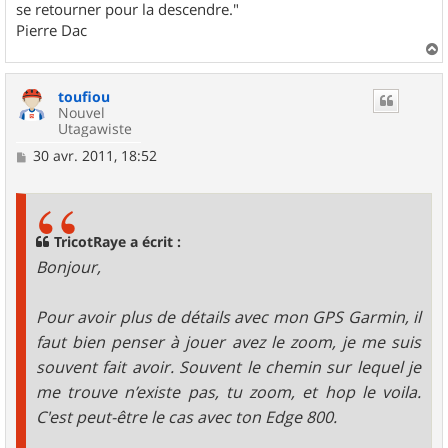
se retourner pour la descendre."
Pierre Dac
a
u
toufiou
t
Nouvel
Utagawiste
M
30 avr. 2011, 18:52
e
s
s
a
g
TricotRaye a écrit :
e
Bonjour,
Pour avoir plus de détails avec mon GPS Garmin, il
faut bien penser à jouer avez le zoom, je me suis
souvent fait avoir. Souvent le chemin sur lequel je
me trouve n’existe pas, tu zoom, et hop le voila.
C'est peut-être le cas avec ton Edge 800.