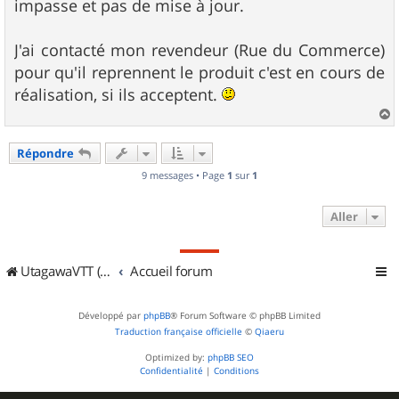
impasse et pas de mise à jour.
J'ai contacté mon revendeur (Rue du Commerce)
pour qu'il reprennent le produit c'est en cours de
réalisation, si ils acceptent.
a
u
Répondre
t
9 messages • Page
1
sur
1
Aller
UtagawaVTT (Randos VTT et VTTAE avec traces GPS)
Accueil forum
Développé par
phpBB
® Forum Software © phpBB Limited
Traduction française officielle
©
Qiaeru
Optimized by:
phpBB SEO
Confidentialité
|
Conditions