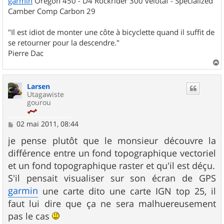
garmin
Oregon 450 - D4 Rockrider 300 velotaf - Specialized
Camber Comp Carbon 29
"Il est idiot de monter une côte à bicyclette quand il suffit de
se retourner pour la descendre."
Pierre Dac
a
u
Larsen
t
Utagawiste
gourou
M
02 mai 2011, 08:44
e
s
je pense plutôt que le monsieur découvre la
s
différence entre un fond topographique vectoriel
a
g
et un fond topographique raster et qu'il est déçu.
e
S'il pensait visualiser sur son écran de GPS
garmin
une carte dito une carte IGN top 25, il
faut lui dire que ça ne sera malhuereusement
pas le cas