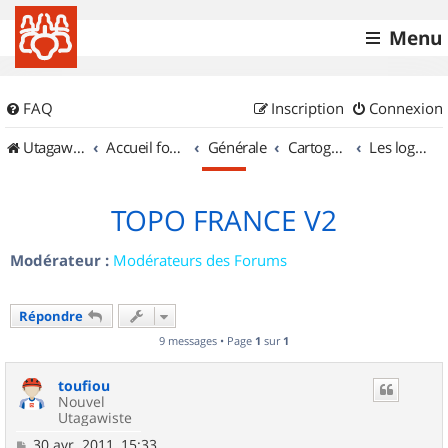
Menu
FAQ
Inscription
Connexion
UtagawaVTT (Randos VTT et VTTAE avec traces GPS)
Accueil forum
Générale
Cartographie et GPS
Les logiciels
TOPO FRANCE V2
Modérateur :
Modérateurs des Forums
Répondre
9 messages • Page
1
sur
1
toufiou
Nouvel
Utagawiste
M
30 avr. 2011, 15:33