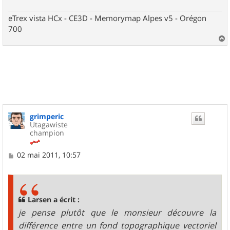
eTrex vista HCx - CE3D - Memorymap Alpes v5 - Orégon
700
a
u
t
grimperic
Utagawiste
champion
M
02 mai 2011, 10:57
e
s
s
a
g
Larsen a écrit :
e
je pense plutôt que le monsieur découvre la
différence entre un fond topographique vectoriel