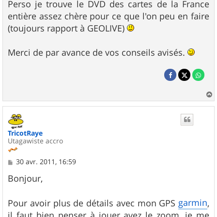
Perso je trouve le DVD des cartes de la France
entière assez chère pour ce que l'on peu en faire
(toujours rapport à GEOLIVE)
Merci de par avance de vos conseils avisés.
a
u
t
TricotRaye
Utagawiste accro
M
30 avr. 2011, 16:59
e
s
Bonjour,
s
a
g
garmin
Pour avoir plus de détails avec mon GPS
,
e
il faut bien penser à jouer avez le zoom, je me