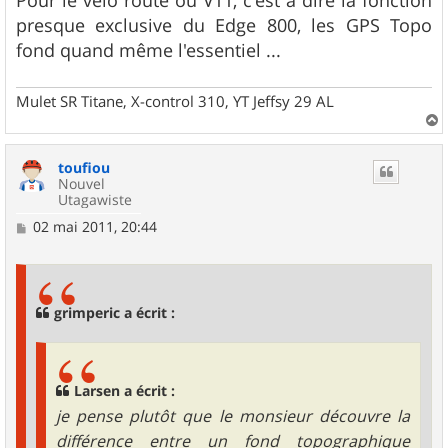
presque exclusive du Edge 800, les GPS Topo
fond quand même l'essentiel ...
Mulet SR Titane, X-control 310, YT Jeffsy 29 AL
a
u
toufiou
t
Nouvel
Utagawiste
M
02 mai 2011, 20:44
e
s
s
a
g
grimperic a écrit :
e
Larsen a écrit :
je pense plutôt que le monsieur découvre la
différence entre un fond topographique