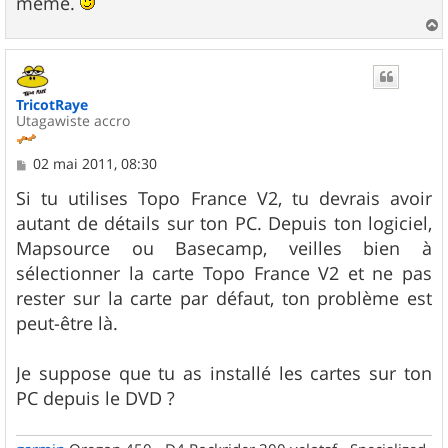
même.
a
u
t
TricotRaye
Utagawiste accro
M
02 mai 2011, 08:30
e
s
Si tu utilises Topo France V2, tu devrais avoir
s
autant de détails sur ton PC. Depuis ton logiciel,
a
g
Mapsource ou Basecamp, veilles bien à
e
sélectionner la carte Topo France V2 et ne pas
rester sur la carte par défaut, ton problème est
peut-être là.
Je suppose que tu as installé les cartes sur ton
PC depuis le DVD ?