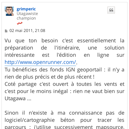
u
grimperic
t
Utagawiste
champion
M
02 mai 2011, 21:08
e
s
Vu que ton besoin c'est essentiellement la
s
préparation de l'itinéraire, une solution
a
g
intéressante est l'édition en ligne sur
e
http://www.openrunner.com/
.
Tu bénéficies des fonds IGN geoportail : il n'y a
rien de plus précis et de plus récent !
Coté partage c'est ouvert à toutes les vents et
c'est pour le moins inégal : rien ne vaut bien sur
Utagawa ...
Sinon il n'existe à ma connaissance pas de
logiciel/cartographie béton pour tracer les
parcours : j'utilise successivement mapsource,