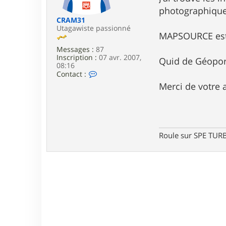
e
photographique 
CRAM31
Utagawiste passionné
MAPSOURCE est 
Messages :
87
Inscription :
07 avr. 2007,
Quid de Géoport
08:16
C
Contact :
o
Merci de votre 
n
t
a
c
t
e
Roule sur SPE TU
r
C
R
A
M
3
1