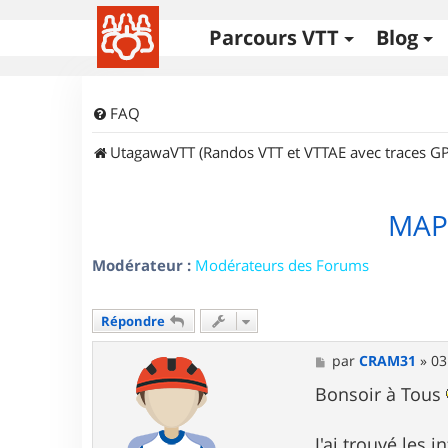
Parcours VTT
Blog
FAQ
UtagawaVTT (Randos VTT et VTTAE avec traces GP
MAP
Modérateur :
Modérateurs des Forums
Répondre
M
par
CRAM31
»
03
e
s
Bonsoir à Tous
s
a
g
J'ai trouvé les 