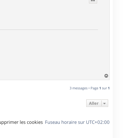
H
a
u
3 messages • Page
1
sur
1
t
Aller
upprimer les cookies
Fuseau horaire sur
UTC+02:00