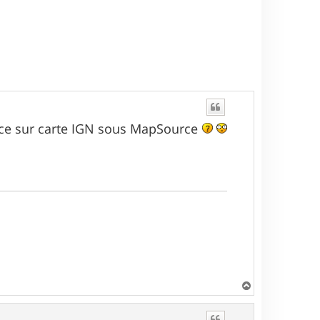
 trace sur carte IGN sous MapSource
H
a
u
t