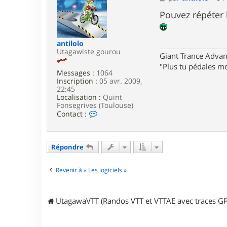
c
e
t
s
Pouvez répéter
e
s
r
a
Y
g
antilolo
a
e
Utagawiste gourou
n
Giant Trance Adva
n
"Plus tu pédales mo
o
Messages :
1064
s
Inscription :
05 avr. 2009,
22:45
Localisation :
Quint
Fonsegrives (Toulouse)
C
Contact :
o
n
t
a
Répondre
c
t
e
Revenir à « Les logiciels »
r
a
n
UtagawaVTT (Randos VTT et VTTAE avec traces GP
t
i
l
o