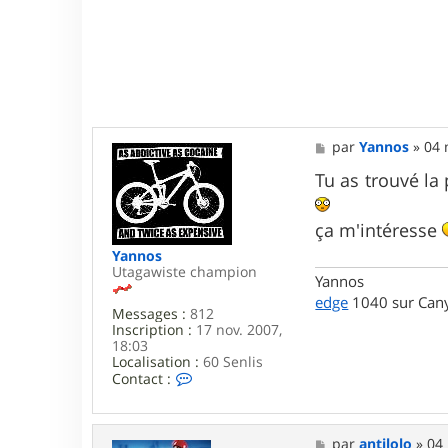
M
par
Yannos
»
04 
e
s
Tu as trouvé la
s
a
g
ça m'intéresse
e
Yannos
Utagawiste champion
Yannos
edge
1040 sur Cany
Messages :
812
Inscription :
17 nov. 2007,
18:03
Localisation :
60 Senlis
C
Contact :
o
n
t
a
M
par
antilolo
»
04 