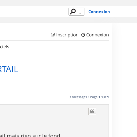
Connexion
Inscription
Connexion
ciels
TAIL
3 messages • Page
1
sur
1
ail mais rien sur le fond