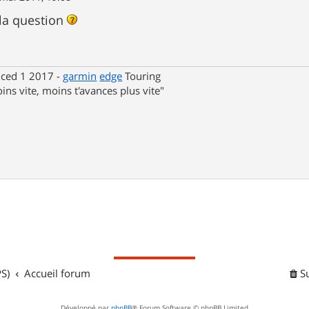
 la question
nced 1 2017 -
garmin
edge
Touring
ins vite, moins t'avances plus vite"
S)
Accueil forum
S
Développé par
phpBB
® Forum Software © phpBB Limited